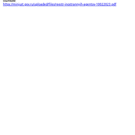
ссылкам:
https://minjust.gov.ru/uploaded/files/reestr-inostrannyih-agentov-10022023.pdf