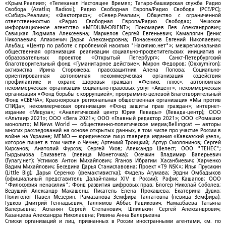
«Крым.Реалии»; «Телеканал Настоящее Время»; Татаро-башкирская служба Радио
Свобода (Azatliq Radiosi); Радио Свободная Европа/Радио Свобода (PCE/PC);
«Сибирь.Реалии»; «Фактограф»; «Север.Реалии»; Общество с ограниченной
ответственностью «Радио Свободная Европа/Радио Свобода»; Чешское
информационное агентство «MEDIUM-ORIENT»; Пономарев Лев Александрович;
Савицкая Людмила Алексеевна; Маркелов Сергей Евгеньевич; Камалягин Денис
Николаевич; Апахончич Дарья Александровна; Понасенков Евгений Николаевич;
Альбац; «Центр по работе с проблемой насилия "Насилию.нет"»; межрегиональная
общественная организация реализации социально-просветительских инициатив и
образовательных проектов «Открытый Петербург»; Санкт-Петербургский
благотворительный фонд «Гуманитарное действие»; Мирон Федоров; (Oxxxymiron);
активистка Ирина Сторожева; правозащитник Алена Попова; Социально-
ориентированная автономная некоммерческая организация содействия
профилактике и охране здоровья граждан «Феникс плюс»; автономная
некоммерческая организация социально-правовых услуг «Акцент»; некоммерческая
организация «Фонд борьбы с коррупцией»; программно-целевой Благотворительный
Фонд «СВЕЧА»; Красноярская региональная общественная организация «Мы против
СПИДа»; некоммерческая организация «Фонд защиты прав граждан»; интернет-
издание «Медуза»; «Аналитический центр Юрия Левады» (Левада-центр); ООО
«Альтаир 2021»; ООО «Вега 2021»; ООО «Главный редактор 2021»; ООО «Ромашки
монолит»; M.News World — общественно-политическое медиа;Bellingcat — авторы
многих расследований на основе открытых данных, в том числе про участие России в
войне на Украине; МЕМО — юридическое лицо главреда издания «Кавказский узел»,
которое пишет в том числе о Чечне; Артемий Троицкий; Артур Смолянинов; Сергей
Кирсанов; Анатолий Фурсов; Сергей Ухов; Александр Шелест; ООО "ТЕНЕС";
Гырдымова Елизавета (певица Монеточка); Осечкин Владимир Валерьевич
(Гулагу.нет); Устимов Антон Михайлович; Яганов Ибрагим Хасанбиевич; Харченко
Вадим Михайлович; Беседина Дарья Станиславовна; Проект «T9 NSK»; Илья Прусикин
(Little Big); Дарья Серенко (фемактивистка); Фидель Агумава; Эрдни Омбадыков
(официальный представитель Далай-ламы XIV в России); Рафис Кашапов; ООО
"Философия ненасилия"; Фонд развития цифровых прав; Блогер Николай Соболев;
Ведущий Александр Макашенц; Писатель Елена Прокашева; Екатерина Дудко;
Политолог Павел Мезерин; Рамазанова Земфира Талгатовна (певица Земфира);
Гудков Дмитрий Геннадьевич; Галлямов Аббас Радикович; Намазбаева Татьяна
Валерьевна; Асланян Сергей Степанович; Шпилькин Сергей Александрович;
Казанцева Александра Николаевна; Ривина Анна Валерьевна
Списки организаций и лиц, признанных в России иностранными агентами, см. по