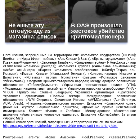
Не ешьте эту
В ОАЭ произошло
готовую еду из
жестокое убийство
магазина: список
криптомиллионера
Организации, запрещенные на территории РФ: «Исламское государство» («ИГИЛ»);
Джебхат ан-Нусра (Фронт победы); «Аль-Каида» («База»); «Братья-мусульмане» («Аль-
Ихван аль-Муслимун»); «Движение Талибан»; «Священная война» («Аль-Джихад» или
«Египетский исламский джихад»); «Исламская группа» («Аль-Гамаа аль-Исламия»);
«Асбат аль-Ансар»; «Партия исламского освобождения» («Хизбут-Тахрир аль-
Ислами»); «Имарат Кавказ» («Кавказский Эмират»); «Конгресс народов Ичкерии и
Дагестана»; «Исламская партия Туркестана» (бывшее «Исламское движение
Узбекистана»); «Меджлис крымско-татарского народа»; Международное религиозное
объединение «ТаблигиДжамаат»; «Украинская повстанческая армия» (УПА);
«Украинская национальная ассамблея – Украинская народная самооборона» (УНА -
УНСО); «Тризуб им. Степана Бандеры»; Украинская организация «Братство»;
Украинская организация «Правый сектор»; Международное религиозное
объединение «АУМ Синрике»; Свидетели Иеговы; «АУМСинрике» (AumShinrikyo,
AUM, Aleph); «Национал-большевистская партия»; Движение «Славянский союз»;
Движения «Русское национальное единство»; «Движение против нелегальной
иммиграции»; Комитет «Нация и Свобода»; Международное общественное
движение «Арестантское уголовное единство»; Движение «Колумбайн»; Батальон
«Азов»; Meta
Полный список организаций, запрещенных на территории РФ, см. по ссылкам:
http://nac.gov.ru/terroristicheskie-i-ekstremistskie-organizacii-i-materialy.html
Иностранные агенты: «Голос Америки»; «Idel.Реалии»; «Кавказ.Реалии»;