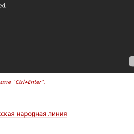
те "Ctrl+Enter".
сская народная линия