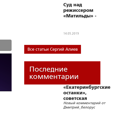
Суд над
режиссером
«Матильды» -
А. Учителем
14.05.2019
Все статьи Сергий Алиев
Последние
комментарии
«Екатеринбургские
останки»,
советская
Новый комментарий от
символика и
Дмитрий_белорус
цифровизации