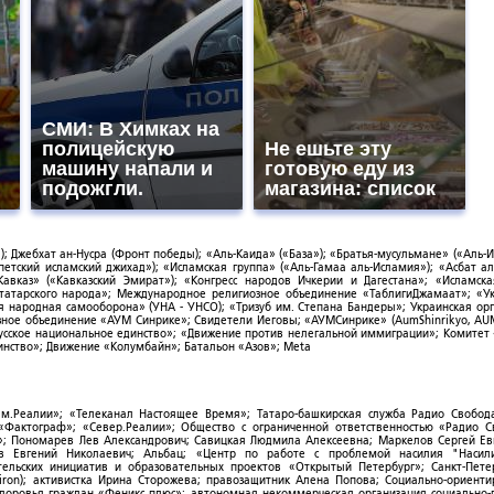
СМИ: В Химках на
полицейскую
Не ешьте эту
машину напали и
готовую еду из
подожгли.
магазина: список
; Джебхат ан-Нусра (Фронт победы); «Аль-Каида» («База»); «Братья-мусульмане» («Аль-И
тский исламский джихад»); «Исламская группа» («Аль-Гамаа аль-Исламия»); «Асбат ал
Кавказ» («Кавказский Эмират»); «Конгресс народов Ичкерии и Дагестана»; «Исламск
-татарского народа»; Международное религиозное объединение «ТаблигиДжамаат»; «У
я народная самооборона» (УНА - УНСО); «Тризуб им. Степана Бандеры»; Украинская ор
зное объединение «АУМ Синрике»; Свидетели Иеговы; «АУМСинрике» (AumShinrikyo, AUM
усское национальное единство»; «Движение против нелегальной иммиграции»; Комитет
нство»; Движение «Колумбайн»; Батальон «Азов»; Meta
ым.Реалии»; «Телеканал Настоящее Время»; Татаро-башкирская служба Радио Свобода
; «Фактограф»; «Север.Реалии»; Общество с ограниченной ответственностью «Радио 
; Пономарев Лев Александрович; Савицкая Людмила Алексеевна; Маркелов Сергей Ев
ов Евгений Николаевич; Альбац; «Центр по работе с проблемой насилия "Насили
ельских инициатив и образовательных проектов «Открытый Петербург»; Санкт-Пете
ron); активистка Ирина Сторожева; правозащитник Алена Попова; Социально-ориент
здоровья граждан «Феникс плюс»; автономная некоммерческая организация социально