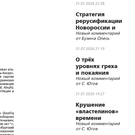
31.07.2026 22:28
Стратегия
рерусификации
Новороссии и
Новый комментарий
Малороссии
от Бузина Олесь
31.07.2026 21:19
О трёх
уровнях греха
хван аль-
и покаяния
ь-Ансар»;
ая партия
Новый комментарий
краинская
от С. Югов
ганизация
, Aleph);
 «Нация и
31.07.2026 19:27
Крушение
«властелинов»
 (Azatliq
времени
Свободная
геньевич;
Новый комментарий
ю.нет"»;
рбургский
от С. Югов
ированная
-правовых