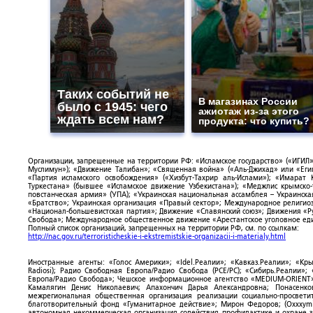
Таких событий не
В магазинах России
было с 1945: чего
ажиотаж из-за этого
ждать всем нам?
продукта: что купить?
Организации, запрещенные на территории РФ: «Исламское государство» («ИГИЛ»)
Муслимун»); «Движение Талибан»; «Священная война» («Аль-Джихад» или «Египе
«Партия исламского освобождения» («Хизбут-Тахрир аль-Ислами»); «Имарат 
Туркестана» (бывшее «Исламское движение Узбекистана»); «Меджлис крымско
повстанческая армия» (УПА); «Украинская национальная ассамблея – Украинска
«Братство»; Украинская организация «Правый сектор»; Международное религио
«Национал-большевистская партия»; Движение «Славянский союз»; Движения «Р
Свобода»; Международное общественное движение «Арестантское уголовное еди
Полный список организаций, запрещенных на территории РФ, см. по ссылкам:
http://nac.gov.ru/terroristicheskie-i-ekstremistskie-organizacii-i-materialy.html
Иностранные агенты: «Голос Америки»; «Idel.Реалии»; «Кавказ.Реалии»; «Кр
Radiosi); Радио Свободная Европа/Радио Свобода (PCE/PC); «Сибирь.Реалии»
Европа/Радио Свобода»; Чешское информационное агентство «MEDIUM-ORIENT»
Камалягин Денис Николаевич; Апахончич Дарья Александровна; Понасенк
межрегиональная общественная организация реализации социально-просветит
благотворительный фонд «Гуманитарное действие»; Мирон Федоров; (Oxxxymi
автономная некоммерческая организация содействия профилактике и охране 