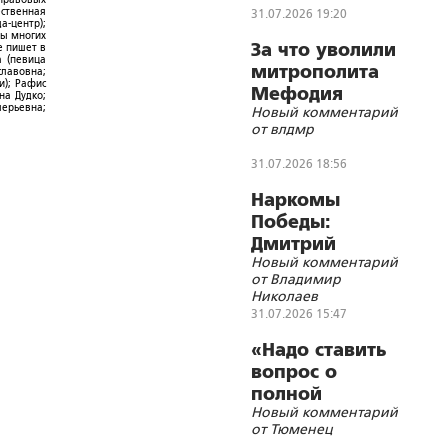
ественная
31.07.2026 19:20
а-центр);
ры многих
За что уволили
е пишет в
а (певица
митрополита
славовна;
и); Рафис
Мефодия
на Дудко;
лерьевна;
Новый комментарий
(Немцова)?
от влдмр
31.07.2026 18:56
Наркомы
Победы:
Дмитрий
Новый комментарий
Устинов
от Владимир
Николаев
31.07.2026 15:47
«Надо ставить
вопрос о
полной
Новый комментарий
блокаде
от Тюменец
Украины»