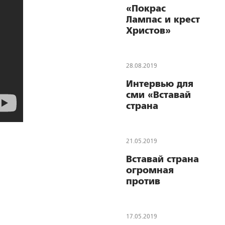
«Покрас
Лампас и крест
Христов»
28.08.2019
Интервью для
сми «Вставай
страна
огромная!»
21.05.2019
Вставай страна
огромная
против
Майдана в
России!
17.05.2019