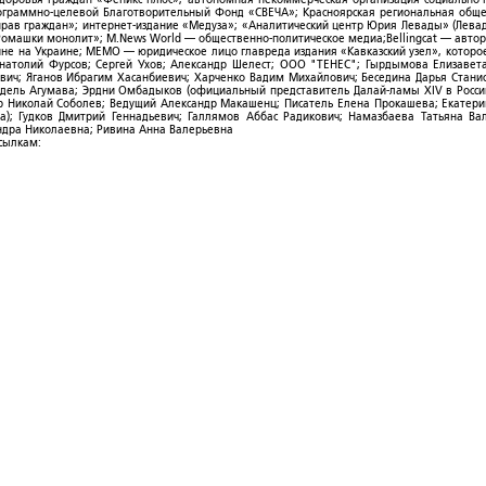
рограммно-целевой Благотворительный Фонд «СВЕЧА»; Красноярская региональная общ
ав граждан»; интернет-издание «Медуза»; «Аналитический центр Юрия Левады» (Левад
омашки монолит»; M.News World — общественно-политическое медиа;Bellingcat — авто
ойне на Украине; МЕМО — юридическое лицо главреда издания «Кавказский узел», которо
Анатолий Фурсов; Сергей Ухов; Александр Шелест; ООО "ТЕНЕС"; Гырдымова Елизавет
ович; Яганов Ибрагим Хасанбиевич; Харченко Вадим Михайлович; Беседина Дарья Стани
 Фидель Агумава; Эрдни Омбадыков (официальный представитель Далай-ламы XIV в Росси
 Николай Соболев; Ведущий Александр Макашенц; Писатель Елена Прокашева; Екатери
; Гудков Дмитрий Геннадьевич; Галлямов Аббас Радикович; Намазбаева Татьяна Ва
ндра Николаевна; Ривина Анна Валерьевна
ссылкам: