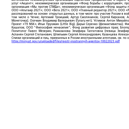
услуг «Акцент»; некоммерческая организация «Фонд борьбы с коррупцией»; п
организация «Мы против СПИДа»; некоммерческая организация «Фонд защиты пр
ООО «Альтаир 2021»; ООО «Вега 2021»; ООО «Главный редактор 2021»; ООО «Р
расследований на основе открытых данных, в том числе про участие России в в
том числе о Чечне; Артемий Троицкий; Артур Смолянинов; Сергей Кирсанов; 
Монеточка); Осечкин Владимир Валерьевич (Гулагу.нет); Устимов Антон Михайл
Проект «T9 NSK»; Илья Прусикин (Little Big); Дарья Серенко (фемактивистка);
Кашапов; ООО "Философия ненасилия"; Фонд развития цифровых прав; Блогер
Политолог Павел Мезерин; Рамазанова Земфира Талгатовна (певица Земфира)
Асланян Сергей Степанович; Шпилькин Сергей Александрович; Казанцева Алекса
Списки организаций и лиц, признанных в России иностранными агентами, см. по 
https://minjust.gov.ru/uploaded/files/reestr-inostrannyih-agentov-10022023.pdf