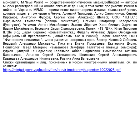
монолит»; M.News World — общественно-политическое медиа;Bellingcat — авторы
многих расследований на основе открытых данных, в том числе про участие России в
войне на Украине; МЕМО — юридическое лицо главреда издания «Кавказский узел»,
которое пишет в том числе о Чечне; Артемий Троицкий; Артур Смолянинов; Сергей
Кирсанов; Анатолий Фурсов; Сергей Ухов; Александр Шелест; ООО "ТЕНЕС";
Гырдымова Елизавета (певица Монеточка); Осечкин Владимир Валерьевич
(Гулагу.нет); Устимов Антон Михайлович; Яганов Ибрагим Хасанбиевич; Харченко
Вадим Михайлович; Беседина Дарья Станиславовна; Проект «T9 NSK»; Илья Прусикин
(Little Big); Дарья Серенко (фемактивистка); Фидель Агумава; Эрдни Омбадыков
(официальный представитель Далай-ламы XIV в России); Рафис Кашапов; ООО
"Философия ненасилия"; Фонд развития цифровых прав; Блогер Николай Соболев;
Ведущий Александр Макашенц; Писатель Елена Прокашева; Екатерина Дудко;
Политолог Павел Мезерин; Рамазанова Земфира Талгатовна (певица Земфира);
Гудков Дмитрий Геннадьевич; Галлямов Аббас Радикович; Намазбаева Татьяна
Валерьевна; Асланян Сергей Степанович; Шпилькин Сергей Александрович;
Казанцева Александра Николаевна; Ривина Анна Валерьевна
Списки организаций и лиц, признанных в России иностранными агентами, см. по
ссылкам:
https://minjust.gov.ru/uploaded/files/reestr-inostrannyih-agentov-10022023.pdf