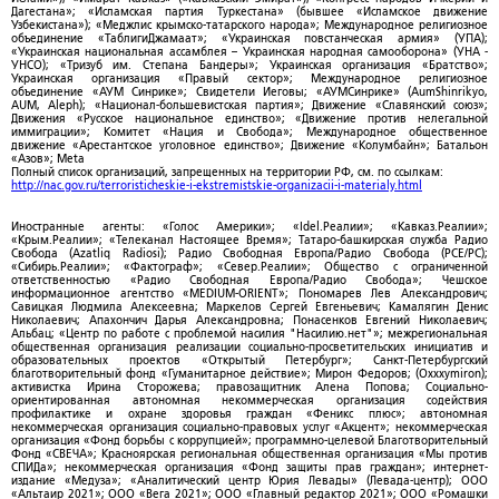
Дагестана»; «Исламская партия Туркестана» (бывшее «Исламское движение
Узбекистана»); «Меджлис крымско-татарского народа»; Международное религиозное
объединение «ТаблигиДжамаат»; «Украинская повстанческая армия» (УПА);
«Украинская национальная ассамблея – Украинская народная самооборона» (УНА -
УНСО); «Тризуб им. Степана Бандеры»; Украинская организация «Братство»;
Украинская организация «Правый сектор»; Международное религиозное
объединение «АУМ Синрике»; Свидетели Иеговы; «АУМСинрике» (AumShinrikyo,
AUM, Aleph); «Национал-большевистская партия»; Движение «Славянский союз»;
Движения «Русское национальное единство»; «Движение против нелегальной
иммиграции»; Комитет «Нация и Свобода»; Международное общественное
движение «Арестантское уголовное единство»; Движение «Колумбайн»; Батальон
«Азов»; Meta
Полный список организаций, запрещенных на территории РФ, см. по ссылкам:
http://nac.gov.ru/terroristicheskie-i-ekstremistskie-organizacii-i-materialy.html
Иностранные агенты: «Голос Америки»; «Idel.Реалии»; «Кавказ.Реалии»;
«Крым.Реалии»; «Телеканал Настоящее Время»; Татаро-башкирская служба Радио
Свобода (Azatliq Radiosi); Радио Свободная Европа/Радио Свобода (PCE/PC);
«Сибирь.Реалии»; «Фактограф»; «Север.Реалии»; Общество с ограниченной
ответственностью «Радио Свободная Европа/Радио Свобода»; Чешское
информационное агентство «MEDIUM-ORIENT»; Пономарев Лев Александрович;
Савицкая Людмила Алексеевна; Маркелов Сергей Евгеньевич; Камалягин Денис
Николаевич; Апахончич Дарья Александровна; Понасенков Евгений Николаевич;
Альбац; «Центр по работе с проблемой насилия "Насилию.нет"»; межрегиональная
общественная организация реализации социально-просветительских инициатив и
образовательных проектов «Открытый Петербург»; Санкт-Петербургский
благотворительный фонд «Гуманитарное действие»; Мирон Федоров; (Oxxxymiron);
активистка Ирина Сторожева; правозащитник Алена Попова; Социально-
ориентированная автономная некоммерческая организация содействия
профилактике и охране здоровья граждан «Феникс плюс»; автономная
некоммерческая организация социально-правовых услуг «Акцент»; некоммерческая
организация «Фонд борьбы с коррупцией»; программно-целевой Благотворительный
Фонд «СВЕЧА»; Красноярская региональная общественная организация «Мы против
СПИДа»; некоммерческая организация «Фонд защиты прав граждан»; интернет-
издание «Медуза»; «Аналитический центр Юрия Левады» (Левада-центр); ООО
«Альтаир 2021»; ООО «Вега 2021»; ООО «Главный редактор 2021»; ООО «Ромашки