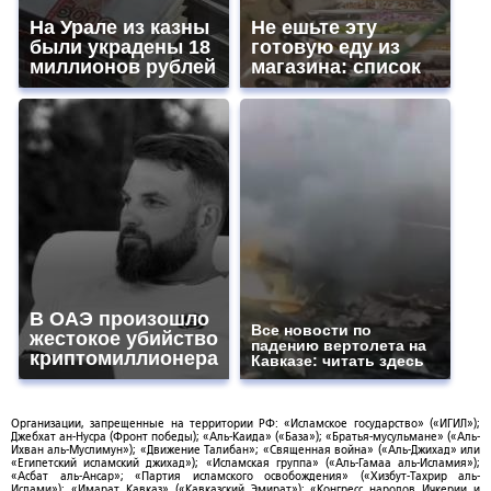
На Урале из казны
Не ешьте эту
были украдены 18
готовую еду из
миллионов рублей
магазина: список
В ОАЭ произошло
Все новости по
жестокое убийство
падению вертолета на
криптомиллионера
Кавказе: читать здесь
Организации, запрещенные на территории РФ: «Исламское государство» («ИГИЛ»);
Джебхат ан-Нусра (Фронт победы); «Аль-Каида» («База»); «Братья-мусульмане» («Аль-
Ихван аль-Муслимун»); «Движение Талибан»; «Священная война» («Аль-Джихад» или
«Египетский исламский джихад»); «Исламская группа» («Аль-Гамаа аль-Исламия»);
«Асбат аль-Ансар»; «Партия исламского освобождения» («Хизбут-Тахрир аль-
Ислами»); «Имарат Кавказ» («Кавказский Эмират»); «Конгресс народов Ичкерии и