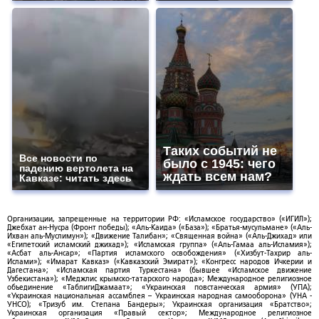
Таких событий не
Все новости по
было с 1945: чего
падению вертолета на
ждать всем нам?
Кавказе: читать здесь
Организации, запрещенные на территории РФ: «Исламское государство» («ИГИЛ»);
Джебхат ан-Нусра (Фронт победы); «Аль-Каида» («База»); «Братья-мусульмане» («Аль-
Ихван аль-Муслимун»); «Движение Талибан»; «Священная война» («Аль-Джихад» или
«Египетский исламский джихад»); «Исламская группа» («Аль-Гамаа аль-Исламия»);
«Асбат аль-Ансар»; «Партия исламского освобождения» («Хизбут-Тахрир аль-
Ислами»); «Имарат Кавказ» («Кавказский Эмират»); «Конгресс народов Ичкерии и
Дагестана»; «Исламская партия Туркестана» (бывшее «Исламское движение
Узбекистана»); «Меджлис крымско-татарского народа»; Международное религиозное
объединение «ТаблигиДжамаат»; «Украинская повстанческая армия» (УПА);
«Украинская национальная ассамблея – Украинская народная самооборона» (УНА -
УНСО); «Тризуб им. Степана Бандеры»; Украинская организация «Братство»;
Украинская организация «Правый сектор»; Международное религиозное