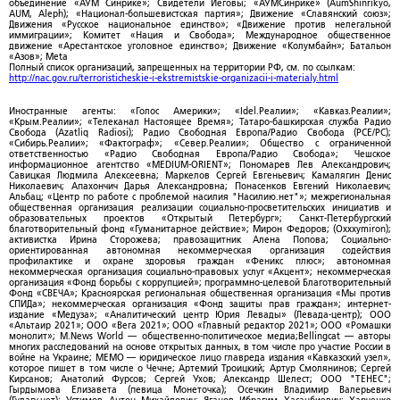
объединение «АУМ Синрике»; Свидетели Иеговы; «АУМСинрике» (AumShinrikyo,
AUM, Aleph); «Национал-большевистская партия»; Движение «Славянский союз»;
Движения «Русское национальное единство»; «Движение против нелегальной
иммиграции»; Комитет «Нация и Свобода»; Международное общественное
движение «Арестантское уголовное единство»; Движение «Колумбайн»; Батальон
«Азов»; Meta
Полный список организаций, запрещенных на территории РФ, см. по ссылкам:
http://nac.gov.ru/terroristicheskie-i-ekstremistskie-organizacii-i-materialy.html
Иностранные агенты: «Голос Америки»; «Idel.Реалии»; «Кавказ.Реалии»;
«Крым.Реалии»; «Телеканал Настоящее Время»; Татаро-башкирская служба Радио
Свобода (Azatliq Radiosi); Радио Свободная Европа/Радио Свобода (PCE/PC);
«Сибирь.Реалии»; «Фактограф»; «Север.Реалии»; Общество с ограниченной
ответственностью «Радио Свободная Европа/Радио Свобода»; Чешское
информационное агентство «MEDIUM-ORIENT»; Пономарев Лев Александрович;
Савицкая Людмила Алексеевна; Маркелов Сергей Евгеньевич; Камалягин Денис
Николаевич; Апахончич Дарья Александровна; Понасенков Евгений Николаевич;
Альбац; «Центр по работе с проблемой насилия "Насилию.нет"»; межрегиональная
общественная организация реализации социально-просветительских инициатив и
образовательных проектов «Открытый Петербург»; Санкт-Петербургский
благотворительный фонд «Гуманитарное действие»; Мирон Федоров; (Oxxxymiron);
активистка Ирина Сторожева; правозащитник Алена Попова; Социально-
ориентированная автономная некоммерческая организация содействия
профилактике и охране здоровья граждан «Феникс плюс»; автономная
некоммерческая организация социально-правовых услуг «Акцент»; некоммерческая
организация «Фонд борьбы с коррупцией»; программно-целевой Благотворительный
Фонд «СВЕЧА»; Красноярская региональная общественная организация «Мы против
СПИДа»; некоммерческая организация «Фонд защиты прав граждан»; интернет-
издание «Медуза»; «Аналитический центр Юрия Левады» (Левада-центр); ООО
«Альтаир 2021»; ООО «Вега 2021»; ООО «Главный редактор 2021»; ООО «Ромашки
монолит»; M.News World — общественно-политическое медиа;Bellingcat — авторы
многих расследований на основе открытых данных, в том числе про участие России в
войне на Украине; МЕМО — юридическое лицо главреда издания «Кавказский узел»,
которое пишет в том числе о Чечне; Артемий Троицкий; Артур Смолянинов; Сергей
Кирсанов; Анатолий Фурсов; Сергей Ухов; Александр Шелест; ООО "ТЕНЕС";
Гырдымова Елизавета (певица Монеточка); Осечкин Владимир Валерьевич