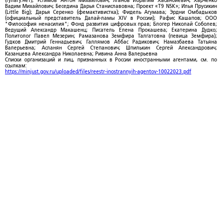
(Гулагу.нет); Устимов Антон Михайлович; Яганов Ибрагим Хасанбиевич; Харченко
Вадим Михайлович; Беседина Дарья Станиславовна; Проект «T9 NSK»; Илья Прусикин
(Little Big); Дарья Серенко (фемактивистка); Фидель Агумава; Эрдни Омбадыков
(официальный представитель Далай-ламы XIV в России); Рафис Кашапов; ООО
"Философия ненасилия"; Фонд развития цифровых прав; Блогер Николай Соболев;
Ведущий Александр Макашенц; Писатель Елена Прокашева; Екатерина Дудко;
Политолог Павел Мезерин; Рамазанова Земфира Талгатовна (певица Земфира);
Гудков Дмитрий Геннадьевич; Галлямов Аббас Радикович; Намазбаева Татьяна
Валерьевна; Асланян Сергей Степанович; Шпилькин Сергей Александрович;
Казанцева Александра Николаевна; Ривина Анна Валерьевна
Списки организаций и лиц, признанных в России иностранными агентами, см. по
ссылкам:
https://minjust.gov.ru/uploaded/files/reestr-inostrannyih-agentov-10022023.pdf