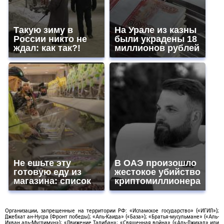
Такую зиму в
На Урале из казны
России никто не
были украдены 18
ждал: как так?!
миллионов рублей
Не ешьте эту
В ОАЭ произошло
готовую еду из
жестокое убийство
магазина: список
криптомиллионера
Организации, запрещенные на территории РФ: «Исламское государство» («ИГИЛ»);
Джебхат ан-Нусра (Фронт победы); «Аль-Каида» («База»); «Братья-мусульмане» («Аль-
Ихван аль-Муслимун»); «Движение Талибан»; «Священная война» («Аль-Джихад» или