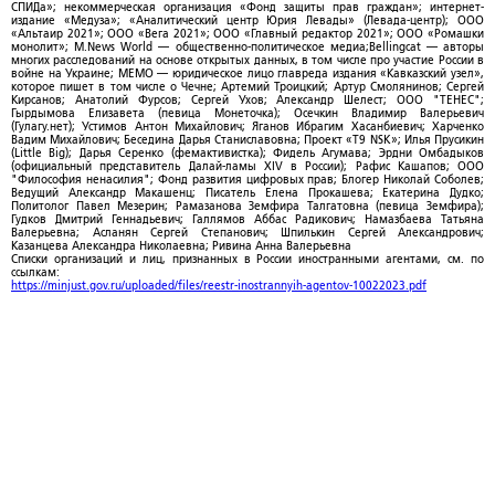
СПИДа»; некоммерческая организация «Фонд защиты прав граждан»; интернет-
издание «Медуза»; «Аналитический центр Юрия Левады» (Левада-центр); ООО
«Альтаир 2021»; ООО «Вега 2021»; ООО «Главный редактор 2021»; ООО «Ромашки
монолит»; M.News World — общественно-политическое медиа;Bellingcat — авторы
многих расследований на основе открытых данных, в том числе про участие России в
войне на Украине; МЕМО — юридическое лицо главреда издания «Кавказский узел»,
которое пишет в том числе о Чечне; Артемий Троицкий; Артур Смолянинов; Сергей
Кирсанов; Анатолий Фурсов; Сергей Ухов; Александр Шелест; ООО "ТЕНЕС";
Гырдымова Елизавета (певица Монеточка); Осечкин Владимир Валерьевич
(Гулагу.нет); Устимов Антон Михайлович; Яганов Ибрагим Хасанбиевич; Харченко
Вадим Михайлович; Беседина Дарья Станиславовна; Проект «T9 NSK»; Илья Прусикин
(Little Big); Дарья Серенко (фемактивистка); Фидель Агумава; Эрдни Омбадыков
(официальный представитель Далай-ламы XIV в России); Рафис Кашапов; ООО
"Философия ненасилия"; Фонд развития цифровых прав; Блогер Николай Соболев;
Ведущий Александр Макашенц; Писатель Елена Прокашева; Екатерина Дудко;
Политолог Павел Мезерин; Рамазанова Земфира Талгатовна (певица Земфира);
Гудков Дмитрий Геннадьевич; Галлямов Аббас Радикович; Намазбаева Татьяна
Валерьевна; Асланян Сергей Степанович; Шпилькин Сергей Александрович;
Казанцева Александра Николаевна; Ривина Анна Валерьевна
Списки организаций и лиц, признанных в России иностранными агентами, см. по
ссылкам:
https://minjust.gov.ru/uploaded/files/reestr-inostrannyih-agentov-10022023.pdf