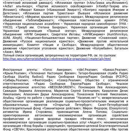
«Египетский исламский джихад»); «Исламская группа» («Аль-Гамаа аль-Исламия»);
«Асбат аль-Ансар»; «Партия исламского освобождения» («Хизбут-Тахрир аль-
Ислами»); «Имарат Кавказ» («Кавказский Эмират»); «Конгресс народов Ичкерии и
Дагестана»; «Исламская партия Туркестана» (бывшее «Исламское движение
Узбекистана»); «Меджлис крымско-татарского народа»; Международное религиозное
объединение «ТаблигиДжамаат»; «Украинская повстанческая армия» (УПА);
«Украинская национальная ассамблея – Украинская народная самооборона» (УНА -
УНСО); «Тризуб им. Степана Бандеры»; Украинская организация «Братство»;
Украинская организация «Правый сектор»; Международное религиозное
объединение «АУМ Синрике»; Свидетели Иеговы; «АУМСинрике» (AumShinrikyo,
AUM, Aleph); «Национал-большевистская партия»; Движение «Славянский союз»;
Движения «Русское национальное единство»; «Движение против нелегальной
иммиграции»; Комитет «Нация и Свобода»; Международное общественное
движение «Арестантское уголовное единство»; Движение «Колумбайн»; Батальон
«Азов»; Meta
Полный список организаций, запрещенных на территории РФ, см. по ссылкам:
http://nac.gov.ru/terroristicheskie-i-ekstremistskie-organizacii-i-materialy.html
Иностранные агенты: «Голос Америки»; «Idel.Реалии»; «Кавказ.Реалии»;
«Крым.Реалии»; «Телеканал Настоящее Время»; Татаро-башкирская служба Радио
Свобода (Azatliq Radiosi); Радио Свободная Европа/Радио Свобода (PCE/PC);
«Сибирь.Реалии»; «Фактограф»; «Север.Реалии»; Общество с ограниченной
ответственностью «Радио Свободная Европа/Радио Свобода»; Чешское
информационное агентство «MEDIUM-ORIENT»; Пономарев Лев Александрович;
Савицкая Людмила Алексеевна; Маркелов Сергей Евгеньевич; Камалягин Денис
Николаевич; Апахончич Дарья Александровна; Понасенков Евгений Николаевич;
Альбац; «Центр по работе с проблемой насилия "Насилию.нет"»; межрегиональная
общественная организация реализации социально-просветительских инициатив и
образовательных проектов «Открытый Петербург»; Санкт-Петербургский
благотворительный фонд «Гуманитарное действие»; Мирон Федоров; (Oxxxymiron);
активистка Ирина Сторожева; правозащитник Алена Попова; Социально-
ориентированная автономная некоммерческая организация содействия
профилактике и охране здоровья граждан «Феникс плюс»; автономная
некоммерческая организация социально-правовых услуг «Акцент»; некоммерческая
организация «Фонд борьбы с коррупцией»; программно-целевой Благотворительный
Фонд «СВЕЧА»; Красноярская региональная общественная организация «Мы против