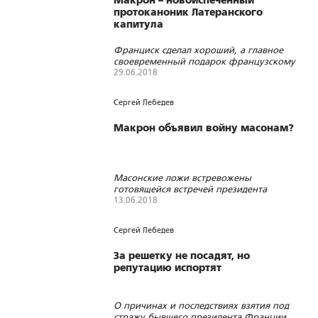
Макрон – новоиспеченный
протоканоник Латеранского
капитула
Франциск сделал хороший, а главное
своевременный подарок французскому
президенту в деле захвата лидерства в
29.06.2018
Евросоюзе
1380
1
0
Сергей Лебедев
Макрон объявил войну масонам?
Масонские ложи встревожены
готовящейся встречей президента
Франции с папой Римским Франциском
13.06.2018
1915
8
0
Сергей Лебедев
За решетку не посадят, но
репутацию испортят
О причинах и последствиях взятия под
стражу бывшего президента Франции