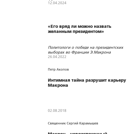
мировом бытии
12.04.2024
1201
30
1
«Его вряд ли можно назвать
желанным президентом»
Политологи о победе на президентских
выборах во Франции Э.Макрона
26.04.2022
669
1
0
Петр Акопов
Интимная тайна разрушит карьеру
Макрона
02.08.2018
2770
0
0
Священник Сергий Карамышев