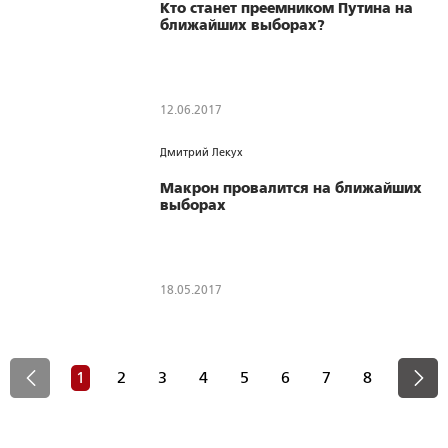
Кто станет преемником Путина на
ближайших выборах?
12.06.2017
1538
0
0
Дмитрий Лекух
Макрон провалится на ближайших
выборах
18.05.2017
1225
0
0
1
2
3
4
5
6
7
8