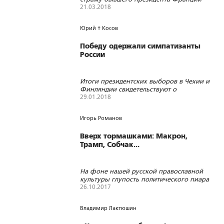
Николя Саркози
21.03.2018
926
1
0
Юрий † Косов
Победу одержали симпатизанты
России
Итоги президентских выборов в Чехии и
Финляндии свидетельствуют о
нежелании этих стран пойти в
29.01.2018
очередной русофобский поход
1050
1
0
Игорь Романов
Вверх тормашками: Макрон,
Трамп, Собчак...
На фоне нашей русской православной
культуры глупость политического пиара
заметна больше, чем во Франции или
26.10.2017
где бы то ни было
1936
5
0
Владимир Лактюшин