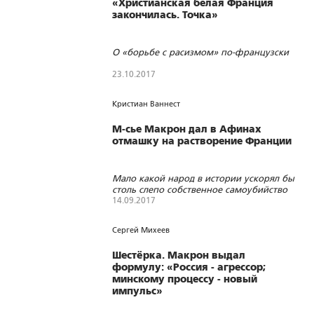
«Христианская белая Франция
закончилась. Точка»
О «борьбе с расизмом» по-французски
23.10.2017
1812
25
0
Кристиан Ваннест
М-сье Макрон дал в Афинах
отмашку на растворение Франции
Мало какой народ в истории ускорял бы
столь слепо собственное самоубийство
14.09.2017
1685
0
0
Сергей Михеев
Шестёрка. Макрон выдал
формулу: «Россия - агрессор;
минскому процессу - новый
импульс»