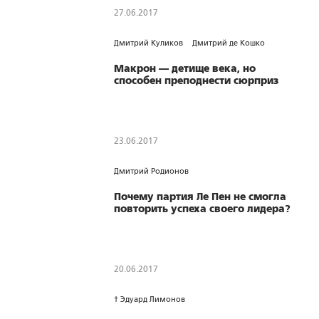
27.06.2017
1077
0
0
Дмитрий Куликов
Дмитрий де Кошко
Макрон — детище века, но
способен преподнести сюрприз
23.06.2017
921
0
0
Дмитрий Родионов
Почему партия Ле Пен не смогла
повторить успеха своего лидера?
20.06.2017
970
0
0
† Эдуард Лимонов