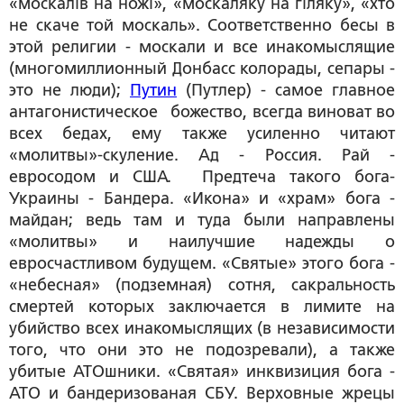
«москалів на ножі», «москаляку на гіляку», «хто
не скаче той москаль». Соответственно бесы в
этой религии - москали и все инакомыслящие
(многомиллионный Донбасс колорады, сепары -
это не люди);
Путин
(Путлер) - самое главное
антагонистическое божество, всегда виноват во
всех бедах, ему также усиленно читают
«молитвы»-скуление. Ад - Россия. Рай -
евросодом и США. Предтеча такого бога-
Украины - Бандера. «Икона» и «храм» бога -
майдан; ведь там и туда были направлены
«молитвы» и наилучшие надежды о
евросчастливом будущем. «Святые» этого бога -
«небесная» (подземная) сотня, сакральность
смертей которых заключается в лимите на
убийство всех инакомыслящих (в независимости
того, что они это не подозревали), а также
убитые АТОшники. «Святая» инквизиция бога -
АТО и бандеризованая СБУ. Верховные жрецы