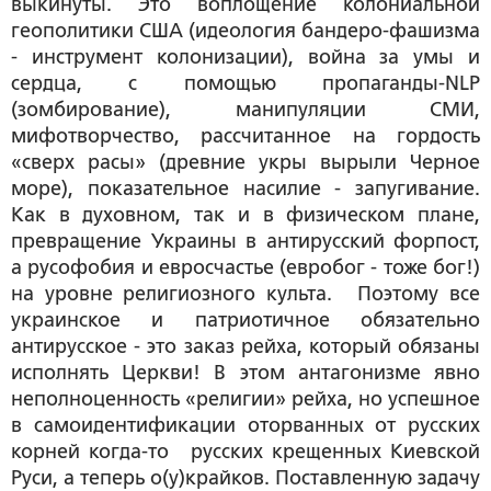
выкинуты. Это воплощение колониальной
геополитики США (идеология бандеро-фашизма
- инструмент колонизации), война за умы и
сердца, с помощью пропаганды-NLP
(зомбирование), манипуляции СМИ,
мифотворчество, рассчитанное на гордость
«сверх расы» (древние укры вырыли Черное
море), показательное насилие - запугивание.
Как в духовном, так и в физическом плане,
превращение Украины в антирусский форпост,
а русофобия и евросчастье (евробог - тоже бог!)
на уровне религиозного культа. Поэтому все
украинское и патриотичное обязательно
антирусское - это заказ рейха, который обязаны
исполнять Церкви! В этом антагонизме явно
неполноценность «религии» рейха, но успешное
в самоидентификации оторванных от русских
корней когда-то русских крещенных Киевской
Руси, а теперь о(у)крайков. Поставленную задачу