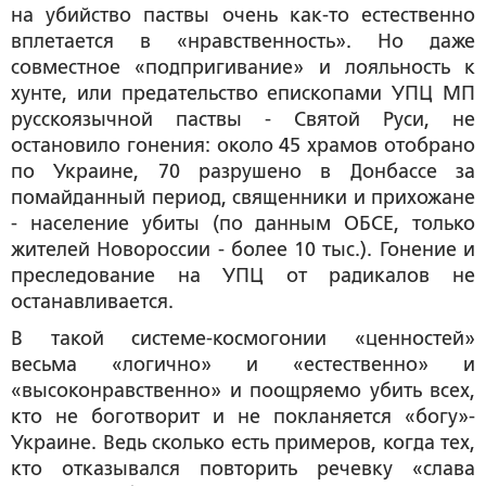
на убийство паствы очень как-то естественно
вплетается в «нравственность». Но даже
совместное «подпригивание» и лояльность к
хунте, или предательство епископами УПЦ МП
русскоязычной паствы - Святой Руси, не
остановило гонения: около 45 храмов отобрано
по Украине, 70 разрушено в Донбассе за
помайданный период, священники и прихожане
- население убиты (по данным ОБСЕ, только
жителей Новороссии - более 10 тыс.). Гонение и
преследование на УПЦ от радикалов не
останавливается.
В такой системе-космогонии «ценностей»
весьма «логично» и «естественно» и
«высоконравственно» и поощряемо убить всех,
кто не боготворит и не покланяется «богу»-
Украине. Ведь сколько есть примеров, когда тех,
кто отказывался повторить речевку «слава