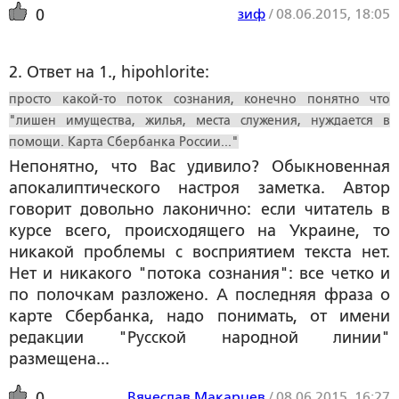
зиф
/
08.06.2015, 18:05
0
2. Ответ на 1., hipohlorite:
просто какой-то поток сознания, конечно понятно что
"лишен имущества, жилья, места служения, нуждается в
помощи. Карта Сбербанка России..."
Непонятно, что Вас удивило? Обыкновенная
апокалиптического настроя заметка. Автор
говорит довольно лаконично: если читатель в
курсе всего, происходящего на Украине, то
никакой проблемы с восприятием текста нет.
Нет и никакого "потока сознания": все четко и
по полочкам разложено. А последняя фраза о
карте Сбербанка, надо понимать, от имени
редакции "Русской народной линии"
размещена...
Вячеслав Макарцев
/
08.06.2015, 16:27
0