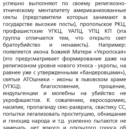
успешно выполняют по своему религиозно-
этническому менталитету американизованные
секты (представители которых занимают в
государстве высокие посты), пропольское РКЦ,
профашистские УГКЦ, УАПЦ, УПЦ КП (эта
группа отличается тем, что открыто сеет
братоубийство и ненависть). Например:
появляется икона Божией Матери «Укропская»
(это предусматривает формирование даже на
религиозном уровне нового этноса - укропы, на
равнее уже с утвержденными «бандеровцами»),
святые АТОшники - иконы в львовском храме
(УГКЦ); благословения, прощение,
индульгенции и молебны на убийство не
укрофашистов. К сожалению, евросодомию,
насилие, пропаганду секс-разврата, свастику СС,
попытки легализовать проституцию, обнищание
и геноцид народа и т.д. усиленно пытаются не
замечать, нет яркого и открытого голоса об