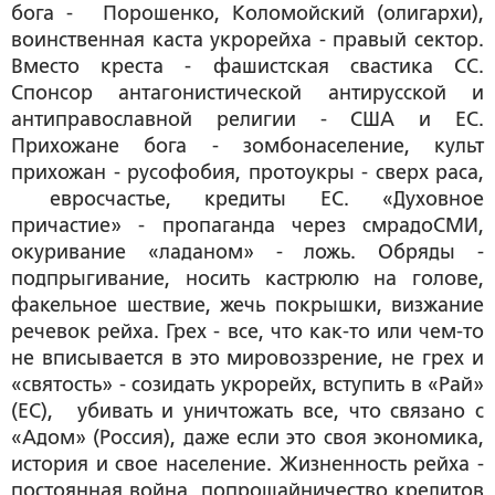
бога - Порошенко, Коломойский (олигархи),
воинственная каста укрорейха - правый сектор.
Вместо креста - фашистская свастика СС.
Спонсор антагонистической антирусской и
антиправославной религии - США и ЕС.
Прихожане бога - зомбонаселение, культ
прихожан - русофобия, протоукры - сверх раса,
евросчастье, кредиты ЕС. «Духовное
причастие» - пропаганда через смрадоСМИ,
окуривание «ладаном» - ложь. Обряды -
подпрыгивание, носить кастрюлю на голове,
факельное шествие, жечь покрышки, визжание
речевок рейха. Грех - все, что как-то или чем-то
не вписывается в это мировоззрение, не грех и
«святость» - созидать укрорейх, вступить в «Рай»
(ЕС), убивать и уничтожать все, что связано с
«Адом» (Россия), даже если это своя экономика,
история и свое население. Жизненность рейха -
постоянная война, попрошайничество кредитов