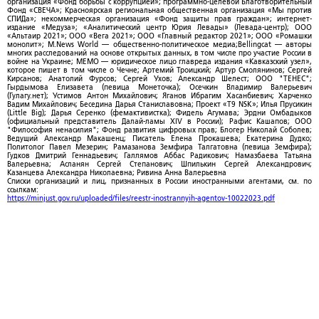
организация «Фонд борьбы с коррупцией»; программно-целевой Благотворительный
Фонд «СВЕЧА»; Красноярская региональная общественная организация «Мы против
СПИДа»; некоммерческая организация «Фонд защиты прав граждан»; интернет-
издание «Медуза»; «Аналитический центр Юрия Левады» (Левада-центр); ООО
«Альтаир 2021»; ООО «Вега 2021»; ООО «Главный редактор 2021»; ООО «Ромашки
монолит»; M.News World — общественно-политическое медиа;Bellingcat — авторы
многих расследований на основе открытых данных, в том числе про участие России в
войне на Украине; МЕМО — юридическое лицо главреда издания «Кавказский узел»,
которое пишет в том числе о Чечне; Артемий Троицкий; Артур Смолянинов; Сергей
Кирсанов; Анатолий Фурсов; Сергей Ухов; Александр Шелест; ООО "ТЕНЕС";
Гырдымова Елизавета (певица Монеточка); Осечкин Владимир Валерьевич
(Гулагу.нет); Устимов Антон Михайлович; Яганов Ибрагим Хасанбиевич; Харченко
Вадим Михайлович; Беседина Дарья Станиславовна; Проект «T9 NSK»; Илья Прусикин
(Little Big); Дарья Серенко (фемактивистка); Фидель Агумава; Эрдни Омбадыков
(официальный представитель Далай-ламы XIV в России); Рафис Кашапов; ООО
"Философия ненасилия"; Фонд развития цифровых прав; Блогер Николай Соболев;
Ведущий Александр Макашенц; Писатель Елена Прокашева; Екатерина Дудко;
Политолог Павел Мезерин; Рамазанова Земфира Талгатовна (певица Земфира);
Гудков Дмитрий Геннадьевич; Галлямов Аббас Радикович; Намазбаева Татьяна
Валерьевна; Асланян Сергей Степанович; Шпилькин Сергей Александрович;
Казанцева Александра Николаевна; Ривина Анна Валерьевна
Списки организаций и лиц, признанных в России иностранными агентами, см. по
ссылкам:
https://minjust.gov.ru/uploaded/files/reestr-inostrannyih-agentov-10022023.pdf