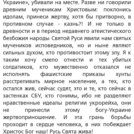
Украине», убивали на месте. Разве ни говорили
древним мученикам Христовым: поклонись
идолам, принеси жертву, хотя бы притворно, в
противном случае - казнь?! И не только в
древности и в период недавнего атеистического
безбожия народы Святой Руси явили нам святых
мучеников исповедников, но и ныне являют
сильных духом, кто противостоит этому злу. Я к
таким хочу смело отнести и тех убитых
солдатиков, кто мужественно отказался не
исполнять фашистские приказы хунты
расстреливать мирное население, а тех, кто
остался жив, сейчас судят, это и те, кто сейчас в
застенках СБУ, кто гонимы, ибо не разделяют
нравственные идеалы религии укрорейха, они
не принесли этому богу-Украине
жертвоприношение. И эта грань борьбы
проходит в сердце человека, в них побеждает
Христос Бог наш! Русь Свята жива!