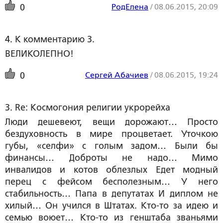
РодЕлена
/
08.06.2015, 20:09
0
4. К комментарию 3.
ВЕЛИКОЛЕПНО!
Сергей Абачиев
/
08.06.2015, 19:24
0
3. Re: Космогония религии укрорейха
Люди дешевеют, вещи дорожают… Просто
бездуховность в мире процветает. Уточкою
губы, «селфи» с голым задом… Были бы
финансы… Доброты не надо… Мимо
инвалидов и котов облезлых Едет модный
перец с фейсом бесполезным… У него
стабильность… Папа в депутатах И диплом не
хилый… Он учился в Штатах. Кто-то за идею и
семью воюет… Кто-то из генштаба званьями