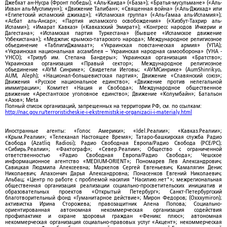
Джебхат ан-Нусра (Фронт победы); «Аль-Каида» («База»); «Братья-мусульмане» («Аль-
Ихван аль-Муслимун»); «Движение Талибан»; «Священная война» («Аль-Джихад» или
«Египетский исламский джихад»); «Исламская группа» («Аль-Гамаа аль-Исламия»);
«Асбат аль-Ансар»; «Партия исламского освобождения» («Хизбут-Тахрир аль-
Ислами»); «Имарат Кавказ» («Кавказский Эмират»); «Конгресс народов Ичкерии и
Дагестана»; «Исламская партия Туркестана» (бывшее «Исламское движение
Узбекистана»); «Меджлис крымско-татарского народа»; Международное религиозное
объединение «ТаблигиДжамаат»; «Украинская повстанческая армия» (УПА);
«Украинская национальная ассамблея – Украинская народная самооборона» (УНА -
УНСО); «Тризуб им. Степана Бандеры»; Украинская организация «Братство»;
Украинская организация «Правый сектор»; Международное религиозное
объединение «АУМ Синрике»; Свидетели Иеговы; «АУМСинрике» (AumShinrikyo,
AUM, Aleph); «Национал-большевистская партия»; Движение «Славянский союз»;
Движения «Русское национальное единство»; «Движение против нелегальной
иммиграции»; Комитет «Нация и Свобода»; Международное общественное
движение «Арестантское уголовное единство»; Движение «Колумбайн»; Батальон
«Азов»; Meta
Полный список организаций, запрещенных на территории РФ, см. по ссылкам:
http://nac.gov.ru/terroristicheskie-i-ekstremistskie-organizacii-i-materialy.html
Иностранные агенты: «Голос Америки»; «Idel.Реалии»; «Кавказ.Реалии»;
«Крым.Реалии»; «Телеканал Настоящее Время»; Татаро-башкирская служба Радио
Свобода (Azatliq Radiosi); Радио Свободная Европа/Радио Свобода (PCE/PC);
«Сибирь.Реалии»; «Фактограф»; «Север.Реалии»; Общество с ограниченной
ответственностью «Радио Свободная Европа/Радио Свобода»; Чешское
информационное агентство «MEDIUM-ORIENT»; Пономарев Лев Александрович;
Савицкая Людмила Алексеевна; Маркелов Сергей Евгеньевич; Камалягин Денис
Николаевич; Апахончич Дарья Александровна; Понасенков Евгений Николаевич;
Альбац; «Центр по работе с проблемой насилия "Насилию.нет"»; межрегиональная
общественная организация реализации социально-просветительских инициатив и
образовательных проектов «Открытый Петербург»; Санкт-Петербургский
благотворительный фонд «Гуманитарное действие»; Мирон Федоров; (Oxxxymiron);
активистка Ирина Сторожева; правозащитник Алена Попова; Социально-
ориентированная автономная некоммерческая организация содействия
профилактике и охране здоровья граждан «Феникс плюс»; автономная
некоммерческая организация социально-правовых услуг «Акцент»; некоммерческая