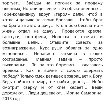
торгует… Звёзды на погонах за продажу
пленных, Но они дешевле слёз обыкновенных…
Горе-командиру вдруг «героя» дали, Чтоб в
котле и дальше те своих бросали… Чтобы брат
на брата за авто и дачу… Кто в бою бесплатно –
жизнь отдал на сдачу… Продаются кресла,
галстуки, портфели, Новости в газетах и
большие цели… Отыщите совесть за
вознагражденье. Курс души обвален за одно
мгновенье… Ненависть затмила в людях
состраданье. Главная задача – просто
выживанье… То, за что боролись – оказалось
бредом… Как в войне с собою одержать
победу? Только смех детишек возвращает к Богу,
Ведь войною к миру не найти дорогу… Небо
смотрит сверху и от слёз седеет… Вещи
дорожают… Люди дешевеют… Ирина Самарина.
2015 год