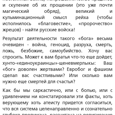
и скуление об их прощении (это уже почти
магический обряд), великий и
кульминационный смысл рейха (чтобы
исполнилось «благовестие», «пророчество»
жрецов) - найти русские войска!
Результат деятельности такого «бога» весьма
очевиден - война, геноцид, разруха, смерть,
ложь, безбожие, самоубийство. Хочу вас
спросить. Может к вам братья что-то еще дойдет,
хунто-«единоукраинцы»-щеневмерлыкы: Ваш
«бог» доволен жертвами? Евробог и фашизм
сделал вас счастливыми? Или сколько вам
нужно еще смертей для счастья?
Как бы мы саркастично, или с болью, или с
удивлением ни констатировали эти факты, хоть
верующему хоть атеисту придется согласиться,
что вся система целенаправленно и сознательно
глубоко продумана, рассчитана на религиозную