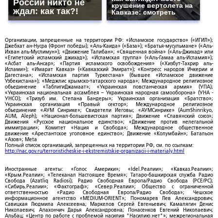
России никто не
крушение вертолета на
ждал: как так?!
Кавказе: смотреть
Организации, запрещенные на территории РФ: «Исламское государство» («ИГИЛ»);
Джебхат ан-Нусра (Фронт победы); «Аль-Каида» («База»); «Братья-мусульмане» («Аль-
Ихван аль-Муслимун»); «Движение Талибан»; «Священная война» («Аль-Джихад» или
«Египетский исламский джихад»); «Исламская группа» («Аль-Гамаа аль-Исламия»);
«Асбат аль-Ансар»; «Партия исламского освобождения» («Хизбут-Тахрир аль-
Ислами»); «Имарат Кавказ» («Кавказский Эмират»); «Конгресс народов Ичкерии и
Дагестана»; «Исламская партия Туркестана» (бывшее «Исламское движение
Узбекистана»); «Меджлис крымско-татарского народа»; Международное религиозное
объединение «ТаблигиДжамаат»; «Украинская повстанческая армия» (УПА);
«Украинская национальная ассамблея – Украинская народная самооборона» (УНА -
УНСО); «Тризуб им. Степана Бандеры»; Украинская организация «Братство»;
Украинская организация «Правый сектор»; Международное религиозное
объединение «АУМ Синрике»; Свидетели Иеговы; «АУМСинрике» (AumShinrikyo,
AUM, Aleph); «Национал-большевистская партия»; Движение «Славянский союз»;
Движения «Русское национальное единство»; «Движение против нелегальной
иммиграции»; Комитет «Нация и Свобода»; Международное общественное
движение «Арестантское уголовное единство»; Движение «Колумбайн»; Батальон
«Азов»; Meta
Полный список организаций, запрещенных на территории РФ, см. по ссылкам:
http://nac.gov.ru/terroristicheskie-i-ekstremistskie-organizacii-i-materialy.html
Иностранные агенты: «Голос Америки»; «Idel.Реалии»; «Кавказ.Реалии»;
«Крым.Реалии»; «Телеканал Настоящее Время»; Татаро-башкирская служба Радио
Свобода (Azatliq Radiosi); Радио Свободная Европа/Радио Свобода (PCE/PC);
«Сибирь.Реалии»; «Фактограф»; «Север.Реалии»; Общество с ограниченной
ответственностью «Радио Свободная Европа/Радио Свобода»; Чешское
информационное агентство «MEDIUM-ORIENT»; Пономарев Лев Александрович;
Савицкая Людмила Алексеевна; Маркелов Сергей Евгеньевич; Камалягин Денис
Николаевич; Апахончич Дарья Александровна; Понасенков Евгений Николаевич;
Альбац; «Центр по работе с проблемой насилия "Насилию.нет"»; межрегиональная