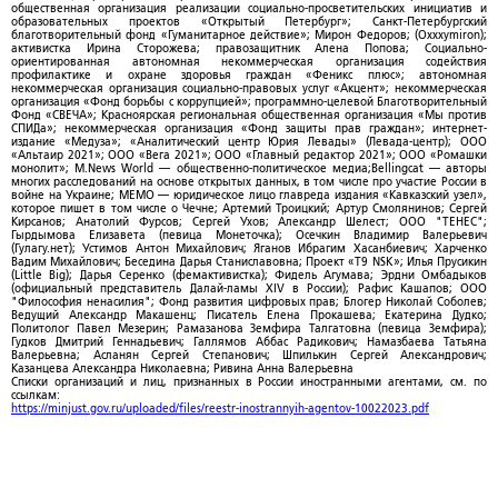
общественная организация реализации социально-просветительских инициатив и
образовательных проектов «Открытый Петербург»; Санкт-Петербургский
благотворительный фонд «Гуманитарное действие»; Мирон Федоров; (Oxxxymiron);
активистка Ирина Сторожева; правозащитник Алена Попова; Социально-
ориентированная автономная некоммерческая организация содействия
профилактике и охране здоровья граждан «Феникс плюс»; автономная
некоммерческая организация социально-правовых услуг «Акцент»; некоммерческая
организация «Фонд борьбы с коррупцией»; программно-целевой Благотворительный
Фонд «СВЕЧА»; Красноярская региональная общественная организация «Мы против
СПИДа»; некоммерческая организация «Фонд защиты прав граждан»; интернет-
издание «Медуза»; «Аналитический центр Юрия Левады» (Левада-центр); ООО
«Альтаир 2021»; ООО «Вега 2021»; ООО «Главный редактор 2021»; ООО «Ромашки
монолит»; M.News World — общественно-политическое медиа;Bellingcat — авторы
многих расследований на основе открытых данных, в том числе про участие России в
войне на Украине; МЕМО — юридическое лицо главреда издания «Кавказский узел»,
которое пишет в том числе о Чечне; Артемий Троицкий; Артур Смолянинов; Сергей
Кирсанов; Анатолий Фурсов; Сергей Ухов; Александр Шелест; ООО "ТЕНЕС";
Гырдымова Елизавета (певица Монеточка); Осечкин Владимир Валерьевич
(Гулагу.нет); Устимов Антон Михайлович; Яганов Ибрагим Хасанбиевич; Харченко
Вадим Михайлович; Беседина Дарья Станиславовна; Проект «T9 NSK»; Илья Прусикин
(Little Big); Дарья Серенко (фемактивистка); Фидель Агумава; Эрдни Омбадыков
(официальный представитель Далай-ламы XIV в России); Рафис Кашапов; ООО
"Философия ненасилия"; Фонд развития цифровых прав; Блогер Николай Соболев;
Ведущий Александр Макашенц; Писатель Елена Прокашева; Екатерина Дудко;
Политолог Павел Мезерин; Рамазанова Земфира Талгатовна (певица Земфира);
Гудков Дмитрий Геннадьевич; Галлямов Аббас Радикович; Намазбаева Татьяна
Валерьевна; Асланян Сергей Степанович; Шпилькин Сергей Александрович;
Казанцева Александра Николаевна; Ривина Анна Валерьевна
Списки организаций и лиц, признанных в России иностранными агентами, см. по
ссылкам:
https://minjust.gov.ru/uploaded/files/reestr-inostrannyih-agentov-10022023.pdf