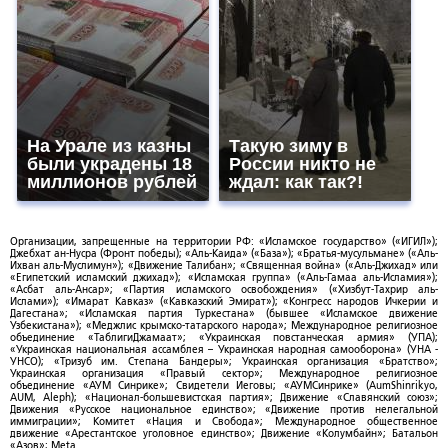
На Урале из казны
Такую зиму в
были украдены 18
России никто не
миллионов рублей
ждал: как так?!
Организации, запрещенные на территории РФ: «Исламское государство» («ИГИЛ»);
Джебхат ан-Нусра (Фронт победы); «Аль-Каида» («База»); «Братья-мусульмане» («Аль-
Ихван аль-Муслимун»); «Движение Талибан»; «Священная война» («Аль-Джихад» или
«Египетский исламский джихад»); «Исламская группа» («Аль-Гамаа аль-Исламия»);
«Асбат аль-Ансар»; «Партия исламского освобождения» («Хизбут-Тахрир аль-
Ислами»); «Имарат Кавказ» («Кавказский Эмират»); «Конгресс народов Ичкерии и
Дагестана»; «Исламская партия Туркестана» (бывшее «Исламское движение
Узбекистана»); «Меджлис крымско-татарского народа»; Международное религиозное
объединение «ТаблигиДжамаат»; «Украинская повстанческая армия» (УПА);
«Украинская национальная ассамблея – Украинская народная самооборона» (УНА -
УНСО); «Тризуб им. Степана Бандеры»; Украинская организация «Братство»;
Украинская организация «Правый сектор»; Международное религиозное
объединение «АУМ Синрике»; Свидетели Иеговы; «АУМСинрике» (AumShinrikyo,
AUM, Aleph); «Национал-большевистская партия»; Движение «Славянский союз»;
Движения «Русское национальное единство»; «Движение против нелегальной
иммиграции»; Комитет «Нация и Свобода»; Международное общественное
движение «Арестантское уголовное единство»; Движение «Колумбайн»; Батальон
«Азов»; Meta