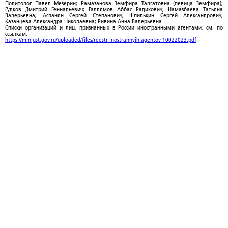
Политолог Павел Мезерин; Рамазанова Земфира Талгатовна (певица Земфира);
Гудков Дмитрий Геннадьевич; Галлямов Аббас Радикович; Намазбаева Татьяна
Валерьевна; Асланян Сергей Степанович; Шпилькин Сергей Александрович;
Казанцева Александра Николаевна; Ривина Анна Валерьевна
Списки организаций и лиц, признанных в России иностранными агентами, см. по
ссылкам:
https://minjust.gov.ru/uploaded/files/reestr-inostrannyih-agentov-10022023.pdf