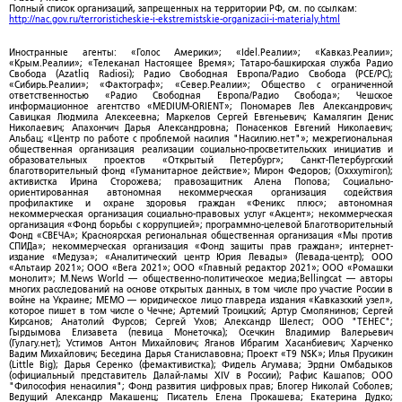
Полный список организаций, запрещенных на территории РФ, см. по ссылкам:
http://nac.gov.ru/terroristicheskie-i-ekstremistskie-organizacii-i-materialy.html
Иностранные агенты: «Голос Америки»; «Idel.Реалии»; «Кавказ.Реалии»;
«Крым.Реалии»; «Телеканал Настоящее Время»; Татаро-башкирская служба Радио
Свобода (Azatliq Radiosi); Радио Свободная Европа/Радио Свобода (PCE/PC);
«Сибирь.Реалии»; «Фактограф»; «Север.Реалии»; Общество с ограниченной
ответственностью «Радио Свободная Европа/Радио Свобода»; Чешское
информационное агентство «MEDIUM-ORIENT»; Пономарев Лев Александрович;
Савицкая Людмила Алексеевна; Маркелов Сергей Евгеньевич; Камалягин Денис
Николаевич; Апахончич Дарья Александровна; Понасенков Евгений Николаевич;
Альбац; «Центр по работе с проблемой насилия "Насилию.нет"»; межрегиональная
общественная организация реализации социально-просветительских инициатив и
образовательных проектов «Открытый Петербург»; Санкт-Петербургский
благотворительный фонд «Гуманитарное действие»; Мирон Федоров; (Oxxxymiron);
активистка Ирина Сторожева; правозащитник Алена Попова; Социально-
ориентированная автономная некоммерческая организация содействия
профилактике и охране здоровья граждан «Феникс плюс»; автономная
некоммерческая организация социально-правовых услуг «Акцент»; некоммерческая
организация «Фонд борьбы с коррупцией»; программно-целевой Благотворительный
Фонд «СВЕЧА»; Красноярская региональная общественная организация «Мы против
СПИДа»; некоммерческая организация «Фонд защиты прав граждан»; интернет-
издание «Медуза»; «Аналитический центр Юрия Левады» (Левада-центр); ООО
«Альтаир 2021»; ООО «Вега 2021»; ООО «Главный редактор 2021»; ООО «Ромашки
монолит»; M.News World — общественно-политическое медиа;Bellingcat — авторы
многих расследований на основе открытых данных, в том числе про участие России в
войне на Украине; МЕМО — юридическое лицо главреда издания «Кавказский узел»,
которое пишет в том числе о Чечне; Артемий Троицкий; Артур Смолянинов; Сергей
Кирсанов; Анатолий Фурсов; Сергей Ухов; Александр Шелест; ООО "ТЕНЕС";
Гырдымова Елизавета (певица Монеточка); Осечкин Владимир Валерьевич
(Гулагу.нет); Устимов Антон Михайлович; Яганов Ибрагим Хасанбиевич; Харченко
Вадим Михайлович; Беседина Дарья Станиславовна; Проект «T9 NSK»; Илья Прусикин
(Little Big); Дарья Серенко (фемактивистка); Фидель Агумава; Эрдни Омбадыков
(официальный представитель Далай-ламы XIV в России); Рафис Кашапов; ООО
"Философия ненасилия"; Фонд развития цифровых прав; Блогер Николай Соболев;
Ведущий Александр Макашенц; Писатель Елена Прокашева; Екатерина Дудко;