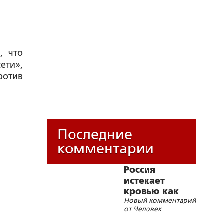
, что
ети»,
ротив
Последние
комментарии
Россия
истекает
кровью как
Новый комментарий
жертвенное
от Человек
животное?