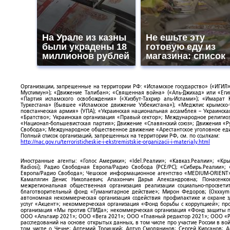
На Урале из казны
Не ешьте эту
были украдены 18
готовую еду из
миллионов рублей
магазина: список
Организации, запрещенные на территории РФ: «Исламское государство» («ИГИЛ»)
Муслимун»); «Движение Талибан»; «Священная война» («Аль-Джихад» или «Египе
«Партия исламского освобождения» («Хизбут-Тахрир аль-Ислами»); «Имарат 
Туркестана» (бывшее «Исламское движение Узбекистана»); «Меджлис крымско
повстанческая армия» (УПА); «Украинская национальная ассамблея – Украинска
«Братство»; Украинская организация «Правый сектор»; Международное религио
«Национал-большевистская партия»; Движение «Славянский союз»; Движения «Р
Свобода»; Международное общественное движение «Арестантское уголовное еди
Полный список организаций, запрещенных на территории РФ, см. по ссылкам:
http://nac.gov.ru/terroristicheskie-i-ekstremistskie-organizacii-i-materialy.html
Иностранные агенты: «Голос Америки»; «Idel.Реалии»; «Кавказ.Реалии»; «Кр
Radiosi); Радио Свободная Европа/Радио Свобода (PCE/PC); «Сибирь.Реалии»
Европа/Радио Свобода»; Чешское информационное агентство «MEDIUM-ORIENT»
Камалягин Денис Николаевич; Апахончич Дарья Александровна; Понасенк
межрегиональная общественная организация реализации социально-просветит
благотворительный фонд «Гуманитарное действие»; Мирон Федоров; (Oxxxymi
автономная некоммерческая организация содействия профилактике и охране 
услуг «Акцент»; некоммерческая организация «Фонд борьбы с коррупцией»; п
организация «Мы против СПИДа»; некоммерческая организация «Фонд защиты пр
ООО «Альтаир 2021»; ООО «Вега 2021»; ООО «Главный редактор 2021»; ООО «Р
расследований на основе открытых данных, в том числе про участие России в в
том числе о Чечне; Артемий Троицкий; Артур Смолянинов; Сергей Кирсанов; 