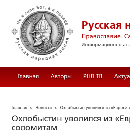
Русская 
Православие. С
Информационно-ана
Главная
Авторы
РНЛ ТВ
Акту
Главная
>
Новости
>
Охлобыстин уволился из «Евросет
Охлобыстин уволился из «Ев
содомитам