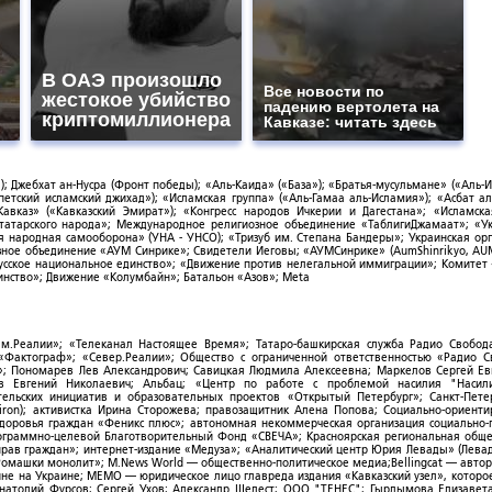
В ОАЭ произошло
Все новости по
жестокое убийство
падению вертолета на
криптомиллионера
Кавказе: читать здесь
; Джебхат ан-Нусра (Фронт победы); «Аль-Каида» («База»); «Братья-мусульмане» («Аль-И
тский исламский джихад»); «Исламская группа» («Аль-Гамаа аль-Исламия»); «Асбат ал
Кавказ» («Кавказский Эмират»); «Конгресс народов Ичкерии и Дагестана»; «Исламск
-татарского народа»; Международное религиозное объединение «ТаблигиДжамаат»; «У
я народная самооборона» (УНА - УНСО); «Тризуб им. Степана Бандеры»; Украинская ор
зное объединение «АУМ Синрике»; Свидетели Иеговы; «АУМСинрике» (AumShinrikyo, AUM
усское национальное единство»; «Движение против нелегальной иммиграции»; Комитет
нство»; Движение «Колумбайн»; Батальон «Азов»; Meta
ым.Реалии»; «Телеканал Настоящее Время»; Татаро-башкирская служба Радио Свобода
; «Фактограф»; «Север.Реалии»; Общество с ограниченной ответственностью «Радио 
; Пономарев Лев Александрович; Савицкая Людмила Алексеевна; Маркелов Сергей Ев
ов Евгений Николаевич; Альбац; «Центр по работе с проблемой насилия "Насили
ельских инициатив и образовательных проектов «Открытый Петербург»; Санкт-Пете
ron); активистка Ирина Сторожева; правозащитник Алена Попова; Социально-ориент
здоровья граждан «Феникс плюс»; автономная некоммерческая организация социально
рограммно-целевой Благотворительный Фонд «СВЕЧА»; Красноярская региональная общ
ав граждан»; интернет-издание «Медуза»; «Аналитический центр Юрия Левады» (Левад
омашки монолит»; M.News World — общественно-политическое медиа;Bellingcat — авто
ойне на Украине; МЕМО — юридическое лицо главреда издания «Кавказский узел», которо
Анатолий Фурсов; Сергей Ухов; Александр Шелест; ООО "ТЕНЕС"; Гырдымова Елизавет