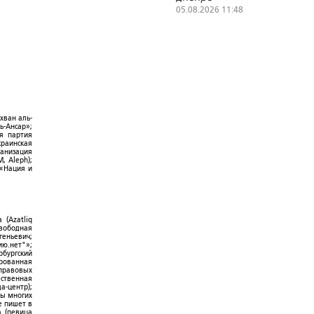
05.08.2026 11:48
хван аль-
ь-Ансар»;
ая партия
краинская
ганизация
, Aleph);
 «Нация и
 (Azatliq
Свободная
геньевич;
ю.нет"»;
рбургский
ированная
-правовых
ественная
а-центр);
ры многих
е пишет в
а (певица