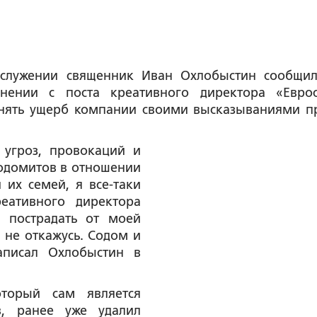
служении священник Иван Охлобыстин сообщил
нении с поста креативного директора «Еврос
инять ущерб компании своими высказываниями п
 угроз, провокаций и
содомитов в отношении
 их семей, я все-таки
еативного директора
 пострадать от моей
 не откажусь. Содом и
аписал Охлобыстин в
оторый сам является
в, ранее уже удалил