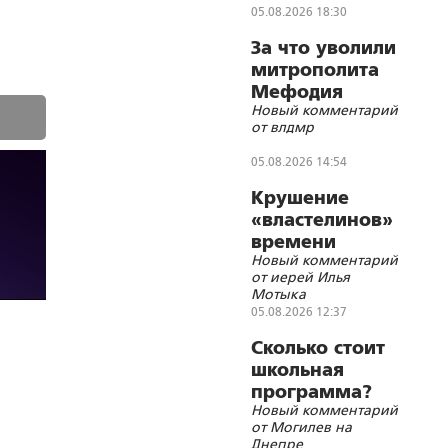
05.08.2026 18:30
За что уволили
митрополита
Мефодия
Новый комментарий
(Немцова)?
от влдмр
05.08.2026 14:54
Крушение
«властелинов»
времени
Новый комментарий
от иерей Илья
Мотыка
05.08.2026 12:37
Сколько стоит
школьная
программа?
Новый комментарий
от Могилев на
Днепре