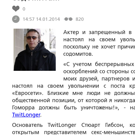
0
14:57 14.01.2014
820
Актер и запрещенный в 
настоял на своем уволь
поскольку не хочет прич
содомитов.
«С учетом беспрерывных
оскорблений со стороны 
моих друзей, партнеров и
настоял на своем увольнении с поста кр
«Евросети». Близкие мне люди не должны
общественной позиции, от которой я никогда
Гоморра должны быть уничтожены!», - н
TwitLonger
.
Основатель TwitLonger Стюарт Гибсон, к
открытым представителем секс-меньшинст