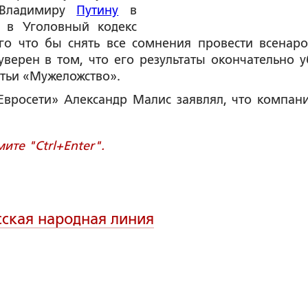
 Владимиру
Путину
в
ь в Уголовный кодекс
ого что бы снять все сомнения провести всенар
верен в том, что его результаты окончательно у
атьи «Мужеложство».
Евросети» Александр Малис заявлял, что компан
те "Ctrl+Enter".
сская народная линия