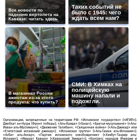
Таких событий не
Все новости по
было с 1945: чего
падению вертолета на
ждать всем нам?
Кавказе: читать здесь
СМИ: В Химках на
полицейскую
В магазинах России
машину напали и
ажиотаж из-за этого
подожгли.
продукта: что купить?
Организации, запрещенные на территории РФ: «Исламское государство» («ИГИЛ»);
Джебхат ан-Нусра (Фронт победы); «Аль-Каида» («База»); «Братья-мусульмане» («Аль-
Ихван аль-Муслимун»); «Движение Талибан»; «Священная война» («Аль-Джихад» или
«Египетский исламский джихад»); «Исламская группа» («Аль-Гамаа аль-Исламия»);
«Асбат аль-Ансар»; «Партия исламского освобождения» («Хизбут-Тахрир аль-
Ислами»); «Имарат Кавказ» («Кавказский Эмират»); «Конгресс народов Ичкерии и