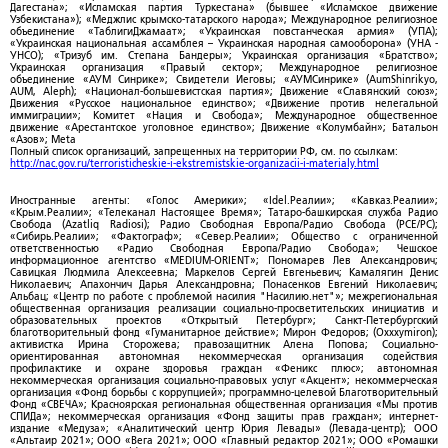
Дагестана»; «Исламская партия Туркестана» (бывшее «Исламское движение
Узбекистана»); «Меджлис крымско-татарского народа»; Международное религиозное
объединение «ТаблигиДжамаат»; «Украинская повстанческая армия» (УПА);
«Украинская национальная ассамблея – Украинская народная самооборона» (УНА -
УНСО); «Тризуб им. Степана Бандеры»; Украинская организация «Братство»;
Украинская организация «Правый сектор»; Международное религиозное
объединение «АУМ Синрике»; Свидетели Иеговы; «АУМСинрике» (AumShinrikyo,
AUM, Aleph); «Национал-большевистская партия»; Движение «Славянский союз»;
Движения «Русское национальное единство»; «Движение против нелегальной
иммиграции»; Комитет «Нация и Свобода»; Международное общественное
движение «Арестантское уголовное единство»; Движение «Колумбайн»; Батальон
«Азов»; Meta
Полный список организаций, запрещенных на территории РФ, см. по ссылкам:
http://nac.gov.ru/terroristicheskie-i-ekstremistskie-organizacii-i-materialy.html
Иностранные агенты: «Голос Америки»; «Idel.Реалии»; «Кавказ.Реалии»;
«Крым.Реалии»; «Телеканал Настоящее Время»; Татаро-башкирская служба Радио
Свобода (Azatliq Radiosi); Радио Свободная Европа/Радио Свобода (PCE/PC);
«Сибирь.Реалии»; «Фактограф»; «Север.Реалии»; Общество с ограниченной
ответственностью «Радио Свободная Европа/Радио Свобода»; Чешское
информационное агентство «MEDIUM-ORIENT»; Пономарев Лев Александрович;
Савицкая Людмила Алексеевна; Маркелов Сергей Евгеньевич; Камалягин Денис
Николаевич; Апахончич Дарья Александровна; Понасенков Евгений Николаевич;
Альбац; «Центр по работе с проблемой насилия "Насилию.нет"»; межрегиональная
общественная организация реализации социально-просветительских инициатив и
образовательных проектов «Открытый Петербург»; Санкт-Петербургский
благотворительный фонд «Гуманитарное действие»; Мирон Федоров; (Oxxxymiron);
активистка Ирина Сторожева; правозащитник Алена Попова; Социально-
ориентированная автономная некоммерческая организация содействия
профилактике и охране здоровья граждан «Феникс плюс»; автономная
некоммерческая организация социально-правовых услуг «Акцент»; некоммерческая
организация «Фонд борьбы с коррупцией»; программно-целевой Благотворительный
Фонд «СВЕЧА»; Красноярская региональная общественная организация «Мы против
СПИДа»; некоммерческая организация «Фонд защиты прав граждан»; интернет-
издание «Медуза»; «Аналитический центр Юрия Левады» (Левада-центр); ООО
«Альтаир 2021»; ООО «Вега 2021»; ООО «Главный редактор 2021»; ООО «Ромашки