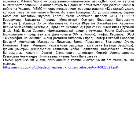
монолит»; M.News World — общественно-политическое медиа;Bellingcat — авторы
многих расследований на основе открытых данных, в том числе про участие России в
войне на Украине; МЕМО — юридическое лицо главреда издания «Кавказский узел»,
которое пишет в том числе о Чечне; Артемий Троицкий; Артур Смолянинов; Сергей
Кирсанов; Анатолий Фурсов; Сергей Ухов; Александр Шелест; ООО "ТЕНЕС";
Гырдымова Елизавета (певица Монеточка); Осечкин Владимир Валерьевич
(Гулагу.нет); Устимов Антон Михайлович; Яганов Ибрагим Хасанбиевич; Харченко
Вадим Михайлович; Беседина Дарья Станиславовна; Проект «T9 NSK»; Илья Прусикин
(Little Big); Дарья Серенко (фемактивистка); Фидель Агумава; Эрдни Омбадыков
(официальный представитель Далай-ламы XIV в России); Рафис Кашапов; ООО
"Философия ненасилия"; Фонд развития цифровых прав; Блогер Николай Соболев;
Ведущий Александр Макашенц; Писатель Елена Прокашева; Екатерина Дудко;
Политолог Павел Мезерин; Рамазанова Земфира Талгатовна (певица Земфира);
Гудков Дмитрий Геннадьевич; Галлямов Аббас Радикович; Намазбаева Татьяна
Валерьевна; Асланян Сергей Степанович; Шпилькин Сергей Александрович;
Казанцева Александра Николаевна; Ривина Анна Валерьевна
Списки организаций и лиц, признанных в России иностранными агентами, см. по
ссылкам:
https://minjust.gov.ru/uploaded/files/reestr-inostrannyih-agentov-10022023.pdf