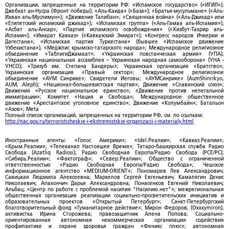
Организации, запрещенные на территории РФ: «Исламское государство» («ИГИЛ»);
Джебхат ан-Нусра (Фронт победы); «Аль-Каида» («База»); «Братья-мусульмане» («Аль-
Ихван аль-Муслимун»); «Движение Талибан»; «Священная война» («Аль-Джихад» или
«Египетский исламский джихад»); «Исламская группа» («Аль-Гамаа аль-Исламия»);
«Асбат аль-Ансар»; «Партия исламского освобождения» («Хизбут-Тахрир аль-
Ислами»); «Имарат Кавказ» («Кавказский Эмират»); «Конгресс народов Ичкерии и
Дагестана»; «Исламская партия Туркестана» (бывшее «Исламское движение
Узбекистана»); «Меджлис крымско-татарского народа»; Международное религиозное
объединение «ТаблигиДжамаат»; «Украинская повстанческая армия» (УПА);
«Украинская национальная ассамблея – Украинская народная самооборона» (УНА -
УНСО); «Тризуб им. Степана Бандеры»; Украинская организация «Братство»;
Украинская организация «Правый сектор»; Международное религиозное
объединение «АУМ Синрике»; Свидетели Иеговы; «АУМСинрике» (AumShinrikyo,
AUM, Aleph); «Национал-большевистская партия»; Движение «Славянский союз»;
Движения «Русское национальное единство»; «Движение против нелегальной
иммиграции»; Комитет «Нация и Свобода»; Международное общественное
движение «Арестантское уголовное единство»; Движение «Колумбайн»; Батальон
«Азов»; Meta
Полный список организаций, запрещенных на территории РФ, см. по ссылкам:
http://nac.gov.ru/terroristicheskie-i-ekstremistskie-organizacii-i-materialy.html
Иностранные агенты: «Голос Америки»; «Idel.Реалии»; «Кавказ.Реалии»;
«Крым.Реалии»; «Телеканал Настоящее Время»; Татаро-башкирская служба Радио
Свобода (Azatliq Radiosi); Радио Свободная Европа/Радио Свобода (PCE/PC);
«Сибирь.Реалии»; «Фактограф»; «Север.Реалии»; Общество с ограниченной
ответственностью «Радио Свободная Европа/Радио Свобода»; Чешское
информационное агентство «MEDIUM-ORIENT»; Пономарев Лев Александрович;
Савицкая Людмила Алексеевна; Маркелов Сергей Евгеньевич; Камалягин Денис
Николаевич; Апахончич Дарья Александровна; Понасенков Евгений Николаевич;
Альбац; «Центр по работе с проблемой насилия "Насилию.нет"»; межрегиональная
общественная организация реализации социально-просветительских инициатив и
образовательных проектов «Открытый Петербург»; Санкт-Петербургский
благотворительный фонд «Гуманитарное действие»; Мирон Федоров; (Oxxxymiron);
активистка Ирина Сторожева; правозащитник Алена Попова; Социально-
ориентированная автономная некоммерческая организация содействия
профилактике и охране здоровья граждан «Феникс плюс»; автономная