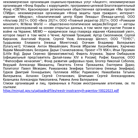
некоммерческая организация социально-правовых услуг «Акцент»; некоммерческая
организация «Фонд борьбы с коррупцией»; программно-целевой Благотворительный
Фонд «СВЕЧА»; Красноярская региональная общественная организация «Мы против
СПИДа»; некоммерческая организация «Фонд защиты прав граждан»; интернет-
издание «Медуза»; «Аналитический центр Юрия Левады» (Левада-центр); ООО
«Альтаир 2021»; ООО «Вега 2021»; ООО «Главный редактор 2021»; ООО «Ромашки
монолит»; M.News World — общественно-политическое медиа;Bellingcat — авторы
многих расследований на основе открытых данных, в том числе про участие России в
войне на Украине; МЕМО — юридическое лицо главреда издания «Кавказский узел»,
которое пишет в том числе о Чечне; Артемий Троицкий; Артур Смолянинов; Сергей
Кирсанов; Анатолий Фурсов; Сергей Ухов; Александр Шелест; ООО "ТЕНЕС";
Гырдымова Елизавета (певица Монеточка); Осечкин Владимир Валерьевич
(Гулагу.нет); Устимов Антон Михайлович; Яганов Ибрагим Хасанбиевич; Харченко
Вадим Михайлович; Беседина Дарья Станиславовна; Проект «T9 NSK»; Илья Прусикин
(Little Big); Дарья Серенко (фемактивистка); Фидель Агумава; Эрдни Омбадыков
(официальный представитель Далай-ламы XIV в России); Рафис Кашапов; ООО
"Философия ненасилия"; Фонд развития цифровых прав; Блогер Николай Соболев;
Ведущий Александр Макашенц; Писатель Елена Прокашева; Екатерина Дудко;
Политолог Павел Мезерин; Рамазанова Земфира Талгатовна (певица Земфира);
Гудков Дмитрий Геннадьевич; Галлямов Аббас Радикович; Намазбаева Татьяна
Валерьевна; Асланян Сергей Степанович; Шпилькин Сергей Александрович;
Казанцева Александра Николаевна; Ривина Анна Валерьевна
Списки организаций и лиц, признанных в России иностранными агентами, см. по
ссылкам:
https://minjust.gov.ru/uploaded/files/reestr-inostrannyih-agentov-10022023.pdf