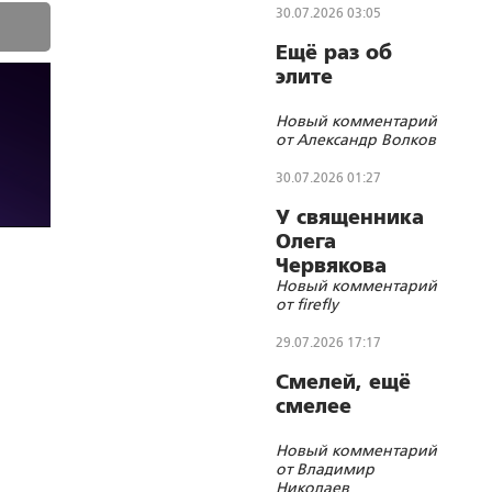
30.07.2026 03:05
Ещё раз об
элите
Новый комментарий
от Александр Волков
30.07.2026 01:27
У священника
Олега
Червякова
Новый комментарий
сгорел дом
от firefly
29.07.2026 17:17
Смелей, ещё
смелее
Новый комментарий
от Владимир
Николаев