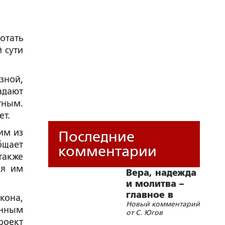
тать
 сути
зной,
адают
тным.
ет.
им из
Последние
бщает
комментарии
также
ая им
Вера, надежда
и молитва –
главное в
кона,
Новый комментарий
лечении
анным
от С. Югов
любых
роект