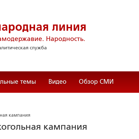
народная линия
амодержавие. Народность.
литическая служба
альные темы
Видео
Обзор СМИ
ьная кампания
когольная кампания