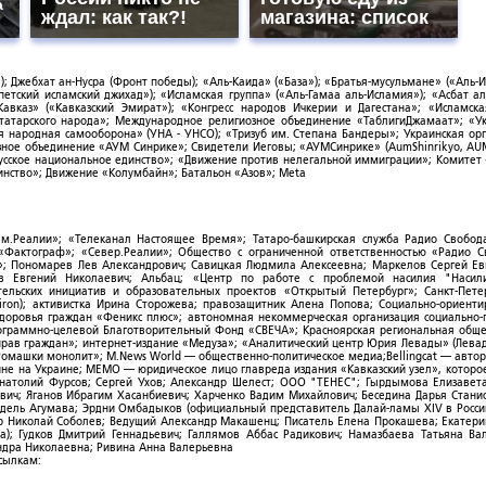
а
ждал: как так?!
магазина: список
; Джебхат ан-Нусра (Фронт победы); «Аль-Каида» («База»); «Братья-мусульмане» («Аль-И
тский исламский джихад»); «Исламская группа» («Аль-Гамаа аль-Исламия»); «Асбат ал
Кавказ» («Кавказский Эмират»); «Конгресс народов Ичкерии и Дагестана»; «Исламск
-татарского народа»; Международное религиозное объединение «ТаблигиДжамаат»; «У
я народная самооборона» (УНА - УНСО); «Тризуб им. Степана Бандеры»; Украинская ор
зное объединение «АУМ Синрике»; Свидетели Иеговы; «АУМСинрике» (AumShinrikyo, AUM
усское национальное единство»; «Движение против нелегальной иммиграции»; Комитет
нство»; Движение «Колумбайн»; Батальон «Азов»; Meta
ым.Реалии»; «Телеканал Настоящее Время»; Татаро-башкирская служба Радио Свобода
; «Фактограф»; «Север.Реалии»; Общество с ограниченной ответственностью «Радио 
; Пономарев Лев Александрович; Савицкая Людмила Алексеевна; Маркелов Сергей Ев
ов Евгений Николаевич; Альбац; «Центр по работе с проблемой насилия "Насили
ельских инициатив и образовательных проектов «Открытый Петербург»; Санкт-Пете
ron); активистка Ирина Сторожева; правозащитник Алена Попова; Социально-ориент
здоровья граждан «Феникс плюс»; автономная некоммерческая организация социально
рограммно-целевой Благотворительный Фонд «СВЕЧА»; Красноярская региональная общ
ав граждан»; интернет-издание «Медуза»; «Аналитический центр Юрия Левады» (Левад
омашки монолит»; M.News World — общественно-политическое медиа;Bellingcat — авто
ойне на Украине; МЕМО — юридическое лицо главреда издания «Кавказский узел», которо
Анатолий Фурсов; Сергей Ухов; Александр Шелест; ООО "ТЕНЕС"; Гырдымова Елизавет
ович; Яганов Ибрагим Хасанбиевич; Харченко Вадим Михайлович; Беседина Дарья Стани
 Фидель Агумава; Эрдни Омбадыков (официальный представитель Далай-ламы XIV в Росси
 Николай Соболев; Ведущий Александр Макашенц; Писатель Елена Прокашева; Екатери
; Гудков Дмитрий Геннадьевич; Галлямов Аббас Радикович; Намазбаева Татьяна Ва
ндра Николаевна; Ривина Анна Валерьевна
ссылкам: