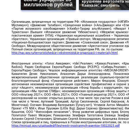
крушение вертолета н
миллионов рублей
Кавказе: смотреть
Организации, запрещенные на территории РФ: «Исламское государство» («ИГИЛ»)
Муслимун»); «Движение Талибан»; «Священная война» («Аль-Джихад» или «Египе
«Партия исламского освобождения» («Хизбут-Тахрир аль-Ислами»); «Имарат 
Туркестана» (бывшее «Исламское движение Узбекистана»); «Меджлис крымско
повстанческая армия» (УПА); «Украинская национальная ассамблея – Украинска
«Братство»; Украинская организация «Правый сектор»; Международное религио
«Национал-большевистская партия»; Движение «Славянский союз»; Движения «Р
Свобода»; Международное общественное движение «Арестантское уголовное еди
Полный список организаций, запрещенных на территории РФ, см. по ссылкам:
http://nac.gov.ru/terroristicheskie-i-ekstremistskie-organizacii-i-materialy.html
Иностранные агенты: «Голос Америки»; «Idel.Реалии»; «Кавказ.Реалии»; «Кр
Radiosi); Радио Свободная Европа/Радио Свобода (PCE/PC); «Сибирь.Реалии»
Европа/Радио Свобода»; Чешское информационное агентство «MEDIUM-ORIENT»
Камалягин Денис Николаевич; Апахончич Дарья Александровна; Понасенк
межрегиональная общественная организация реализации социально-просветит
благотворительный фонд «Гуманитарное действие»; Мирон Федоров; (Oxxxymi
автономная некоммерческая организация содействия профилактике и охране 
услуг «Акцент»; некоммерческая организация «Фонд борьбы с коррупцией»; п
организация «Мы против СПИДа»; некоммерческая организация «Фонд защиты пр
ООО «Альтаир 2021»; ООО «Вега 2021»; ООО «Главный редактор 2021»; ООО «Р
расследований на основе открытых данных, в том числе про участие России в в
том числе о Чечне; Артемий Троицкий; Артур Смолянинов; Сергей Кирсанов; 
Монеточка); Осечкин Владимир Валерьевич (Гулагу.нет); Устимов Антон Михайл
Проект «T9 NSK»; Илья Прусикин (Little Big); Дарья Серенко (фемактивистка);
Кашапов; ООО "Философия ненасилия"; Фонд развития цифровых прав; Блогер
Политолог Павел Мезерин; Рамазанова Земфира Талгатовна (певица Земфира)
Асланян Сергей Степанович; Шпилькин Сергей Александрович; Казанцева Алекса
Списки организаций и лиц, признанных в России иностранными агентами, см. по 
https://minjust.gov.ru/uploaded/files/reestr-inostrannyih-agentov-10022023.pdf