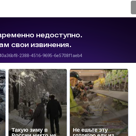
Такую зиму в
Не ешьте эту
России никто не
готовую еду из