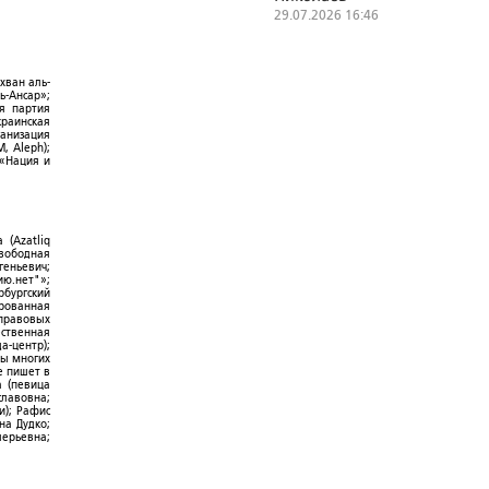
29.07.2026 16:46
хван аль-
ь-Ансар»;
ая партия
краинская
ганизация
, Aleph);
 «Нация и
 (Azatliq
Свободная
геньевич;
ю.нет"»;
рбургский
ированная
-правовых
ественная
а-центр);
ры многих
е пишет в
а (певица
славовна;
и); Рафис
на Дудко;
лерьевна;