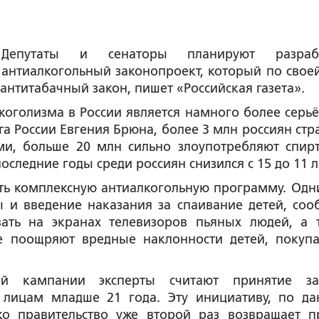
Депутаты и сенаторы планируют разрабо
антиалкогольный законопроект, который по своей
антитабачный закон, пишет «Российская газета».
коголизма в России является намного более серьё
га России Евгения Брюна, более 3 млн россиян стр
ми, больше 20 млн сильно злоупотребляют спир
следние годы среди россиян снизился с 15 до 11 л
ать комплексную антиалкогольную программу. Одн
ы и введение наказания за спаивание детей, соо
вать на экранах телевизоров пьяных людей, а 
е поощряют вредные наклонности детей, покуп
й кампании эксперты считают принятие за
 лицам младше 21 года. Эту инициативу, по д
о правительство уже второй раз возвращает п