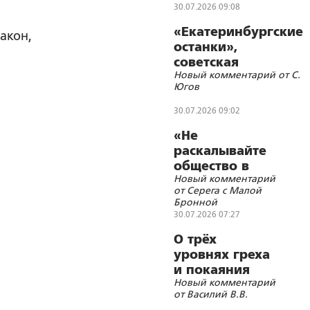
инфекционных
30.07.2026 09:08
болезней
«Екатеринбургские
акон,
останки»,
советская
Новый комментарий от С.
символика и
Югов
цифровизации
30.07.2026 09:02
«Не
раскалывайте
общество в
Новый комментарий
угоду врагам»
от Серега с Малой
Бронной
30.07.2026 07:27
О трёх
уровнях греха
и покаяния
Новый комментарий
от Василий В.В.