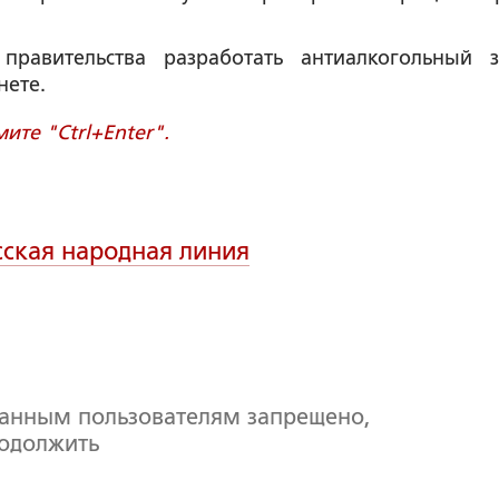
правительства разработать антиалкогольный з
нете.
те "Ctrl+Enter".
сская народная линия
ванным пользователям запрещено,
родолжить