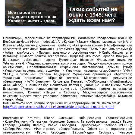
Таких событий не
Все новости по
было с 1945: чего
падению вертолета на
ждать всем нам?
Кавказе: читать здесь
Организации, запрещенные на территории РФ: «Исламское государство» («ИГИЛ»);
Джебхат ан-Нусра (Фронт победы); «Аль-Каида» («База»); «Братья-мусульмане» («Аль-
Ихван аль-Муслимун»); «Движение Талибан»; «Священная война» («Аль-Джихад» или
«Египетский исламский джихад»); «Исламская группа» («Аль-Гамаа аль-Исламия»);
«Асбат аль-Ансар»; «Партия исламского освобождения» («Хизбут-Тахрир аль-
Ислами»); «Имарат Кавказ» («Кавказский Эмират»); «Конгресс народов Ичкерии и
Дагестана»; «Исламская партия Туркестана» (бывшее «Исламское движение
Узбекистана»); «Меджлис крымско-татарского народа»; Международное религиозное
объединение «ТаблигиДжамаат»; «Украинская повстанческая армия» (УПА);
«Украинская национальная ассамблея – Украинская народная самооборона» (УНА -
УНСО); «Тризуб им. Степана Бандеры»; Украинская организация «Братство»;
Украинская организация «Правый сектор»; Международное религиозное
объединение «АУМ Синрике»; Свидетели Иеговы; «АУМСинрике» (AumShinrikyo,
AUM, Aleph); «Национал-большевистская партия»; Движение «Славянский союз»;
Движения «Русское национальное единство»; «Движение против нелегальной
иммиграции»; Комитет «Нация и Свобода»; Международное общественное
движение «Арестантское уголовное единство»; Движение «Колумбайн»; Батальон
«Азов»; Meta
Полный список организаций, запрещенных на территории РФ, см. по ссылкам:
http://nac.gov.ru/terroristicheskie-i-ekstremistskie-organizacii-i-materialy.html
Иностранные агенты: «Голос Америки»; «Idel.Реалии»; «Кавказ.Реалии»;
«Крым.Реалии»; «Телеканал Настоящее Время»; Татаро-башкирская служба Радио
Свобода (Azatliq Radiosi); Радио Свободная Европа/Радио Свобода (PCE/PC);
«Сибирь.Реалии»; «Фактограф»; «Север.Реалии»; Общество с ограниченной
ответственностью «Радио Свободная Европа/Радио Свобода»; Чешское