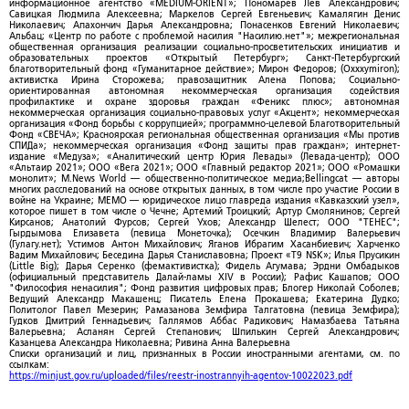
информационное агентство «MEDIUM-ORIENT»; Пономарев Лев Александрович;
Савицкая Людмила Алексеевна; Маркелов Сергей Евгеньевич; Камалягин Денис
Николаевич; Апахончич Дарья Александровна; Понасенков Евгений Николаевич;
Альбац; «Центр по работе с проблемой насилия "Насилию.нет"»; межрегиональная
общественная организация реализации социально-просветительских инициатив и
образовательных проектов «Открытый Петербург»; Санкт-Петербургский
благотворительный фонд «Гуманитарное действие»; Мирон Федоров; (Oxxxymiron);
активистка Ирина Сторожева; правозащитник Алена Попова; Социально-
ориентированная автономная некоммерческая организация содействия
профилактике и охране здоровья граждан «Феникс плюс»; автономная
некоммерческая организация социально-правовых услуг «Акцент»; некоммерческая
организация «Фонд борьбы с коррупцией»; программно-целевой Благотворительный
Фонд «СВЕЧА»; Красноярская региональная общественная организация «Мы против
СПИДа»; некоммерческая организация «Фонд защиты прав граждан»; интернет-
издание «Медуза»; «Аналитический центр Юрия Левады» (Левада-центр); ООО
«Альтаир 2021»; ООО «Вега 2021»; ООО «Главный редактор 2021»; ООО «Ромашки
монолит»; M.News World — общественно-политическое медиа;Bellingcat — авторы
многих расследований на основе открытых данных, в том числе про участие России в
войне на Украине; МЕМО — юридическое лицо главреда издания «Кавказский узел»,
которое пишет в том числе о Чечне; Артемий Троицкий; Артур Смолянинов; Сергей
Кирсанов; Анатолий Фурсов; Сергей Ухов; Александр Шелест; ООО "ТЕНЕС";
Гырдымова Елизавета (певица Монеточка); Осечкин Владимир Валерьевич
(Гулагу.нет); Устимов Антон Михайлович; Яганов Ибрагим Хасанбиевич; Харченко
Вадим Михайлович; Беседина Дарья Станиславовна; Проект «T9 NSK»; Илья Прусикин
(Little Big); Дарья Серенко (фемактивистка); Фидель Агумава; Эрдни Омбадыков
(официальный представитель Далай-ламы XIV в России); Рафис Кашапов; ООО
"Философия ненасилия"; Фонд развития цифровых прав; Блогер Николай Соболев;
Ведущий Александр Макашенц; Писатель Елена Прокашева; Екатерина Дудко;
Политолог Павел Мезерин; Рамазанова Земфира Талгатовна (певица Земфира);
Гудков Дмитрий Геннадьевич; Галлямов Аббас Радикович; Намазбаева Татьяна
Валерьевна; Асланян Сергей Степанович; Шпилькин Сергей Александрович;
Казанцева Александра Николаевна; Ривина Анна Валерьевна
Списки организаций и лиц, признанных в России иностранными агентами, см. по
ссылкам:
https://minjust.gov.ru/uploaded/files/reestr-inostrannyih-agentov-10022023.pdf