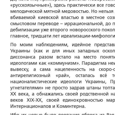
«русскоязычные»), здесь практически все гов
мелодической мятной медовостью. Но нельзя 
вбиваемой киевской властью в местное со
смысловом переводе – иррациональной, до па
дебилизации уже второго новоросского покол
главное, тридцати лет идеализации-мифолог
По моим наблюдениям, идейное представл
Украины (как и для иных западных оскол
диссонанса разом встало на место понят
идеологами как «коммунизм». Парадигма неи
вывеску, а сама нацеленность на скоро-
антирелигиозный «рай», осталась всё 
националистические идеологи Украины, П
угнетателями» не просто задрав штаны топт
ХХ века, а обнажались своей родственной 
веков ХІХ-ХХ, своей единокровностью мар
Интернационалов и Коминтерна.