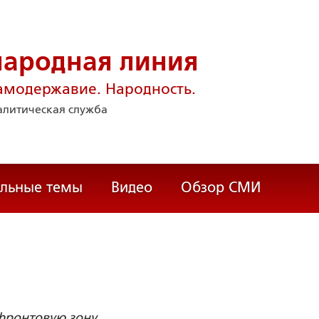
народная линия
амодержавие. Народность.
литическая служба
альные темы
Видео
Обзор СМИ
фронтовую зону