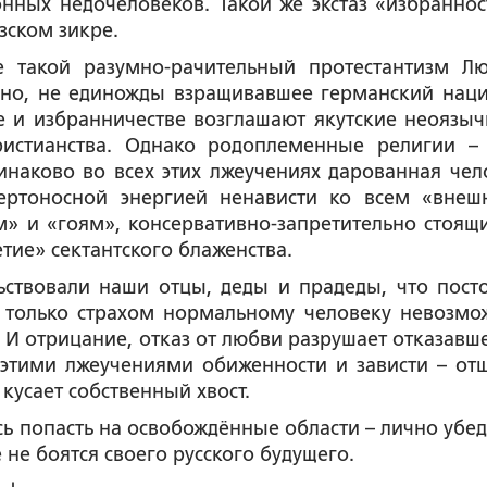
нных недочеловеков. Такой же экстаз «избраннос
зском зикре.
е такой разумно-рачительный протестантизм Лю
оно, не единожды взращивавшее германский наци
е и избранничестве возглашают якутские неоязыч
ристианства. Однако родоплеменные религии –
инаково во всех этих лжеучениях дарованная чел
ертоносной энергией ненависти ко всем «внеш
» и «гоям», консервативно-запретительно стоящ
тие» сектантского блаженства.
ьствовали наши отцы, деды и прадеды, что пост
ь только страхом нормальному человеку невозмо
 И отрицание, отказ от любви разрушает отказавше
 этими лжеучениями обиженности и зависти – от
 кусает собственный хвост.
сь попасть на освобождённые области – лично убед
 не боятся своего русского будущего.