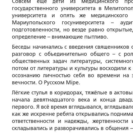
Совсем ещё дети из медицинского про
государственного университета в Мелитопол
университета и опять же медицинского 
Мариупольского госуниверситета – ау
подготовленности, но везде равно открытые
определение – внимающие пытливо.
Беседы начинались с введения священников о
разговор с объединительно общего – с рол
общественных задач литературы, системног
потом от литературы и культуры восходили к
осознанию личностью себя во времени на 
вечности. О Русском Міре.
Лёгкие стулья в коридорах, тяжёлые в актов
начала девятнадцатого века и конца двад
первого. Я всё время вглядывался, вглядывалс
как же искренне ребята открывались поднима
ответственности и надежды, жертвенности
складывались и разворачивались в общения –