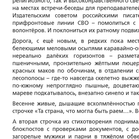
религиозного, так и высоконравственного св
на местах встречи-беседы для преподавателе
Издательским советом российскими писа
прифронтовые линии СВО – помолиться с б
волонтёров. И поклониться их ратному подви
Дорога, с ещё новым, в редких пока мес
белеющими меловыми осыпями каравайно-ока
нереально далёких горизонтов – размет
пшеничными, пронзительно жёлтыми люце
красных маков по обочинам, в отдалении с
лесополосы – где-то навсегда скелетно выжж
по-южному непроглядно пышные, доцветаю
мареве подкатывалось, внезапно синело и та
Весенне живые, дышащие всхолмлённостью п
строчке «Та страна, что могла быть раем…». В
А вторая строчка из стихотворения поднима
блокпостов с проверками документов, с д
загорелые мужики и парни в тяжёлом обве