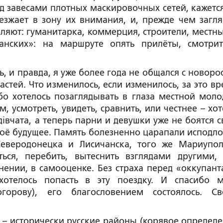
 завесами плотных маскировочных сетей, кажется
езжает в зону их внимания, и, прежде чем загля
ляют: гуманитарка, коммерция, строители, местные
данских»: на маршруте опять прилёты, смотри
дь, и правда, я уже более года не общался с новор
стей. Что изменилось, если изменилось, за это вр
бо хотелось позаглядывать в глаза местной моло
, усмотреть, увидеть, сравнить, или честнее – хот
дівчата, а теперь парни и девушки уже не боятся с
 своё будущее. Память болезненно царапали исподл
Северодонецка и Лисичанска, того же Мариупол
ся, перебить, вытеснить взглядами другими, 
нии, в самооценке. Без страха перед «оккупант
хотелось попасть в эту поездку. И спасибо 
орову), его благословением состоялось. Св
– исторически русские районы (корявое определе