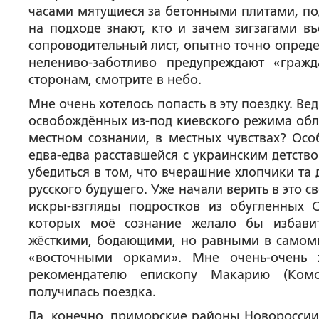
часами мятущиеся за бетонными плитами, под
на подходе знают, кто и зачем зигзагами въ
сопроводительный лист, опытно точно опреде
нелениво-заботливо предупреждают «граж
сторонам, смотрите в небо.
Мне очень хотелось попасть в эту поездку. Ве
освобождённых из-под киевского режима обла
местном сознании, в местных чувствах? Осо
едва-едва расставшейся с украинским детством
убедиться в том, что вчерашние хлопчики та 
русского будущего. Уже начали верить в это
искры-взгляды подростков из обугленных 
которых моё сознание желало бы избавить
жёсткими, бодающими, но равными в самомне
«восточными орками». Мне очень-очень 
рекомендателю епископу Макарию (Комог
получилась поездка.
Да, конечно, приморские районы Новороссии 