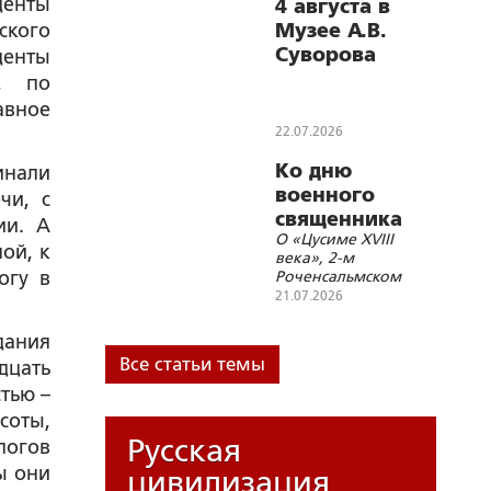
енты
победам П.Х.
4 августа в
Витгенштейна
ского
Музее А.В.
Суворова
денты
открывается
у, по
выставка «К
авное
195‑летию
22.07.2026
взятия
Ко дню
инали
Варшавы»
военного
чи, с
священника
ии. А
О «Цусиме XVIII
ой, к
века», 2-м
огу в
Роченсальмском
сражении возле
21.07.2026
Котки в 1790 году
знают немногие
дания
Все статьи темы
дцать
тью –
соты,
Русская
логов
ы они
цивилизация