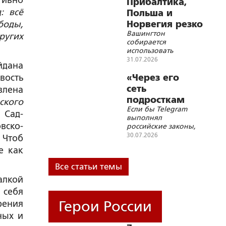
тивно
Прибалтика,
: всё
Польша и
боды,
Норвегия резко
Вашингтон
ускорили
ругих
собирается
милитаризацию
использовать
европейских
31.07.2026
йдана
союзников по блоку в
качестве ударного
вость
«Через его
кулака против России
сеть
влена
подросткам
ского
Если бы Telegram
ломается
 Сад-
выполнял
жизнь»
вско-
российские законы,
не было бы
30.07.2026
 Чтоб
обвинений в
е как
содействии
терроризму
Все статьи темы
алкой
 себя
Герои России
рения
ных и