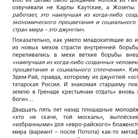
Ибо их целью было доедание яблока из Рая
озвучивали не Карлы Каутские, а Жозепы
работает, это наилучшая из когда-либо со
экономического процветания и социального с
стран мира – это джунгли».
Показательно, как умело младокипящие во и
из новых мехов страсти внутренней борьб
переливались в мехи ветхие борьбы вне
«наилучшая из когда-либо созданных челове
процветания и социального сплочения».
Ки
Эдем-Рай, правда, которому из джунглей «ос
татарская Россия. И знакомая старшему пок
землю в Гренаде крестьянам отдать» вновь 
боги»…
Двадцать пять лет назад площадные молодё
«хто не скаче, той москаль», выплёски
«избранными» для «евро-райского» блаженств
мира (вариант – после Потопа) как-то мет