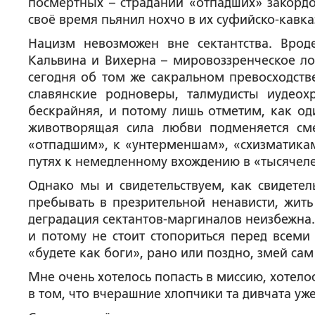
посмертных – страданий «отпадших» закордо
своё время пьянил нохчо в их суфийско-кавка
Нацизм невозможен вне сектантства. Врод
Кальвина и Вихерна – мировоззренческое л
сегодня об том же сакральном превосходств
славянские родноверы, талмудисты иудеох
бескрайняя, и потому лишь отметим, как од
животворящая сила любви подменяется см
«отпадшим», к «унтерменшам», «схизматикам
путях к немедленному вхождению в «тысячеле
Однако мы и свидетельствуем, как свидетел
пребывать в презрительной ненависти, жит
деградация сектантов-маргиналов неизбежна.
и потому не стоит стопориться перед всеми
«будете как боги», рано или поздно, змей сам
Мне очень хотелось попасть в миссию, хотело
в том, что вчерашние хлопчики та дивчата уже