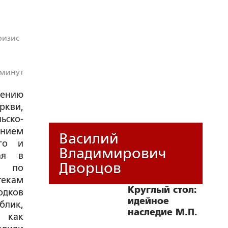
ризис
 минут
ению
ркви,
ьско-
ением
Василий
ого и
Владимирович
ая в
Дворцов
и по
текам
Круглый стол:
дков
идейное
лик,
наследие М.П.
, как
Лобанова