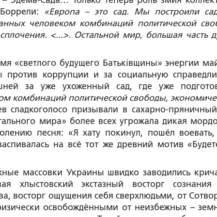
 – Эдема-Сада… Только теперь роль змия коллек
 Боррели:
«Европа – это сад. Мы построили сад
зданных человеком комбинаций политической сво
плочения. <...>. Остальной мир, большая часть д
мя «светлого будущего Батьківщины» энергии ма
ы против коррупции и за социальную справедли
шней за уже ухоженный сад, где уже подгото
ком комбинаций политической свободы, экономиче
ев сладкоголосо призывали в сахарно-пряничный
тального мира» более всех угрожала дикая мордо
олению песня: «Я хату покинул, пошёл воевать,
заспивалась на всё тот же древний мотив «Будет
жные массовки Украины швидко заводились крич
вая хлыстовский экстазный восторг сознания
а, восторг ощущения себя сверхлюдьми, от Сотво
афизически освобождёнными от неизбежных – зем