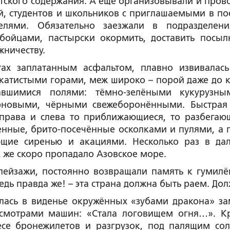
етского содержания. А ещё организовывали и пров
й, студентов и школьников с приглашаемыми в по
телями. Обязательно заезжали в подразделен
ойцами, пастырски окормить, доставить посыл
жничеству.
тах заплатанным асфальтом, плавно извивалас
тистыми горами, меж широко – порой даже до к
авшимися полями: тёмно-зелёными кукурузн
рновыми, чёрными свежеборонёнными. Быстрая
права и слева то приближающиеся, то разбегаю
енные, брито-посечённые осколками и пулями, а г
щие сиренью и акациями. Несколько раз в да
к же скоро пропадало Азовское море.
ейзажи, постоянно возвращали память к гумилё
едь правда же! – эта страна должна быть раем. Дол
лась в виденье окружённых «зубами дракона» за
осмотрами машин: «Стала логовищем огня…». К
се бронежилетов и разгрузок, под палящим со