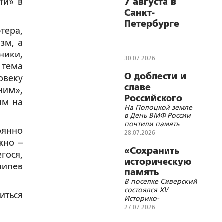
ти» в
7 августа в
Санкт-
Петербурге
тера,
состоится
зм, а
открытие
ники,
выставки «Имя
30.07.2026
 тема
героя.
О доблести и
овеку
Потерянные
славе
судьбы
ним»,
Российского
победителей»
им на
На Полоцкой земле
военно-
в День ВМФ России
морского
почтили память
оянно
флота
вице-адмирала
28.07.2026
Иллариона
жно –
Повалишина
«Сохранить
гося,
историческую
шипев
память
В поселке Сиверский
народа»
состоялся XV
иться
Историко-
патриотический
27.07.2026
слет, посвященный