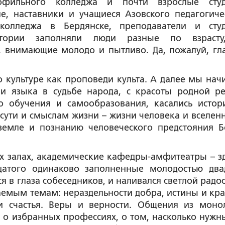
фильного колледжа и почти взрослые студ
е, наставники и учащиеся Азовского педагогиче
колледжа в Бердянске, преподаватели и сту
дитории заполняли люди разные по взраст
, внимающие молодо и пытливо. Да, пожалуй, гл
 культуре как проповеди культа. А далее мы нач
и языка в судьбе народа, с красоты родной ре
о обучения и самообразования, касались истор
 сути и смыслам жизни – жизни человека и вселенн
земле и познанию человеческого предстояния Б
ых залах, академические кафедры-амфитеатры – з
цатого одинаково заполненные молодостью два
я в глаза собеседников, и наливался светлой радос
емым темам: нераздельности добра, истины и кра
 и счастья. Веры и верности. Общения из моно
 о избранных профессиях, о том, насколько нужн