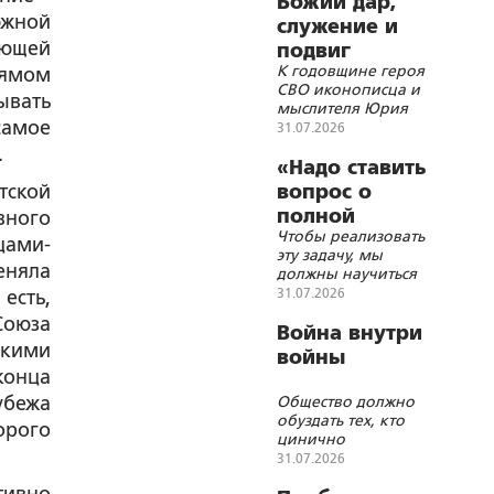
Божий дар,
южной
служение и
ающей
подвиг
К годовщине героя
рямом
СВО иконописца и
ывать
мыслителя Юрия
самое
Земцова
31.07.2026
.
«Надо ставить
тской
вопрос о
полной
вного
Чтобы реализовать
блокаде
цами-
эту задачу, мы
Украины»
еняла
должны научиться
бить дронами по
31.07.2026
есть,
подвижным целям
Союза
на большом
Война внутри
скими
расстоянии, а по
войны
стационарным
конца
целям можно
убежа
Общество должно
работать всем
обуздать тех, кто
подряд
орого
цинично
обогащается на СВО
31.07.2026
и патриотизме