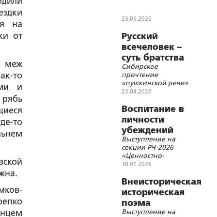
одили
ездки
23.05.2026
ия на
ки от
Русский
всечеловек –
суть братства
ь меж
Сибирское
народов
ак-то
прочтение
России
«пушкинской речи»
ыми и
Достоевского
23.04.2026
 рябь
Воспитание в
щиеся
личности
де-то
убеждений
льнем
Выступление на
единства
секции РЧ-2026
смысловой
«Ценностно-
вской
триады
смысловые
30.01.2026
Истина-Добро-
основания
жна.
формирования
Внеисторическая
Красота
личности»
мков-
историческая
репко
поэма
Выступление на
лнцем