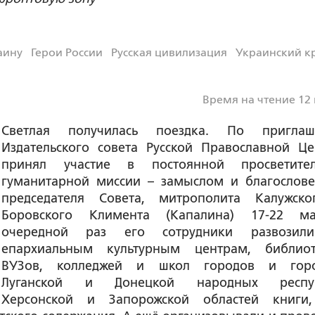
аину
Герои России
Русская цивилизация
Украинский к
Время на чтение 12
Светлая получилась поездка. По приглаш
Издательского совета Русской Православной Це
принял участие в постоянной просветител
гуманитарной миссии – замыслом и благослов
председателя Совета, митрополита Калужск
Боровского Климента (Капалина) 17-22 м
очередной раз его сотрудники развозил
епархиальным культурным центрам, библио
ВУЗов, колледжей и школ городов и горо
Луганской и Донецкой народных респуб
Херсонской и Запорожской областей книги