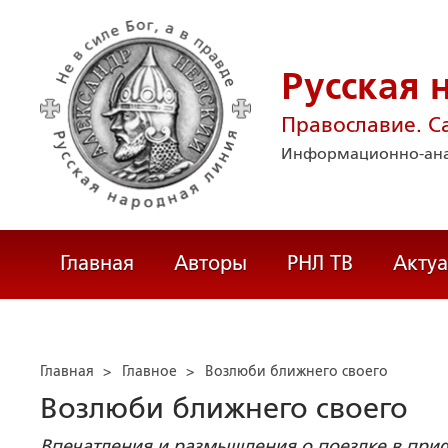
Русская 
Православие. С
Информационно-ана
Главная
Авторы
РНЛ ТВ
Акту
Главная
>
Главное
>
Возлюби ближнего своего
Возлюби ближнего своего
Впечатления и размышления о поездке в при