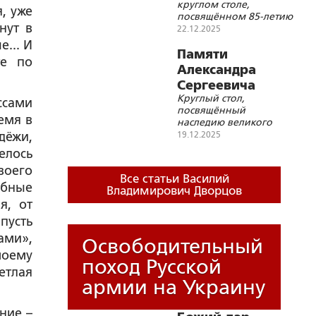
круглом столе,
, уже
посвящённом 85-летию
нут в
А.С.Панарина
22.12.2025
... И
Памяти
те по
Александра
Сергеевича
Круглый стол,
Панарина
оссами
посвящённый
емя в
наследию великого
философа
дёжи,
19.12.2025
елось
воего
Все статьи Василий
обные
Владимирович Дворцов
я, от
пусть
ами»,
Освободительный
моему
поход Русской
етлая
армии на Украину
ние –