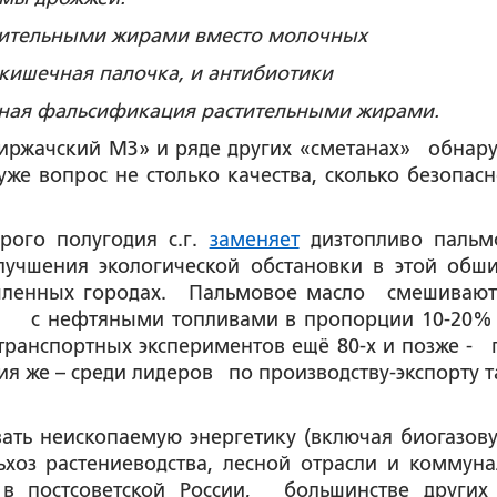
стительными жирами вместо молочных
 кишечная палочка, и антибиотики
нная фальсификация растительными жирами.
Киржачский МЗ» и ряде других «сметанах» обнар
е вопрос не столько качества, сколько безопас
ого полугодия с.г.
заменяет
дизтопливо паль
лучшения экологической обстановки в этой обш
шленных городах. Пальмовое масло смешивают
х - с нефтяными топливами в пропорции 10-20% 
-транспортных экспериментов ещё 80-х и позже - 
я же – среди лидеров по производству-экспорту т
вать неископаемую энергетику (включая биогазов
ьхоз растениеводства, лесной отрасли и коммуна
в постсоветской России, большинстве других 