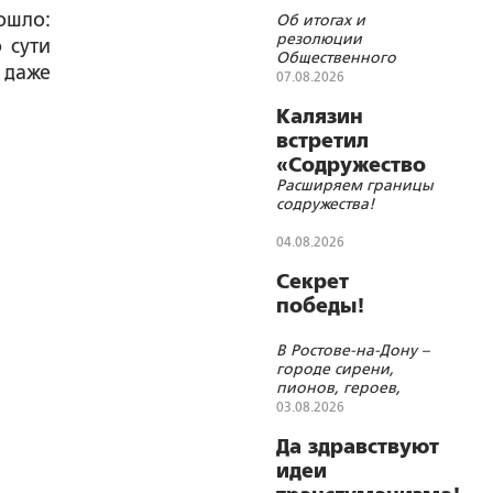
ошло:
Об итогах и
резолюции
 сути
Общественного
 даже
военно-
07.08.2026
патриотического
форума Союзного
Калязин
Государства
встретил
«Содружество
Расширяем границы
православной
содружества!
молодёжи»
04.08.2026
Секрет
победы!
В Ростове-на-Дону –
городе сирени,
пионов, героев,
молитв и красоты
03.08.2026
Да здравствуют
идеи