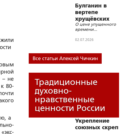
Булганин в
вертепе
хрущёвских
О цене упущенного
«новаций»
времени...
ужили
02.07.2026
ности
Все статьи Алексей Чичкин
мовым
ирной
 – не
Традиционные
к 80-
духовно-
почти
нравственные
акого
ценности России
ую, а
Укрепление
льно-
союзных скреп
«экс-