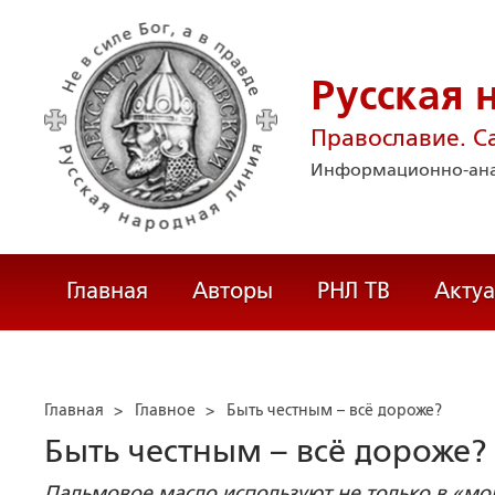
Русская 
Православие. С
Информационно-ана
Главная
Авторы
РНЛ ТВ
Акту
Главная
>
Главное
>
Быть честным – всё дороже?
Быть честным – всё дороже?
Пальмовое масло используют не только в «моло