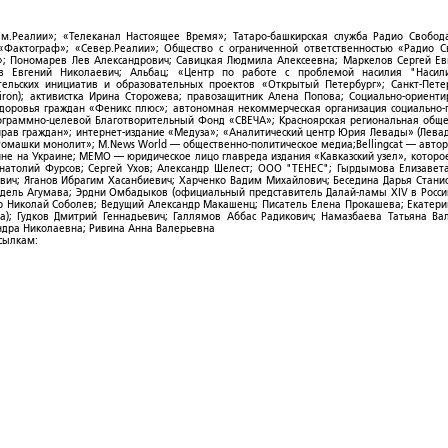
ым.Реалии»; «Телеканал Настоящее Время»; Татаро-башкирская служба Радио Свобода
; «Фактограф»; «Север.Реалии»; Общество с ограниченной ответственностью «Радио 
; Пономарев Лев Александрович; Савицкая Людмила Алексеевна; Маркелов Сергей Ев
ов Евгений Николаевич; Альбац; «Центр по работе с проблемой насилия "Насили
ельских инициатив и образовательных проектов «Открытый Петербург»; Санкт-Пете
ron); активистка Ирина Сторожева; правозащитник Алена Попова; Социально-ориент
здоровья граждан «Феникс плюс»; автономная некоммерческая организация социально
рограммно-целевой Благотворительный Фонд «СВЕЧА»; Красноярская региональная общ
ав граждан»; интернет-издание «Медуза»; «Аналитический центр Юрия Левады» (Левад
омашки монолит»; M.News World — общественно-политическое медиа;Bellingcat — авто
ойне на Украине; МЕМО — юридическое лицо главреда издания «Кавказский узел», которо
Анатолий Фурсов; Сергей Ухов; Александр Шелест; ООО "ТЕНЕС"; Гырдымова Елизавет
ович; Яганов Ибрагим Хасанбиевич; Харченко Вадим Михайлович; Беседина Дарья Стани
 Фидель Агумава; Эрдни Омбадыков (официальный представитель Далай-ламы XIV в Росси
 Николай Соболев; Ведущий Александр Макашенц; Писатель Елена Прокашева; Екатери
; Гудков Дмитрий Геннадьевич; Галлямов Аббас Радикович; Намазбаева Татьяна Ва
ндра Николаевна; Ривина Анна Валерьевна
ссылкам: