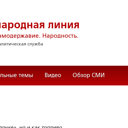
народная линия
амодержавие. Народность.
литическая служба
альные темы
Видео
Обзор СМИ
чке», но и как топливо...