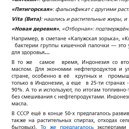
«Пятигорская»
: фальсификат с другими ра
Vita (Вита)
: нашлись и растительные жиры, и
«Новая деревня»
, «Отборная»: подтверждё
Например, в сметане «Калужская зорька», «
бактерии группы кишечной палочки — это уж
для здоровья
...
В то же самое время, Индонезия со втор
маслом. Для экономии нефтепродуктов и у
стране, особенно в её крупных и промы
только в Индонезии, а еще в 25-ти страна
90%. А то и используют, по итогам топливно
без смешивания с нефтепродуктами. Индонези
масла.
В СССР ещё в конце 50-х предлагалось разви
также на растительных спиртах, отходах сел
бытовых).
То же предлагалось
экспертами 