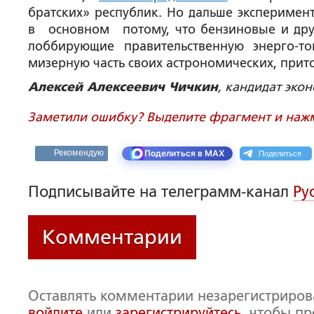
братских» республик. Но дальше эксперимен
в основном потому, что бензиновые и дру
лоббирующие правительственную энерго-то
мизерную часть своих астрономических, при
Алексей Алексеевич Чичкин
, кандидат эко
Заметили ошибку? Выделите фрагмент и нажми
Поделиться
Рекомендую
Поделиться в MAX
Подписывайте на телеграмм-канал
Ру
Комментарии
Оставлять комментарии незарегистриро
войдите
или
зарегистрируйтесь
, чтобы п