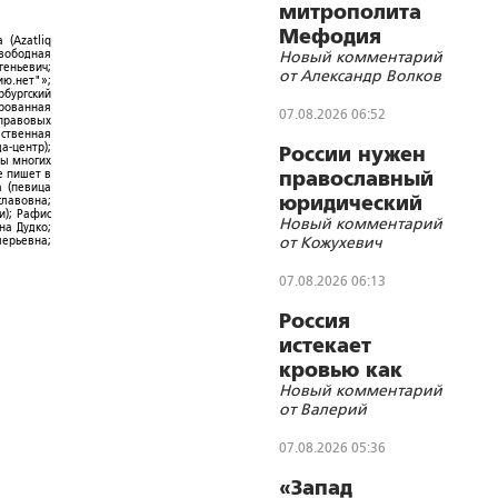
митрополита
Мефодия
 (Azatliq
Свободная
Новый комментарий
(Немцова)?
геньевич;
от Александр Волков
ю.нет"»;
рбургский
ированная
07.08.2026 06:52
-правовых
ественная
а-центр);
России нужен
ры многих
е пишет в
православный
а (певица
юридический
славовна;
и); Рафис
Новый комментарий
СОБР
на Дудко;
от Кожухевич
лерьевна;
07.08.2026 06:13
Россия
истекает
кровью как
Новый комментарий
жертвенное
от Валерий
животное?
07.08.2026 05:36
«Запад