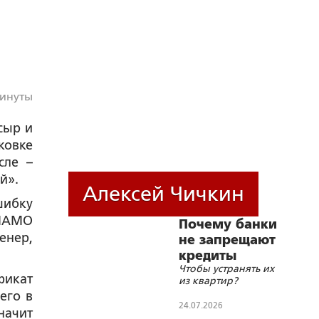
минуты
сыр и
ковке
сле –
й».
Алексей Чичкин
ибку
РИАМО
Почему банки
нер,
не запрещают
кредиты
Чтобы устранять их
пенсионерам?
фикат
из квартир?
его в
24.07.2026
начит