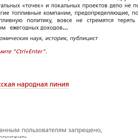
тальных «точек» и локальных проектов дело не п
гие топливные компании, предопределяющие, по
пливную политику, вовсе не стремятся терять
том ежегодных доходов
...
номических наук, историк, публицист
те "Ctrl+Enter".
сская народная линия
ванным пользователям запрещено,
родолжить