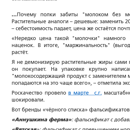
...
Почему полки забиты "молоком без мо
Растительные аналоги – дешевые: заменить 
– себестоимость падает, цена же остаётся почт
«Нередко цена такой "молочки" намног
наценок. В итоге, "маржинальность" (выго
растёт.
Я не демонизирую растительные жиры сами по
он покупает. На упаковке крупно напис
"молокосодержащий продукт с заменителем м
попадаются на это чаще всего», – отметила экс
Роскачество провело
в марте с.г.
масштабно
шокировали.
Вот бренды «чёрного списка» фальсификатов
«Аннушкина ферма»
: фальсификат с доба
«Вятская
»: фальсификат с превышением но