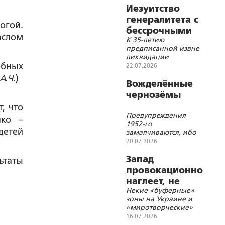
Иезуитство
генералитета с
огой.
бессрочными
аслом
К 35-летию
последствиями
предписанной извне
ликвидации
обных
Варшавского
22.07.2026
Договора
А.Ч.
)
Вожделённые
чернозёмы
, что
Предупреждения
лко –
1952-го
детей
замалчиваются, ибо
игнорируются?..
20.07.2026
Запад
ьтаты
провокационно
наглеет, не
Некие «буферные»
опасаясь за
зоны на Украине и
киевские
«миротворческие»
власти...
переговоры с
16.07.2026
Киевом – для чего?