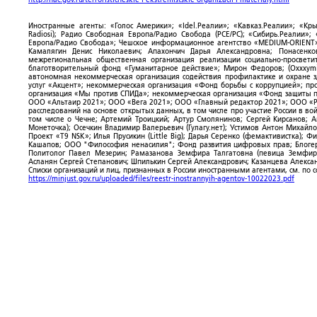
Иностранные агенты: «Голос Америки»; «Idel.Реалии»; «Кавказ.Реалии»; «Кр
Radiosi); Радио Свободная Европа/Радио Свобода (PCE/PC); «Сибирь.Реалии»
Европа/Радио Свобода»; Чешское информационное агентство «MEDIUM-ORIENT»
Камалягин Денис Николаевич; Апахончич Дарья Александровна; Понасенк
межрегиональная общественная организация реализации социально-просветит
благотворительный фонд «Гуманитарное действие»; Мирон Федоров; (Oxxxymi
автономная некоммерческая организация содействия профилактике и охране 
услуг «Акцент»; некоммерческая организация «Фонд борьбы с коррупцией»; п
организация «Мы против СПИДа»; некоммерческая организация «Фонд защиты пр
ООО «Альтаир 2021»; ООО «Вега 2021»; ООО «Главный редактор 2021»; ООО «Р
расследований на основе открытых данных, в том числе про участие России в в
том числе о Чечне; Артемий Троицкий; Артур Смолянинов; Сергей Кирсанов; 
Монеточка); Осечкин Владимир Валерьевич (Гулагу.нет); Устимов Антон Михайл
Проект «T9 NSK»; Илья Прусикин (Little Big); Дарья Серенко (фемактивистка);
Кашапов; ООО "Философия ненасилия"; Фонд развития цифровых прав; Блогер
Политолог Павел Мезерин; Рамазанова Земфира Талгатовна (певица Земфира)
Асланян Сергей Степанович; Шпилькин Сергей Александрович; Казанцева Алекса
Списки организаций и лиц, признанных в России иностранными агентами, см. по 
https://minjust.gov.ru/uploaded/files/reestr-inostrannyih-agentov-10022023.pdf