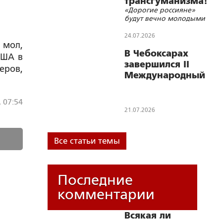
трансгуманизма!
«Дорогие россияне»
будут вечно молодыми
24.07.2026
 мол,
В Чебоксарах
США в
завершился II
еров,
Международный
поэтический
конкурс памяти
, 07:54
Махмуда
21.07.2026
Дарвиша
Все статьи темы
Последние
комментарии
Всякая ли