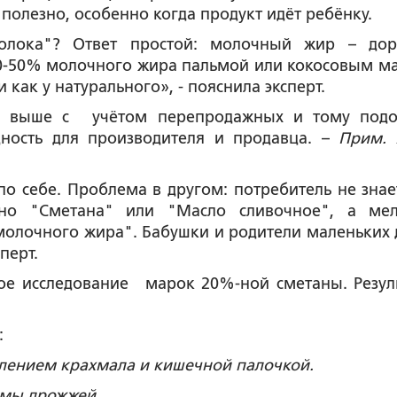
полезно, особенно когда продукт идёт ребёнку.
лока"? Ответ простой: молочный жир – дор
20-50% молочного жира пальмой или кокосовым м
и как у натурального», - пояснила эксперт.
о выше с учётом перепродажных и тому под
дность для производителя и продавца. –
Прим. 
 себе. Проблема в другом: потребитель не знает
ано "Сметана" или "Масло сливочное", а ме
олочного жира". Бабушки и родители маленьких 
перт.
е исследование марок 20%-ной сметаны. Резул
:
влением крахмала и кишечной палочкой.
рмы дрожжей.