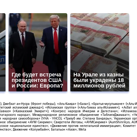
Где будет встреча
На Урале из казны
президентов США
были украдены 18
и России: Европа?
миллионов рублей
; Джебхат ан-Нусра (Фронт победы); «Аль-Каида» («База»); «Братья-мусульмане» («Аль-И
тский исламский джихад»); «Исламская группа» («Аль-Гамаа аль-Исламия»); «Асбат ал
Кавказ» («Кавказский Эмират»); «Конгресс народов Ичкерии и Дагестана»; «Исламск
-татарского народа»; Международное религиозное объединение «ТаблигиДжамаат»; «У
я народная самооборона» (УНА - УНСО); «Тризуб им. Степана Бандеры»; Украинская ор
зное объединение «АУМ Синрике»; Свидетели Иеговы; «АУМСинрике» (AumShinrikyo, AUM
усское национальное единство»; «Движение против нелегальной иммиграции»; Комитет
нство»; Движение «Колумбайн»; Батальон «Азов»; Meta