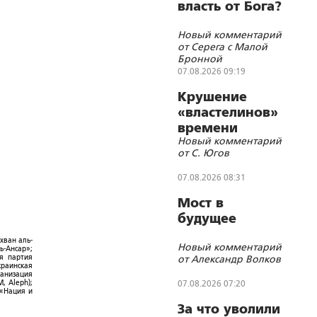
власть от Бога?
Новый комментарий
от Серега с Малой
Бронной
07.08.2026 09:19
Крушение
«властелинов»
времени
Новый комментарий
от С. Югов
07.08.2026 08:31
Мост в
будущее
хван аль-
Новый комментарий
ь-Ансар»;
ая партия
от Александр Волков
краинская
ганизация
, Aleph);
07.08.2026 07:20
 «Нация и
За что уволили