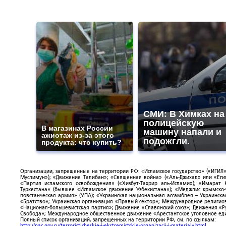
СМИ: В Химках на
полицейскую
В магазинах России
машину напали и
ажиотаж из-за этого
подожгли.
продукта: что купить?
Организации, запрещенные на территории РФ: «Исламское государство» («ИГИЛ»)
Муслимун»); «Движение Талибан»; «Священная война» («Аль-Джихад» или «Египе
«Партия исламского освобождения» («Хизбут-Тахрир аль-Ислами»); «Имарат 
Туркестана» (бывшее «Исламское движение Узбекистана»); «Меджлис крымско
повстанческая армия» (УПА); «Украинская национальная ассамблея – Украинска
«Братство»; Украинская организация «Правый сектор»; Международное религио
«Национал-большевистская партия»; Движение «Славянский союз»; Движения «Р
Свобода»; Международное общественное движение «Арестантское уголовное еди
Полный список организаций, запрещенных на территории РФ, см. по ссылкам:
http://nac.gov.ru/terroristicheskie-i-ekstremistskie-organizacii-i-materialy.html