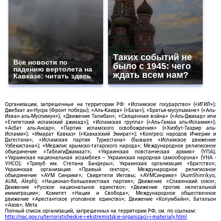
Таких событий не
Все новости по
было с 1945: чего
падению вертолета на
ждать всем нам?
Кавказе: читать здесь
Организации, запрещенные на территории РФ: «Исламское государство» («ИГИЛ»);
Джебхат ан-Нусра (Фронт победы); «Аль-Каида» («База»); «Братья-мусульмане» («Аль-
Ихван аль-Муслимун»); «Движение Талибан»; «Священная война» («Аль-Джихад» или
«Египетский исламский джихад»); «Исламская группа» («Аль-Гамаа аль-Исламия»);
«Асбат аль-Ансар»; «Партия исламского освобождения» («Хизбут-Тахрир аль-
Ислами»); «Имарат Кавказ» («Кавказский Эмират»); «Конгресс народов Ичкерии и
Дагестана»; «Исламская партия Туркестана» (бывшее «Исламское движение
Узбекистана»); «Меджлис крымско-татарского народа»; Международное религиозное
объединение «ТаблигиДжамаат»; «Украинская повстанческая армия» (УПА);
«Украинская национальная ассамблея – Украинская народная самооборона» (УНА -
УНСО); «Тризуб им. Степана Бандеры»; Украинская организация «Братство»;
Украинская организация «Правый сектор»; Международное религиозное
объединение «АУМ Синрике»; Свидетели Иеговы; «АУМСинрике» (AumShinrikyo,
AUM, Aleph); «Национал-большевистская партия»; Движение «Славянский союз»;
Движения «Русское национальное единство»; «Движение против нелегальной
иммиграции»; Комитет «Нация и Свобода»; Международное общественное
движение «Арестантское уголовное единство»; Движение «Колумбайн»; Батальон
«Азов»; Meta
Полный список организаций, запрещенных на территории РФ, см. по ссылкам:
http://nac.gov.ru/terroristicheskie-i-ekstremistskie-organizacii-i-materialy.html