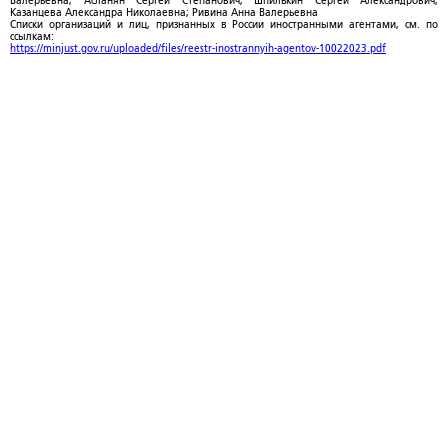
Валерьевна; Асланян Сергей Степанович; Шпилькин Сергей Александрович;
Казанцева Александра Николаевна; Ривина Анна Валерьевна
Списки организаций и лиц, признанных в России иностранными агентами, см. по
ссылкам:
https://minjust.gov.ru/uploaded/files/reestr-inostrannyih-agentov-10022023.pdf