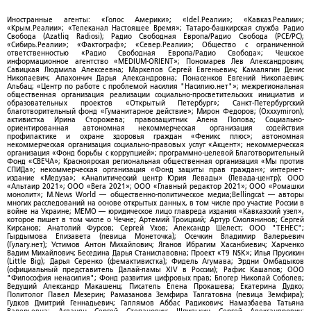
Иностранные агенты: «Голос Америки»; «Idel.Реалии»; «Кавказ.Реалии»;
«Крым.Реалии»; «Телеканал Настоящее Время»; Татаро-башкирская служба Радио
Свобода (Azatliq Radiosi); Радио Свободная Европа/Радио Свобода (PCE/PC);
«Сибирь.Реалии»; «Фактограф»; «Север.Реалии»; Общество с ограниченной
ответственностью «Радио Свободная Европа/Радио Свобода»; Чешское
информационное агентство «MEDIUM-ORIENT»; Пономарев Лев Александрович;
Савицкая Людмила Алексеевна; Маркелов Сергей Евгеньевич; Камалягин Денис
Николаевич; Апахончич Дарья Александровна; Понасенков Евгений Николаевич;
Альбац; «Центр по работе с проблемой насилия "Насилию.нет"»; межрегиональная
общественная организация реализации социально-просветительских инициатив и
образовательных проектов «Открытый Петербург»; Санкт-Петербургский
благотворительный фонд «Гуманитарное действие»; Мирон Федоров; (Oxxxymiron);
активистка Ирина Сторожева; правозащитник Алена Попова; Социально-
ориентированная автономная некоммерческая организация содействия
профилактике и охране здоровья граждан «Феникс плюс»; автономная
некоммерческая организация социально-правовых услуг «Акцент»; некоммерческая
организация «Фонд борьбы с коррупцией»; программно-целевой Благотворительный
Фонд «СВЕЧА»; Красноярская региональная общественная организация «Мы против
СПИДа»; некоммерческая организация «Фонд защиты прав граждан»; интернет-
издание «Медуза»; «Аналитический центр Юрия Левады» (Левада-центр); ООО
«Альтаир 2021»; ООО «Вега 2021»; ООО «Главный редактор 2021»; ООО «Ромашки
монолит»; M.News World — общественно-политическое медиа;Bellingcat — авторы
многих расследований на основе открытых данных, в том числе про участие России в
войне на Украине; МЕМО — юридическое лицо главреда издания «Кавказский узел»,
которое пишет в том числе о Чечне; Артемий Троицкий; Артур Смолянинов; Сергей
Кирсанов; Анатолий Фурсов; Сергей Ухов; Александр Шелест; ООО "ТЕНЕС";
Гырдымова Елизавета (певица Монеточка); Осечкин Владимир Валерьевич
(Гулагу.нет); Устимов Антон Михайлович; Яганов Ибрагим Хасанбиевич; Харченко
Вадим Михайлович; Беседина Дарья Станиславовна; Проект «T9 NSK»; Илья Прусикин
(Little Big); Дарья Серенко (фемактивистка); Фидель Агумава; Эрдни Омбадыков
(официальный представитель Далай-ламы XIV в России); Рафис Кашапов; ООО
"Философия ненасилия"; Фонд развития цифровых прав; Блогер Николай Соболев;
Ведущий Александр Макашенц; Писатель Елена Прокашева; Екатерина Дудко;
Политолог Павел Мезерин; Рамазанова Земфира Талгатовна (певица Земфира);
Гудков Дмитрий Геннадьевич; Галлямов Аббас Радикович; Намазбаева Татьяна