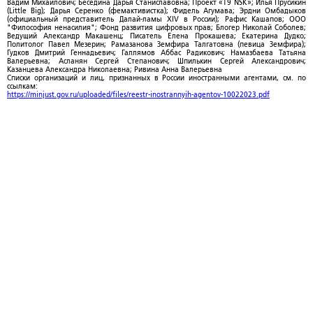
Вадим Михайлович; Беседина Дарья Станиславовна; Проект «T9 NSK»; Илья Прусикин
(Little Big); Дарья Серенко (фемактивистка); Фидель Агумава; Эрдни Омбадыков
(официальный представитель Далай-ламы XIV в России); Рафис Кашапов; ООО
"Философия ненасилия"; Фонд развития цифровых прав; Блогер Николай Соболев;
Ведущий Александр Макашенц; Писатель Елена Прокашева; Екатерина Дудко;
Политолог Павел Мезерин; Рамазанова Земфира Талгатовна (певица Земфира);
Гудков Дмитрий Геннадьевич; Галлямов Аббас Радикович; Намазбаева Татьяна
Валерьевна; Асланян Сергей Степанович; Шпилькин Сергей Александрович;
Казанцева Александра Николаевна; Ривина Анна Валерьевна
Списки организаций и лиц, признанных в России иностранными агентами, см. по
ссылкам:
https://minjust.gov.ru/uploaded/files/reestr-inostrannyih-agentov-10022023.pdf