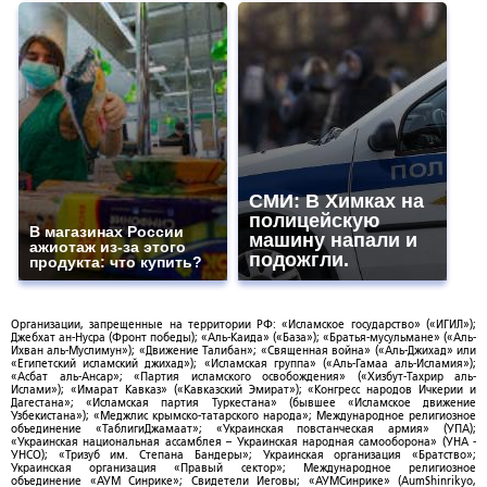
СМИ: В Химках на
полицейскую
В магазинах России
машину напали и
ажиотаж из-за этого
подожгли.
продукта: что купить?
Организации, запрещенные на территории РФ: «Исламское государство» («ИГИЛ»);
Джебхат ан-Нусра (Фронт победы); «Аль-Каида» («База»); «Братья-мусульмане» («Аль-
Ихван аль-Муслимун»); «Движение Талибан»; «Священная война» («Аль-Джихад» или
«Египетский исламский джихад»); «Исламская группа» («Аль-Гамаа аль-Исламия»);
«Асбат аль-Ансар»; «Партия исламского освобождения» («Хизбут-Тахрир аль-
Ислами»); «Имарат Кавказ» («Кавказский Эмират»); «Конгресс народов Ичкерии и
Дагестана»; «Исламская партия Туркестана» (бывшее «Исламское движение
Узбекистана»); «Меджлис крымско-татарского народа»; Международное религиозное
объединение «ТаблигиДжамаат»; «Украинская повстанческая армия» (УПА);
«Украинская национальная ассамблея – Украинская народная самооборона» (УНА -
УНСО); «Тризуб им. Степана Бандеры»; Украинская организация «Братство»;
Украинская организация «Правый сектор»; Международное религиозное
объединение «АУМ Синрике»; Свидетели Иеговы; «АУМСинрике» (AumShinrikyo,