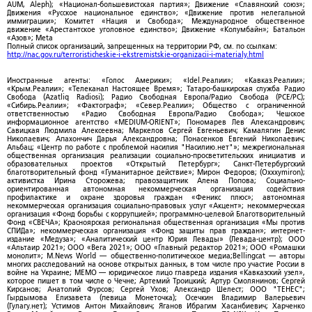
AUM, Aleph); «Национал-большевистская партия»; Движение «Славянский союз»;
Движения «Русское национальное единство»; «Движение против нелегальной
иммиграции»; Комитет «Нация и Свобода»; Международное общественное
движение «Арестантское уголовное единство»; Движение «Колумбайн»; Батальон
«Азов»; Meta
Полный список организаций, запрещенных на территории РФ, см. по ссылкам:
http://nac.gov.ru/terroristicheskie-i-ekstremistskie-organizacii-i-materialy.html
Иностранные агенты: «Голос Америки»; «Idel.Реалии»; «Кавказ.Реалии»;
«Крым.Реалии»; «Телеканал Настоящее Время»; Татаро-башкирская служба Радио
Свобода (Azatliq Radiosi); Радио Свободная Европа/Радио Свобода (PCE/PC);
«Сибирь.Реалии»; «Фактограф»; «Север.Реалии»; Общество с ограниченной
ответственностью «Радио Свободная Европа/Радио Свобода»; Чешское
информационное агентство «MEDIUM-ORIENT»; Пономарев Лев Александрович;
Савицкая Людмила Алексеевна; Маркелов Сергей Евгеньевич; Камалягин Денис
Николаевич; Апахончич Дарья Александровна; Понасенков Евгений Николаевич;
Альбац; «Центр по работе с проблемой насилия "Насилию.нет"»; межрегиональная
общественная организация реализации социально-просветительских инициатив и
образовательных проектов «Открытый Петербург»; Санкт-Петербургский
благотворительный фонд «Гуманитарное действие»; Мирон Федоров; (Oxxxymiron);
активистка Ирина Сторожева; правозащитник Алена Попова; Социально-
ориентированная автономная некоммерческая организация содействия
профилактике и охране здоровья граждан «Феникс плюс»; автономная
некоммерческая организация социально-правовых услуг «Акцент»; некоммерческая
организация «Фонд борьбы с коррупцией»; программно-целевой Благотворительный
Фонд «СВЕЧА»; Красноярская региональная общественная организация «Мы против
СПИДа»; некоммерческая организация «Фонд защиты прав граждан»; интернет-
издание «Медуза»; «Аналитический центр Юрия Левады» (Левада-центр); ООО
«Альтаир 2021»; ООО «Вега 2021»; ООО «Главный редактор 2021»; ООО «Ромашки
монолит»; M.News World — общественно-политическое медиа;Bellingcat — авторы
многих расследований на основе открытых данных, в том числе про участие России в
войне на Украине; МЕМО — юридическое лицо главреда издания «Кавказский узел»,
которое пишет в том числе о Чечне; Артемий Троицкий; Артур Смолянинов; Сергей
Кирсанов; Анатолий Фурсов; Сергей Ухов; Александр Шелест; ООО "ТЕНЕС";
Гырдымова Елизавета (певица Монеточка); Осечкин Владимир Валерьевич
(Гулагу.нет); Устимов Антон Михайлович; Яганов Ибрагим Хасанбиевич; Харченко