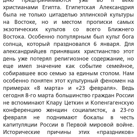
дню предпринимаются уже во II веке
христианами Египта. Египетская Александрия
была не только цитаделью эллинской культуры
на Востоке, но и местом прописки самых
экзотических культов со всего Ближнего
Востока. Особенно популярным был культ бога
солнца, который праздновался 6 января. Для
александрийцев принявших христианство этот
день уже потерял религиозное содержание, но
еще имел значение как событие семейное,
собиравшее всю семью за единым столом. Нам
особенно понятен этот культурный феномен на
примерах «8 марта» и «23 февраля». Ведь
сегодня 8-го марта большинство граждан России
не вспоминают Клару Цеткин и Копенгагенскую
конференцию женщин социалисток, а 23-го
февраля не поднимают бокалы в честь
капитуляции России в Первой мировой войне.
Исторические причины этих «праздников»