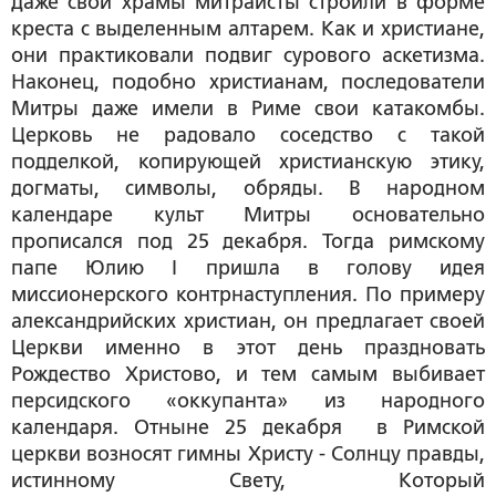
Даже свои храмы митраисты строили в форме
креста с выделенным алтарем. Как и христиане,
они практиковали подвиг сурового аскетизма.
Наконец, подобно христианам, последователи
Митры даже имели в Риме свои катакомбы.
Церковь не радовало соседство с такой
подделкой, копирующей христианскую этику,
догматы, символы, обряды. В народном
календаре культ Митры основательно
прописался под 25 декабря. Тогда римскому
папе Юлию I пришла в голову идея
миссионерского контрнаступления. По примеру
александрийских христиан, он предлагает своей
Церкви именно в этот день праздновать
Рождество Христово, и тем самым выбивает
персидского «оккупанта» из народного
календаря. Отныне 25 декабря в Римской
церкви возносят гимны Христу - Солнцу правды,
истинному Свету, Который