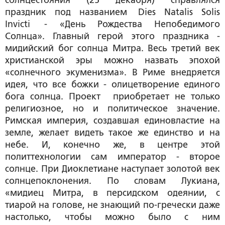
солнцестояния (25 декабря) справлялся
праздник под названием Dies Natalis Solis
Invicti - «День Рождества Непобедимого
Солнца». Главный герой этого праздника -
мидийский бог солнца Митра. Весь третий век
христианской эры можно назвать эпохой
«солнечного экуменизма». В Риме внедряется
идея, что все божки - олицетворение единого
бога солнца. Проект приобретает не только
религиозное, но и политическое значение.
Римская империя, создавшая единовластие на
земле, желает видеть такое же единство и на
небе. И, конечно же, в центре этой
политтехнологии сам император - второе
солнце. При Диоклетиане наступает золотой век
солнцепоклонения. По словам Лукиана,
«мидиец Митра, в персидском одеянии, с
тиарой на голове, не знающий по-гречески даже
настолько, чтобы можно было с ним