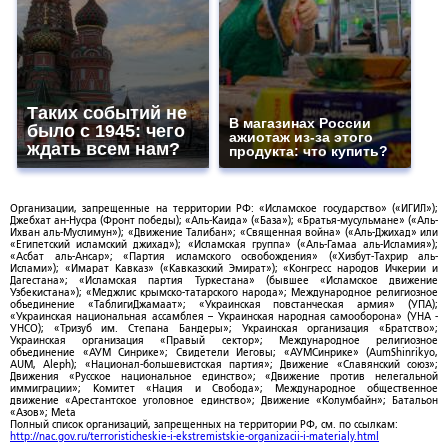
Таких событий не
В магазинах России
было с 1945: чего
ажиотаж из-за этого
ждать всем нам?
продукта: что купить?
Организации, запрещенные на территории РФ: «Исламское государство» («ИГИЛ»);
Джебхат ан-Нусра (Фронт победы); «Аль-Каида» («База»); «Братья-мусульмане» («Аль-
Ихван аль-Муслимун»); «Движение Талибан»; «Священная война» («Аль-Джихад» или
«Египетский исламский джихад»); «Исламская группа» («Аль-Гамаа аль-Исламия»);
«Асбат аль-Ансар»; «Партия исламского освобождения» («Хизбут-Тахрир аль-
Ислами»); «Имарат Кавказ» («Кавказский Эмират»); «Конгресс народов Ичкерии и
Дагестана»; «Исламская партия Туркестана» (бывшее «Исламское движение
Узбекистана»); «Меджлис крымско-татарского народа»; Международное религиозное
объединение «ТаблигиДжамаат»; «Украинская повстанческая армия» (УПА);
«Украинская национальная ассамблея – Украинская народная самооборона» (УНА -
УНСО); «Тризуб им. Степана Бандеры»; Украинская организация «Братство»;
Украинская организация «Правый сектор»; Международное религиозное
объединение «АУМ Синрике»; Свидетели Иеговы; «АУМСинрике» (AumShinrikyo,
AUM, Aleph); «Национал-большевистская партия»; Движение «Славянский союз»;
Движения «Русское национальное единство»; «Движение против нелегальной
иммиграции»; Комитет «Нация и Свобода»; Международное общественное
движение «Арестантское уголовное единство»; Движение «Колумбайн»; Батальон
«Азов»; Meta
Полный список организаций, запрещенных на территории РФ, см. по ссылкам:
http://nac.gov.ru/terroristicheskie-i-ekstremistskie-organizacii-i-materialy.html