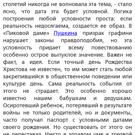
столетий никогда не волновала эта тема, - стало
ясно, что дата эта будет условной. Логика
построения любой условности проста: если
реальность недосягаема, создается ее образ. В
«Пиковой даме»
Пушкина
призрак графини
нарушает законы правдоподобия, но эта
условность придает всему повествованию
особенно острое выпуклое значение. Важен не
факт, а идея. Если точный день Рождества
Христова не известен, то им может стать любой
закрепившийся в общественном поведении или
культуре день. Сама реальность события от
этого не страдает. Это особенно хорошо
известно нашим бабушкам и дедушкам.
Осиротевший ребенок, потерявший в результате
войны не только родителей, но и документы,
часто получал паспорт с условными датами
своего рождения. Но существовать от этого он
не переставал. Никто в здравом уме и трезвой