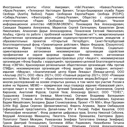
Иностранные агенты: «Голос Америки»; «Idel.Реалии»; «Кавказ.Реалии»;
«Крым.Реалии»; «Телеканал Настоящее Время»; Татаро-башкирская служба Радио
Свобода (Azatliq Radiosi); Радио Свободная Европа/Радио Свобода (PCE/PC);
«Сибирь.Реалии»; «Фактограф»; «Север.Реалии»; Общество с ограниченной
ответственностью «Радио Свободная Европа/Радио Свобода»; Чешское
информационное агентство «MEDIUM-ORIENT»; Пономарев Лев Александрович;
Савицкая Людмила Алексеевна; Маркелов Сергей Евгеньевич; Камалягин Денис
Николаевич; Апахончич Дарья Александровна; Понасенков Евгений Николаевич;
Альбац; «Центр по работе с проблемой насилия "Насилию.нет"»; межрегиональная
общественная организация реализации социально-просветительских инициатив и
образовательных проектов «Открытый Петербург»; Санкт-Петербургский
благотворительный фонд «Гуманитарное действие»; Мирон Федоров; (Oxxxymiron);
активистка Ирина Сторожева; правозащитник Алена Попова; Социально-
ориентированная автономная некоммерческая организация содействия
профилактике и охране здоровья граждан «Феникс плюс»; автономная
некоммерческая организация социально-правовых услуг «Акцент»; некоммерческая
организация «Фонд борьбы с коррупцией»; программно-целевой Благотворительный
Фонд «СВЕЧА»; Красноярская региональная общественная организация «Мы против
СПИДа»; некоммерческая организация «Фонд защиты прав граждан»; интернет-
издание «Медуза»; «Аналитический центр Юрия Левады» (Левада-центр); ООО
«Альтаир 2021»; ООО «Вега 2021»; ООО «Главный редактор 2021»; ООО «Ромашки
монолит»; M.News World — общественно-политическое медиа;Bellingcat — авторы
многих расследований на основе открытых данных, в том числе про участие России в
войне на Украине; МЕМО — юридическое лицо главреда издания «Кавказский узел»,
которое пишет в том числе о Чечне; Артемий Троицкий; Артур Смолянинов; Сергей
Кирсанов; Анатолий Фурсов; Сергей Ухов; Александр Шелест; ООО "ТЕНЕС";
Гырдымова Елизавета (певица Монеточка); Осечкин Владимир Валерьевич
(Гулагу.нет); Устимов Антон Михайлович; Яганов Ибрагим Хасанбиевич; Харченко
Вадим Михайлович; Беседина Дарья Станиславовна; Проект «T9 NSK»; Илья Прусикин
(Little Big); Дарья Серенко (фемактивистка); Фидель Агумава; Эрдни Омбадыков
(официальный представитель Далай-ламы XIV в России); Рафис Кашапов; ООО
"Философия ненасилия"; Фонд развития цифровых прав; Блогер Николай Соболев;
Ведущий Александр Макашенц; Писатель Елена Прокашева; Екатерина Дудко;
Политолог Павел Мезерин; Рамазанова Земфира Талгатовна (певица Земфира);
Гудков Дмитрий Геннадьевич; Галлямов Аббас Радикович; Намазбаева Татьяна
Валерьевна; Асланян Сергей Степанович; Шпилькин Сергей Александрович;