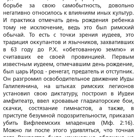
борьбе за свою самобытность, довольно
негативно относилось к влияниям иных культур.
И практика отмечать день рождения ребенка
тому не исключение, ведь это был римский
обычай. То есть с точки зрения иудеев, это
традиция оккупантов и язычников, захвативших
в 63 году до Р.Х. «обетованную землю» и
считавших ее своей провинцией. Первым
известным иудеем, отмечавшим день рождение,
был царь Ирод - ренегат, предатель и отступник.
Он разгромил освободительное движение Иуды
Галилеянина, на штыках римских легионов
установил свою диктатуру, построил в Иудеи
амфитеатр, ввел кровавые гладиаторские бои,
скачки, состязание гимнастов, а также, в
приступе безумной подозрительности, приказал
убить Вифлеемских младенцев (Мф. 2:16).
Можно ли после этого удивляться, что точная