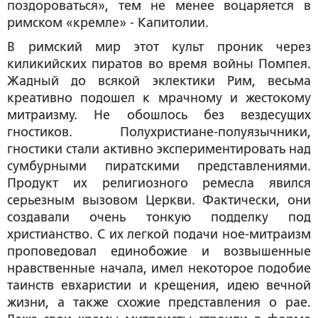
поздороваться», тем не менее воцаряется в
римском «кремле» - Капитолии.
В римский мир этот культ проник через
киликийских пиратов во время войны Помпея.
Жадный до всякой эклектики Рим, весьма
креативно подошел к мрачному и жестокому
митраизму. Не обошлось без вездесущих
гностиков. Полухристиане-полуязычники,
гностики стали активно экспериментировать над
сумбурными пиратскими представлениями.
Продукт их религиозного ремесла явился
серьезным вызовом Церкви. Фактически, они
создавали очень тонкую подделку под
христианство. С их легкой подачи ное-митраизм
проповедовал единобожие и возвышенные
нравственные начала, имел некоторое подобие
таинств евхаристии и крещения, идею вечной
жизни, а также схожие представления о рае.