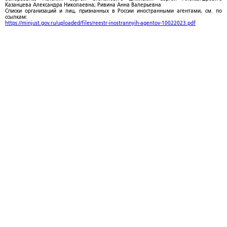
Казанцева Александра Николаевна; Ривина Анна Валерьевна
Списки организаций и лиц, признанных в России иностранными агентами, см. по
ссылкам:
https://minjust.gov.ru/uploaded/files/reestr-inostrannyih-agentov-10022023.pdf