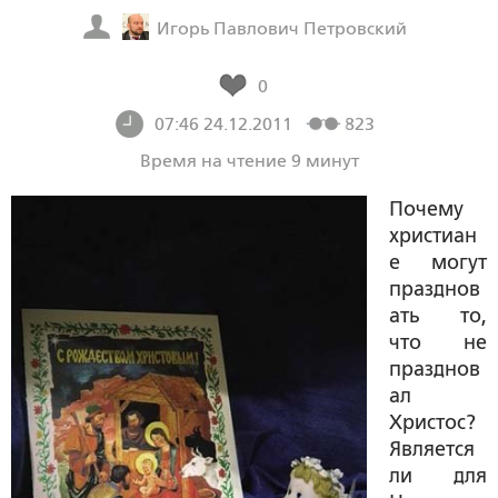
Игорь Павлович Петровский
0
07:46 24.12.2011
823
Время на чтение 9 минут
Почему
христиан
е могут
празднов
ать то,
что не
празднов
ал
Христос?
Является
ли для