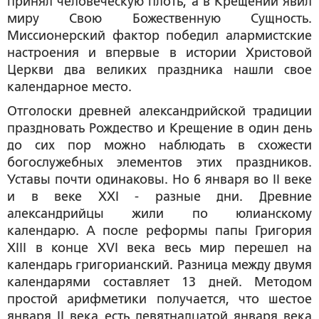
принял человеческую плоть, а в Крещении явил
миру Свою Божественную Сущность.
Миссионерский фактор победил алармистские
настроения и впервые в истории Христовой
Церкви два великих праздника нашли свое
календарное место.
Отголоски древней александрийской традиции
праздновать Рождество и Крещение в один день
до сих пор можно наблюдать в схожести
богослужебных элементов этих праздников.
Уставы почти одинаковы. Но 6 января во II веке
и в веке XXI - разные дни. Древние
александрийцы жили по юлианскому
календарю. А после реформы папы Григория
XIII в конце XVI века весь мир перешел на
календарь григорианский. Разница между двумя
календарями составляет 13 дней. Методом
простой арифметики получается, что шестое
января II века есть девятнадцатой января века