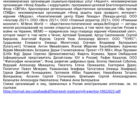
некоммерческая организация социально-правовых услуг «Акцент»; некоммерческая
организация «Фонд борьбы с коррупцией»; программно-целевой Благотворительный
Фонд «СВЕЧА»; Красноярская региональная общественная организация «Мы против
СПИДа»; некоммерческая организация «Фонд защиты прав граждан»; интернет-
издание «Медуза»; «Аналитический центр Юрия Левады» (Левада-центр); ООО
«Альтаир 2021»; ООО «Вега 2021»; ООО «Главный редактор 2021»; ООО «Ромашки
монолит»; M.News World — общественно-политическое медиа;Bellingcat — авторы
многих расследований на основе открытых данных, в том числе про участие России в
войне на Украине; МЕМО — юридическое лицо главреда издания «Кавказский узел»,
которое пишет в том числе о Чечне; Артемий Троицкий; Артур Смолянинов; Сергей
Кирсанов; Анатолий Фурсов; Сергей Ухов; Александр Шелест; ООО "ТЕНЕС";
Гырдымова Елизавета (певица Монеточка); Осечкин Владимир Валерьевич
(Гулагу.нет); Устимов Антон Михайлович; Яганов Ибрагим Хасанбиевич; Харченко
Вадим Михайлович; Беседина Дарья Станиславовна; Проект «T9 NSK»; Илья Прусикин
(Little Big); Дарья Серенко (фемактивистка); Фидель Агумава; Эрдни Омбадыков
(официальный представитель Далай-ламы XIV в России); Рафис Кашапов; ООО
"Философия ненасилия"; Фонд развития цифровых прав; Блогер Николай Соболев;
Ведущий Александр Макашенц; Писатель Елена Прокашева; Екатерина Дудко;
Политолог Павел Мезерин; Рамазанова Земфира Талгатовна (певица Земфира);
Гудков Дмитрий Геннадьевич; Галлямов Аббас Радикович; Намазбаева Татьяна
Валерьевна; Асланян Сергей Степанович; Шпилькин Сергей Александрович;
Казанцева Александра Николаевна; Ривина Анна Валерьевна
Списки организаций и лиц, признанных в России иностранными агентами, см. по
ссылкам:
https://minjust.gov.ru/uploaded/files/reestr-inostrannyih-agentov-10022023.pdf