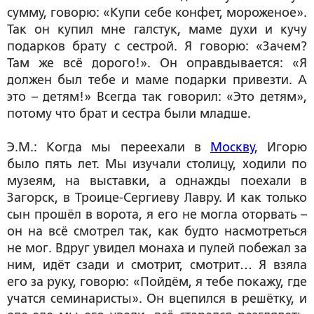
сумму, говорю: «Купи себе конфет, мороженое».
Так он купил мне галстук, маме духи и кучу
подарков брату с сестрой. Я говорю: «Зачем?
Там же всё дорого!». Он оправдывается: «Я
должен был тебе и маме подарки привезти. А
это – детям!» Всегда так говорил: «Это детям»,
потому что брат и сестра были младше.
Э.М.: Когда мы переехали в
Москву
, Игорю
было пять лет. Мы изучали столицу, ходили по
музеям, на выставки, а однажды поехали в
Загорск, в Троице-Сергиеву Лавру. И как только
сын прошёл в ворота, я его не могла оторвать –
он на всё смотрел так, как будто насмотреться
не мог. Вдруг увидел монаха и пулей побежал за
ним, идёт сзади и смотрит, смотрит… Я взяла
его за руку, говорю: «Пойдём, я тебе покажу, где
учатся семинаристы». Он вцепился в решётку, и