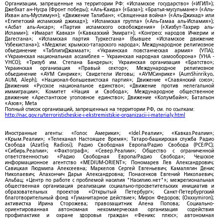
Организации, запрещенные на территории РФ: «Исламское государство» («ИГИЛ»);
Джебхат ан-Нусра (Фронт победы); «Аль-Каида» («База»); «Братья-мусульмане» («Аль-
Ихван аль-Муслимун»); «Движение Талибан»; «Священная война» («Аль-Джихад» или
«Египетский исламский джихад»); «Исламская группа» («Аль-Гамаа аль-Исламия»);
«Асбат аль-Ансар»; «Партия исламского освобождения» («Хизбут-Тахрир аль-
Ислами»); «Имарат Кавказ» («Кавказский Эмират»); «Конгресс народов Ичкерии и
Дагестана»; «Исламская партия Туркестана» (бывшее «Исламское движение
Узбекистана»); «Меджлис крымско-татарского народа»; Международное религиозное
объединение «ТаблигиДжамаат»; «Украинская повстанческая армия» (УПА);
«Украинская национальная ассамблея – Украинская народная самооборона» (УНА -
УНСО); «Тризуб им. Степана Бандеры»; Украинская организация «Братство»;
Украинская организация «Правый сектор»; Международное религиозное
объединение «АУМ Синрике»; Свидетели Иеговы; «АУМСинрике» (AumShinrikyo,
AUM, Aleph); «Национал-большевистская партия»; Движение «Славянский союз»;
Движения «Русское национальное единство»; «Движение против нелегальной
иммиграции»; Комитет «Нация и Свобода»; Международное общественное
движение «Арестантское уголовное единство»; Движение «Колумбайн»; Батальон
«Азов»; Meta
Полный список организаций, запрещенных на территории РФ, см. по ссылкам:
http://nac.gov.ru/terroristicheskie-i-ekstremistskie-organizacii-i-materialy.html
Иностранные агенты: «Голос Америки»; «Idel.Реалии»; «Кавказ.Реалии»;
«Крым.Реалии»; «Телеканал Настоящее Время»; Татаро-башкирская служба Радио
Свобода (Azatliq Radiosi); Радио Свободная Европа/Радио Свобода (PCE/PC);
«Сибирь.Реалии»; «Фактограф»; «Север.Реалии»; Общество с ограниченной
ответственностью «Радио Свободная Европа/Радио Свобода»; Чешское
информационное агентство «MEDIUM-ORIENT»; Пономарев Лев Александрович;
Савицкая Людмила Алексеевна; Маркелов Сергей Евгеньевич; Камалягин Денис
Николаевич; Апахончич Дарья Александровна; Понасенков Евгений Николаевич;
Альбац; «Центр по работе с проблемой насилия "Насилию.нет"»; межрегиональная
общественная организация реализации социально-просветительских инициатив и
образовательных проектов «Открытый Петербург»; Санкт-Петербургский
благотворительный фонд «Гуманитарное действие»; Мирон Федоров; (Oxxxymiron);
активистка Ирина Сторожева; правозащитник Алена Попова; Социально-
ориентированная автономная некоммерческая организация содействия
профилактике и охране здоровья граждан «Феникс плюс»; автономная