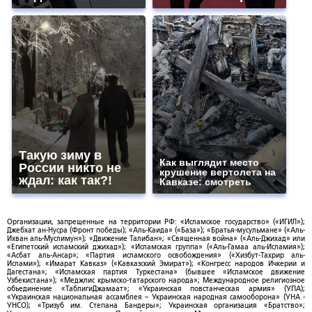
Такую зиму в
Как выглядит место
России никто не
крушение вертолета на
ждал: как так?!
Кавказе: смотреть
Организации, запрещенные на территории РФ: «Исламское государство» («ИГИЛ»);
Джебхат ан-Нусра (Фронт победы); «Аль-Каида» («База»); «Братья-мусульмане» («Аль-
Ихван аль-Муслимун»); «Движение Талибан»; «Священная война» («Аль-Джихад» или
«Египетский исламский джихад»); «Исламская группа» («Аль-Гамаа аль-Исламия»);
«Асбат аль-Ансар»; «Партия исламского освобождения» («Хизбут-Тахрир аль-
Ислами»); «Имарат Кавказ» («Кавказский Эмират»); «Конгресс народов Ичкерии и
Дагестана»; «Исламская партия Туркестана» (бывшее «Исламское движение
Узбекистана»); «Меджлис крымско-татарского народа»; Международное религиозное
объединение «ТаблигиДжамаат»; «Украинская повстанческая армия» (УПА);
«Украинская национальная ассамблея – Украинская народная самооборона» (УНА -
УНСО); «Тризуб им. Степана Бандеры»; Украинская организация «Братство»;