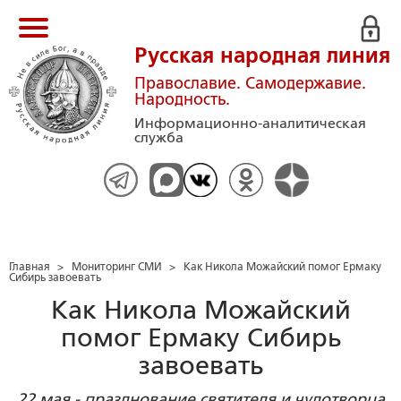
Русская народная линия
Православие. Самодержавие.
Народность.
Информационно-аналитическая
служба
Главная
>
Мониторинг СМИ
>
Как Никола Можайский помог Ермаку
Сибирь завоевать
Как Никола Можайский
помог Ермаку Сибирь
завоевать
22 мая - празднование святителя и чудотворца