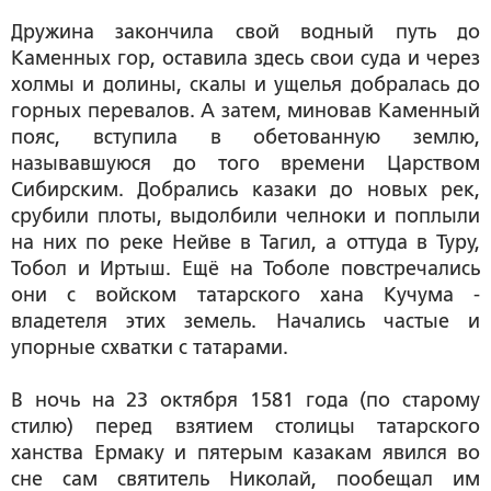
Дружина закончила свой водный путь до
Каменных гор, оставила здесь свои суда и через
холмы и долины, скалы и ущелья добралась до
горных перевалов. А затем, миновав Каменный
пояс, вступила в обетованную землю,
называвшуюся до того времени Царством
Сибирским. Добрались казаки до новых рек,
срубили плоты, выдолбили челноки и поплыли
на них по реке Нейве в Тагил, а оттуда в Туру,
Тобол и Иртыш. Ещё на Тоболе повстречались
они с войском татарского хана Кучума -
владетеля этих земель. Начались частые и
упорные схватки с татарами.
В ночь на 23 октября 1581 года (по старому
стилю) перед взятием столицы татарского
ханства Ермаку и пятерым казакам явился во
сне сам святитель Николай, пообещал им