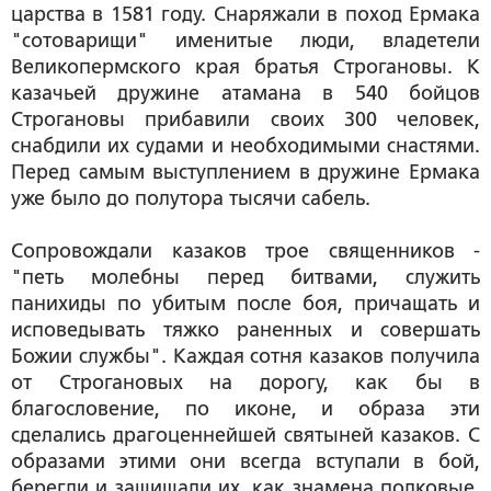
царства в 1581 году. Снаряжали в поход Ермака
"сотоварищи" именитые люди, владетели
Великопермского края братья Строгановы. К
казачьей дружине атамана в 540 бойцов
Строгановы прибавили своих 300 человек,
снабдили их судами и необходимыми снастями.
Перед самым выступлением в дружине Ермака
уже было до полутора тысячи сабель.
Сопровождали казаков трое священников -
"петь молебны перед битвами, служить
панихиды по убитым после боя, причащать и
исповедывать тяжко раненных и совершать
Божии службы". Каждая сотня казаков получила
от Строгановых на дорогу, как бы в
благословение, по иконе, и образа эти
сделались драгоценнейшей святыней казаков. С
образами этими они всегда вступали в бой,
берегли и защищали их, как знамена полковые.