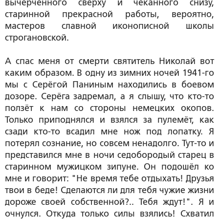
вычерченного сверху и чеканного снизу,
старинной прекрасной работы, вероятно,
мастеров славной иконописной школы
строгановской.
А спас меня от смерти святитель Николай вот
каким образом. В одну из зимних ночей 1941-го
мы с Серёгой Паниным находились в боевом
дозоре. Серёга задремал, а я слышу, что кто-то
ползёт к нам со стороны немецких окопов.
Только приподнялся и взялся за пулемёт, как
сзади кто-то всадил мне нож под лопатку. Я
потерял сознание, но совсем ненадолго. Тут-то и
представился мне в ночи седобородый старец в
старинном мужицком зипуне. Он подошёл ко
мне и говорит: "Не время тебе отдыхать! Друзья
твои в беде! Сделаются ли для тебя чужие жизни
дороже своей собственной?.. Тебя ждут!". Я и
очнулся. Откуда только силы взялись! Схватил