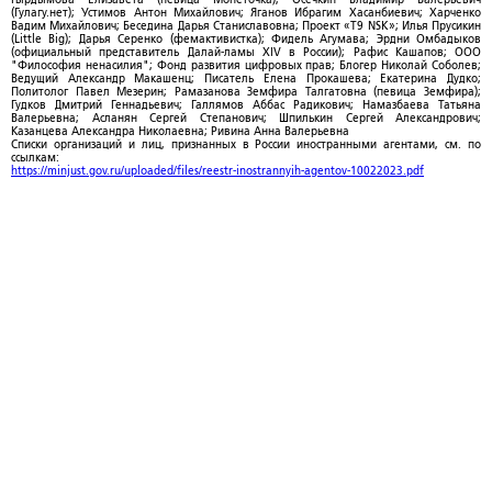
(Гулагу.нет); Устимов Антон Михайлович; Яганов Ибрагим Хасанбиевич; Харченко
Вадим Михайлович; Беседина Дарья Станиславовна; Проект «T9 NSK»; Илья Прусикин
(Little Big); Дарья Серенко (фемактивистка); Фидель Агумава; Эрдни Омбадыков
(официальный представитель Далай-ламы XIV в России); Рафис Кашапов; ООО
"Философия ненасилия"; Фонд развития цифровых прав; Блогер Николай Соболев;
Ведущий Александр Макашенц; Писатель Елена Прокашева; Екатерина Дудко;
Политолог Павел Мезерин; Рамазанова Земфира Талгатовна (певица Земфира);
Гудков Дмитрий Геннадьевич; Галлямов Аббас Радикович; Намазбаева Татьяна
Валерьевна; Асланян Сергей Степанович; Шпилькин Сергей Александрович;
Казанцева Александра Николаевна; Ривина Анна Валерьевна
Списки организаций и лиц, признанных в России иностранными агентами, см. по
ссылкам:
https://minjust.gov.ru/uploaded/files/reestr-inostrannyih-agentov-10022023.pdf