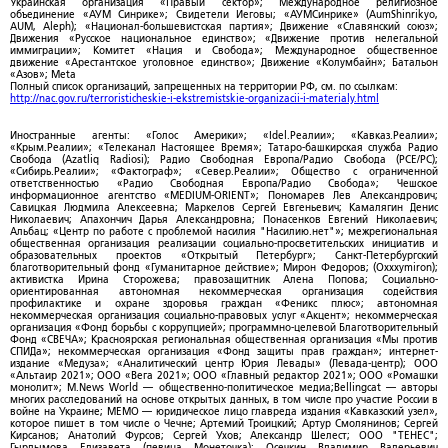
Украинская организация «Правый сектор»; Международное религиозное
объединение «АУМ Синрике»; Свидетели Иеговы; «АУМСинрике» (AumShinrikyo,
AUM, Aleph); «Национал-большевистская партия»; Движение «Славянский союз»;
Движения «Русское национальное единство»; «Движение против нелегальной
иммиграции»; Комитет «Нация и Свобода»; Международное общественное
движение «Арестантское уголовное единство»; Движение «Колумбайн»; Батальон
«Азов»; Meta
Полный список организаций, запрещенных на территории РФ, см. по ссылкам:
http://nac.gov.ru/terroristicheskie-i-ekstremistskie-organizacii-i-materialy.html
Иностранные агенты: «Голос Америки»; «Idel.Реалии»; «Кавказ.Реалии»;
«Крым.Реалии»; «Телеканал Настоящее Время»; Татаро-башкирская служба Радио
Свобода (Azatliq Radiosi); Радио Свободная Европа/Радио Свобода (PCE/PC);
«Сибирь.Реалии»; «Фактограф»; «Север.Реалии»; Общество с ограниченной
ответственностью «Радио Свободная Европа/Радио Свобода»; Чешское
информационное агентство «MEDIUM-ORIENT»; Пономарев Лев Александрович;
Савицкая Людмила Алексеевна; Маркелов Сергей Евгеньевич; Камалягин Денис
Николаевич; Апахончич Дарья Александровна; Понасенков Евгений Николаевич;
Альбац; «Центр по работе с проблемой насилия "Насилию.нет"»; межрегиональная
общественная организация реализации социально-просветительских инициатив и
образовательных проектов «Открытый Петербург»; Санкт-Петербургский
благотворительный фонд «Гуманитарное действие»; Мирон Федоров; (Oxxxymiron);
активистка Ирина Сторожева; правозащитник Алена Попова; Социально-
ориентированная автономная некоммерческая организация содействия
профилактике и охране здоровья граждан «Феникс плюс»; автономная
некоммерческая организация социально-правовых услуг «Акцент»; некоммерческая
организация «Фонд борьбы с коррупцией»; программно-целевой Благотворительный
Фонд «СВЕЧА»; Красноярская региональная общественная организация «Мы против
СПИДа»; некоммерческая организация «Фонд защиты прав граждан»; интернет-
издание «Медуза»; «Аналитический центр Юрия Левады» (Левада-центр); ООО
«Альтаир 2021»; ООО «Вега 2021»; ООО «Главный редактор 2021»; ООО «Ромашки
монолит»; M.News World — общественно-политическое медиа;Bellingcat — авторы
многих расследований на основе открытых данных, в том числе про участие России в
войне на Украине; МЕМО — юридическое лицо главреда издания «Кавказский узел»,
которое пишет в том числе о Чечне; Артемий Троицкий; Артур Смолянинов; Сергей
Кирсанов; Анатолий Фурсов; Сергей Ухов; Александр Шелест; ООО "ТЕНЕС";
Гырдымова Елизавета (певица Монеточка); Осечкин Владимир Валерьевич