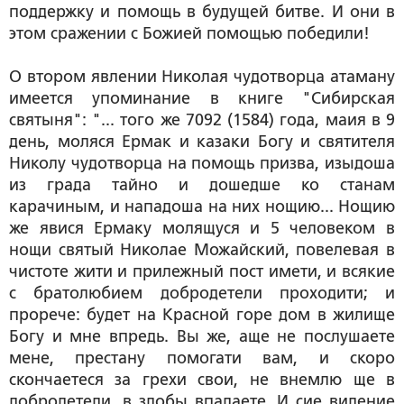
поддержку и помощь в будущей битве. И они в
этом сражении с Божией помощью победили!
О втором явлении Николая чудотворца атаману
имеется упоминание в книге "Сибирская
святыня": "... того же 7092 (1584) года, маия в 9
день, моляся Ермак и казаки Богу и святителя
Николу чудотворца на помощь призва, изыдоша
из града тайно и дошедше ко станам
карачиным, и нападоша на них нощию... Нощию
же явися Ермаку молящуся и 5 человеком в
нощи святый Николае Можайский, повелевая в
чистоте жити и прилежный пост имети, и всякие
с братолюбием добродетели проходити; и
прорече: будет на Красной горе дом в жилище
Богу и мне впредь. Вы же, аще не послушаете
мене, престану помогати вам, и скоро
скончаетеся за грехи свои, не внемлю ще в
добродетели, в злобы впадаете. И сие видение