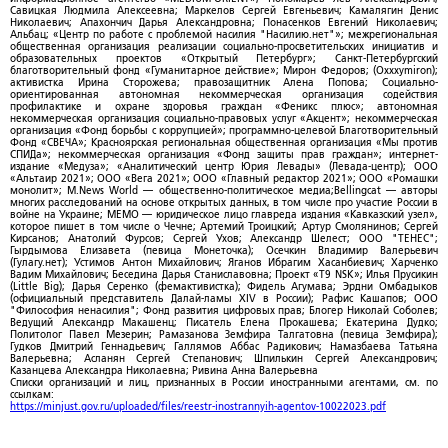
Савицкая Людмила Алексеевна; Маркелов Сергей Евгеньевич; Камалягин Денис
Николаевич; Апахончич Дарья Александровна; Понасенков Евгений Николаевич;
Альбац; «Центр по работе с проблемой насилия "Насилию.нет"»; межрегиональная
общественная организация реализации социально-просветительских инициатив и
образовательных проектов «Открытый Петербург»; Санкт-Петербургский
благотворительный фонд «Гуманитарное действие»; Мирон Федоров; (Oxxxymiron);
активистка Ирина Сторожева; правозащитник Алена Попова; Социально-
ориентированная автономная некоммерческая организация содействия
профилактике и охране здоровья граждан «Феникс плюс»; автономная
некоммерческая организация социально-правовых услуг «Акцент»; некоммерческая
организация «Фонд борьбы с коррупцией»; программно-целевой Благотворительный
Фонд «СВЕЧА»; Красноярская региональная общественная организация «Мы против
СПИДа»; некоммерческая организация «Фонд защиты прав граждан»; интернет-
издание «Медуза»; «Аналитический центр Юрия Левады» (Левада-центр); ООО
«Альтаир 2021»; ООО «Вега 2021»; ООО «Главный редактор 2021»; ООО «Ромашки
монолит»; M.News World — общественно-политическое медиа;Bellingcat — авторы
многих расследований на основе открытых данных, в том числе про участие России в
войне на Украине; МЕМО — юридическое лицо главреда издания «Кавказский узел»,
которое пишет в том числе о Чечне; Артемий Троицкий; Артур Смолянинов; Сергей
Кирсанов; Анатолий Фурсов; Сергей Ухов; Александр Шелест; ООО "ТЕНЕС";
Гырдымова Елизавета (певица Монеточка); Осечкин Владимир Валерьевич
(Гулагу.нет); Устимов Антон Михайлович; Яганов Ибрагим Хасанбиевич; Харченко
Вадим Михайлович; Беседина Дарья Станиславовна; Проект «T9 NSK»; Илья Прусикин
(Little Big); Дарья Серенко (фемактивистка); Фидель Агумава; Эрдни Омбадыков
(официальный представитель Далай-ламы XIV в России); Рафис Кашапов; ООО
"Философия ненасилия"; Фонд развития цифровых прав; Блогер Николай Соболев;
Ведущий Александр Макашенц; Писатель Елена Прокашева; Екатерина Дудко;
Политолог Павел Мезерин; Рамазанова Земфира Талгатовна (певица Земфира);
Гудков Дмитрий Геннадьевич; Галлямов Аббас Радикович; Намазбаева Татьяна
Валерьевна; Асланян Сергей Степанович; Шпилькин Сергей Александрович;
Казанцева Александра Николаевна; Ривина Анна Валерьевна
Списки организаций и лиц, признанных в России иностранными агентами, см. по
ссылкам:
https://minjust.gov.ru/uploaded/files/reestr-inostrannyih-agentov-10022023.pdf