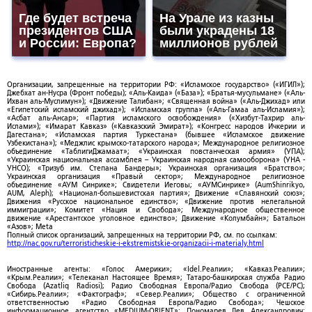
Где будет встреча
На Урале из казны
президентов США
были украдены 18
и России: Европа?
миллионов рублей
Организации, запрещенные на территории РФ: «Исламское государство» («ИГИЛ»);
Джебхат ан-Нусра (Фронт победы); «Аль-Каида» («База»); «Братья-мусульмане» («Аль-
Ихван аль-Муслимун»); «Движение Талибан»; «Священная война» («Аль-Джихад» или
«Египетский исламский джихад»); «Исламская группа» («Аль-Гамаа аль-Исламия»);
«Асбат аль-Ансар»; «Партия исламского освобождения» («Хизбут-Тахрир аль-
Ислами»); «Имарат Кавказ» («Кавказский Эмират»); «Конгресс народов Ичкерии и
Дагестана»; «Исламская партия Туркестана» (бывшее «Исламское движение
Узбекистана»); «Меджлис крымско-татарского народа»; Международное религиозное
объединение «ТаблигиДжамаат»; «Украинская повстанческая армия» (УПА);
«Украинская национальная ассамблея – Украинская народная самооборона» (УНА -
УНСО); «Тризуб им. Степана Бандеры»; Украинская организация «Братство»;
Украинская организация «Правый сектор»; Международное религиозное
объединение «АУМ Синрике»; Свидетели Иеговы; «АУМСинрике» (AumShinrikyo,
AUM, Aleph); «Национал-большевистская партия»; Движение «Славянский союз»;
Движения «Русское национальное единство»; «Движение против нелегальной
иммиграции»; Комитет «Нация и Свобода»; Международное общественное
движение «Арестантское уголовное единство»; Движение «Колумбайн»; Батальон
«Азов»; Meta
Полный список организаций, запрещенных на территории РФ, см. по ссылкам:
http://nac.gov.ru/terroristicheskie-i-ekstremistskie-organizacii-i-materialy.html
Иностранные агенты: «Голос Америки»; «Idel.Реалии»; «Кавказ.Реалии»;
«Крым.Реалии»; «Телеканал Настоящее Время»; Татаро-башкирская служба Радио
Свобода (Azatliq Radiosi); Радио Свободная Европа/Радио Свобода (PCE/PC);
«Сибирь.Реалии»; «Фактограф»; «Север.Реалии»; Общество с ограниченной
ответственностью «Радио Свободная Европа/Радио Свобода»; Чешское
информационное агентство «MEDIUM-ORIENT»; Пономарев Лев Александрович;