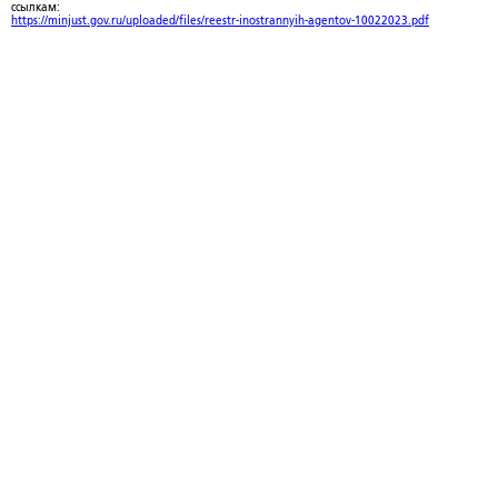
ссылкам:
https://minjust.gov.ru/uploaded/files/reestr-inostrannyih-agentov-10022023.pdf