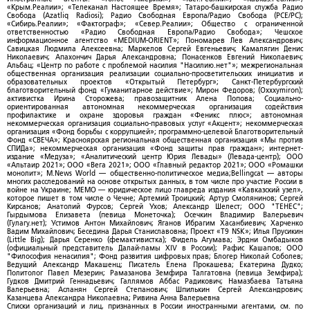
«Крым.Реалии»; «Телеканал Настоящее Время»; Татаро-башкирская служба Радио
Свобода (Azatliq Radiosi); Радио Свободная Европа/Радио Свобода (PCE/PC);
«Сибирь.Реалии»; «Фактограф»; «Север.Реалии»; Общество с ограниченной
ответственностью «Радио Свободная Европа/Радио Свобода»; Чешское
информационное агентство «MEDIUM-ORIENT»; Пономарев Лев Александрович;
Савицкая Людмила Алексеевна; Маркелов Сергей Евгеньевич; Камалягин Денис
Николаевич; Апахончич Дарья Александровна; Понасенков Евгений Николаевич;
Альбац; «Центр по работе с проблемой насилия "Насилию.нет"»; межрегиональная
общественная организация реализации социально-просветительских инициатив и
образовательных проектов «Открытый Петербург»; Санкт-Петербургский
благотворительный фонд «Гуманитарное действие»; Мирон Федоров; (Oxxxymiron);
активистка Ирина Сторожева; правозащитник Алена Попова; Социально-
ориентированная автономная некоммерческая организация содействия
профилактике и охране здоровья граждан «Феникс плюс»; автономная
некоммерческая организация социально-правовых услуг «Акцент»; некоммерческая
организация «Фонд борьбы с коррупцией»; программно-целевой Благотворительный
Фонд «СВЕЧА»; Красноярская региональная общественная организация «Мы против
СПИДа»; некоммерческая организация «Фонд защиты прав граждан»; интернет-
издание «Медуза»; «Аналитический центр Юрия Левады» (Левада-центр); ООО
«Альтаир 2021»; ООО «Вега 2021»; ООО «Главный редактор 2021»; ООО «Ромашки
монолит»; M.News World — общественно-политическое медиа;Bellingcat — авторы
многих расследований на основе открытых данных, в том числе про участие России в
войне на Украине; МЕМО — юридическое лицо главреда издания «Кавказский узел»,
которое пишет в том числе о Чечне; Артемий Троицкий; Артур Смолянинов; Сергей
Кирсанов; Анатолий Фурсов; Сергей Ухов; Александр Шелест; ООО "ТЕНЕС";
Гырдымова Елизавета (певица Монеточка); Осечкин Владимир Валерьевич
(Гулагу.нет); Устимов Антон Михайлович; Яганов Ибрагим Хасанбиевич; Харченко
Вадим Михайлович; Беседина Дарья Станиславовна; Проект «T9 NSK»; Илья Прусикин
(Little Big); Дарья Серенко (фемактивистка); Фидель Агумава; Эрдни Омбадыков
(официальный представитель Далай-ламы XIV в России); Рафис Кашапов; ООО
"Философия ненасилия"; Фонд развития цифровых прав; Блогер Николай Соболев;
Ведущий Александр Макашенц; Писатель Елена Прокашева; Екатерина Дудко;
Политолог Павел Мезерин; Рамазанова Земфира Талгатовна (певица Земфира);
Гудков Дмитрий Геннадьевич; Галлямов Аббас Радикович; Намазбаева Татьяна
Валерьевна; Асланян Сергей Степанович; Шпилькин Сергей Александрович;
Казанцева Александра Николаевна; Ривина Анна Валерьевна
Списки организаций и лиц, признанных в России иностранными агентами, см. по