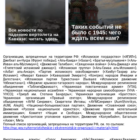
Таких событий не
Все новости по
было с 1945: чего
падению вертолета на
ждать всем нам?
Кавказе: читать здесь
Организации, запрещенные на территории РФ: «Исламское государство» («ИГИЛ»);
Джебхат ан-Нусра (Фронт победы); «Аль-Каида» («База»); «Братья-мусульмане» («Аль-
Ихван аль-Муслимун»); «Движение Талибан»; «Священная война» («Аль-Джихад» или
«Египетский исламский джихад»); «Исламская группа» («Аль-Гамаа аль-Исламия»);
«Асбат аль-Ансар»; «Партия исламского освобождения» («Хизбут-Тахрир аль-
Ислами»); «Имарат Кавказ» («Кавказский Эмират»); «Конгресс народов Ичкерии и
Дагестана»; «Исламская партия Туркестана» (бывшее «Исламское движение
Узбекистана»); «Меджлис крымско-татарского народа»; Международное религиозное
объединение «ТаблигиДжамаат»; «Украинская повстанческая армия» (УПА);
«Украинская национальная ассамблея – Украинская народная самооборона» (УНА -
УНСО); «Тризуб им. Степана Бандеры»; Украинская организация «Братство»;
Украинская организация «Правый сектор»; Международное религиозное
объединение «АУМ Синрике»; Свидетели Иеговы; «АУМСинрике» (AumShinrikyo,
AUM, Aleph); «Национал-большевистская партия»; Движение «Славянский союз»;
Движения «Русское национальное единство»; «Движение против нелегальной
иммиграции»; Комитет «Нация и Свобода»; Международное общественное
движение «Арестантское уголовное единство»; Движение «Колумбайн»; Батальон
«Азов»; Meta
Полный список организаций, запрещенных на территории РФ, см. по ссылкам:
http://nac.gov.ru/terroristicheskie-i-ekstremistskie-organizacii-i-materialy.html
Иностранные агенты: «Голос Америки»; «Idel.Реалии»; «Кавказ.Реалии»;