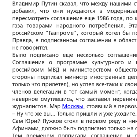
Владимир Путин сказал, что между нашими с
добавил, что они нуждаются в модерниза
пересмотреть соглашение еще 1986 года, по 
газа товарами народного потребления. Эта
российском "Газпроме", который хотел бы по
Правда, в подписанном соглашении в област
не говорится.
Было подписано еще несколько соглашени
Соглашения о программе культурного и н
российским МВД и министерством обществ
стороны подписал министр иностранных дел
только что прилетел), но успел все-таки к св
членов делегации в тот самый момент, когд
наверное смутившись, что заставил нервнича
журналистов. Мэр
Москвы
, стоявший в перво
– Ну что же вы... Только пришли и уже уходите.
Сам Юрий Лужков стоял в первом ряду и ник
Афинами, должно быть подписано только на с
Тем временем подписали соглашение и о 