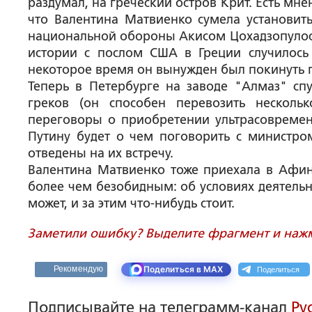
раздумал, на греческий остров Крит. Есть мне
что Валентина Матвиенко сумела установи
национальной обороны Акисом Цохадзопулосом 
истории с послом США в Греции случилось 
некоторое время он вынужден был покинуть 
Теперь в Петербурге на заводе "Алмаз" сп
греков (он способен перевозить несколь
переговоры о приобретении ультрасовремен
Путину будет о чем поговорить с министро
отведены на их встречу.
Валентина Матвиенко тоже приехала в Афин
более чем безобидным: об условиях деятельн
может, и за этим что-нибудь стоит.
Заметили ошибку? Выделите фрагмент и нажми
Поделиться
Рекомендую
Поделиться в MAX
Подписывайте на телеграмм-канал
Ру