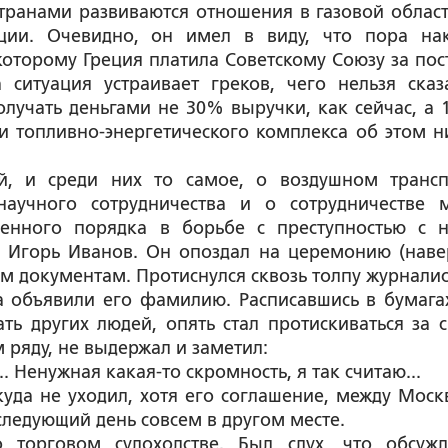
транами развиваются отношения в газовой област
ции. Очевидно, он имел в виду, что пора на
которому Греция платила Советскому Союзу за пос
 ситуация устраивает греков, чего нельзя сказ
лучать деньгами не 30% выручки, как сейчас, а 
и топливно-энергетического комплекса об этом н
й, и среди них то самое, о воздушном трансп
аучного сотрудничества и о сотрудничестве 
енного порядка в борьбе с преступностью с 
 Игорь Иванов. Он опоздал на церемонию (наве
оим документам. Протиснулся сквозь толпу журналис
а объявили его фамилию. Расписавшись в бумагах
ть других людей, опять стал протискиваться за 
м ряду, не выдержал и заметил:
.. Ненужная какая-то скромность, я так считаю...
уда не уходил, хотя его соглашение, между Моск
ледующий день совсем в другом месте.
торговом судоходстве. Был слух, что обсужд