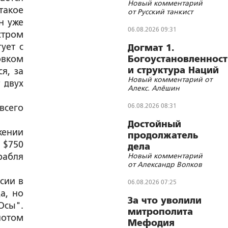
Новый комментарий
жертвенное
такое
от Русский танкист
животное?
н уже
06.08.2026 09:31
стром
ует с
Догмат 1.
овком
Богоустановленност
и структура Наций
я, за
Новый комментарий от
 двух
Алекс. Алёшин
06.08.2026 08:31
всего
Достойный
жении
продолжатель
 $750
дела
орабля
Новый комментарий
Губельмана-
от Александр Волков
Ярославского
сии в
06.08.2026 07:25
а, но
За что уволили
Осы".
митрополита
потом
Мефодия