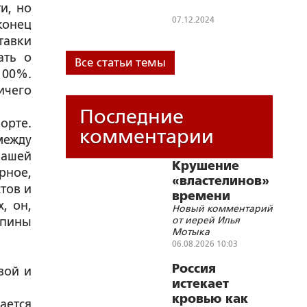
и, но
07.12.2024
конец
тавки
ать о
Все статьи темы
100%.
ичего
Последние
орте.
комментарии
между
нашей
Крушение
рное,
«властелинов»
тов и
времени
, он,
Новый комментарий
от иерей Илья
спины
Мотыка
06.08.2026 10:03
Россия
вой и
истекает
кровью как
ается