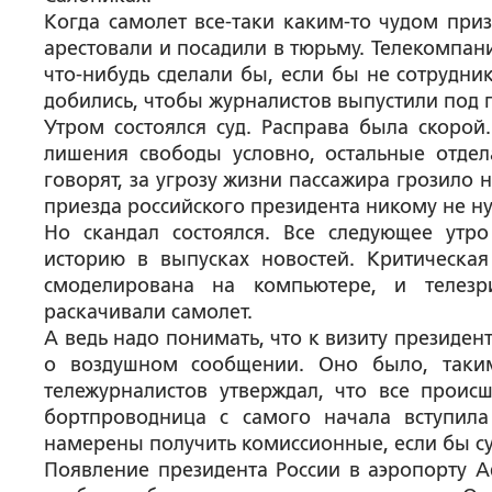
Когда самолет все-таки каким-то чудом приз
арестовали и посадили в тюрьму. Телекомпан
что-нибудь сделали бы, если бы не сотрудни
добились, чтобы журналистов выпустили под 
Утром состоялся суд. Расправа была скоро
лишения свободы условно, остальные отде
говорят, за угрозу жизни пассажира грозило 
приезда российского президента никому не н
Но скандал состоялся. Все следующее утр
историю в выпусках новостей. Критическая
смоделирована на компьютере, и телезр
раскачивали самолет.
А ведь надо понимать, что к визиту президе
о воздушном сообщении. Оно было, таким
тележурналистов утверждал, что все проис
бортпроводница с самого начала вступил
намерены получить комиссионные, если бы су
Появление президента России в аэропорту А