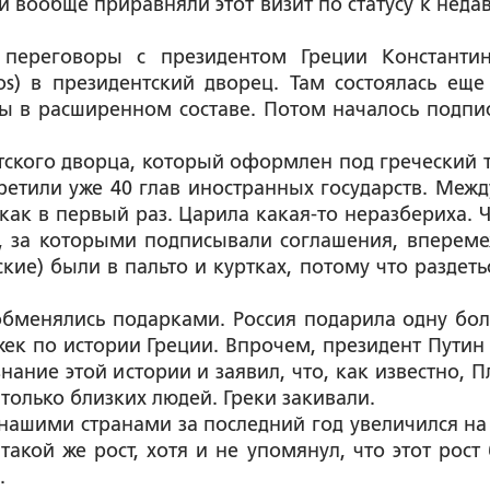
 вообще приравняли этот визит по статусу к неда
переговоры с президентом Греции Константи
os) в президентский дворец. Там состоялась еще
ры в расширенном составе. Потом началось подпи
тского дворца, который оформлен под греческий т
третили уже 40 глав иностранных государств. Межд
т как в первый раз. Царила какая-то неразбериха. 
, за которыми подписывали соглашения, впереме
кие) были в пальто и куртках, потому что раздеть
обменялись подарками. Россия подарила одну бо
жек по истории Греции. Впрочем, президент Путин 
ание этой истории и заявил, что, как известно, П
только близких людей. Греки закивали.
нашими странами за последний год увеличился на
такой же рост, хотя и не упомянул, что этот рост 
.