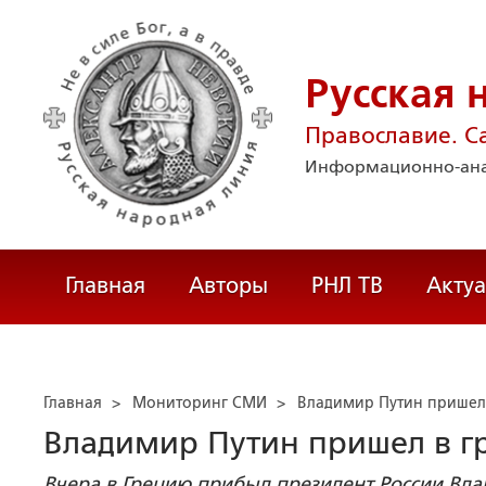
Русская 
Православие. С
Информационно-ана
Главная
Авторы
РНЛ ТВ
Акту
Главная
>
Мониторинг СМИ
>
Владимир Путин пришел
Владимир Путин пришел в г
Вчера в Грецию прибыл президент России Вла