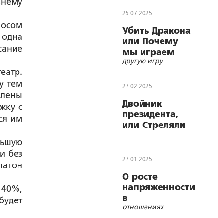
внему
25.07.2025
носом
Убить Дракона
 одна
или Почему
сание
мы играем
другую игру
совсем в
еатр.
у тем
27.02.2025
Члены
Двойник
жку с
президента,
ся им
или Стреляли
не в того
льшую
и без
27.01.2025
латон
О росте
напряженности
 40%,
в
будет
отношениях
международных