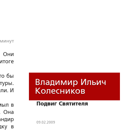
 минут
. Они
итоге
то бы
Владимир Ильич
туры.
Колесников
ли. И
Подвиг Святителя
мыл в
. Она
андир
09.02.2009
дку в