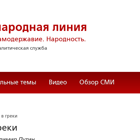
народная линия
амодержавие. Народность.
литическая служба
альные темы
Видео
Обзор СМИ
 в греки
реки
димир Путин.