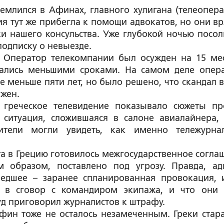
емлился в Афинах, главного хулигана (телеопера
ия тут же прибегла к помощи адвокатов, но они вр
ки нашего консульства. Уже глубокой ночью посол
подписку о невыезде.
й. Оператор телекомпании был осужден на 15 ме
лались меньшими сроками. На самом деле опера
не меньше пяти лет, но было решено, что скандал в
ужен.
о греческое телевидение показывало сюжеты пр
 ситуация, сложившаяся в салоне авиалайнера,
ители могли увидеть, как именно тележурна
нта в Грецию готовилось межгосударственное согла
 образом, поставлено под угрозу. Правда, ад
шедшее – заранее спланированная провокация, 
а в сговор с командиром экипажа, и что они
д приговорил журналистов к штрафу.
фин тоже не осталось незамеченным. Греки стара