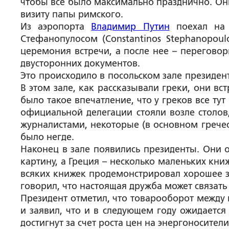
чтобы все было максимально празднично. Они
визиту папы римского.
Из аэропорта
Владимир Путин
поехал на 
Стефанопулосом (Constantinos Stephanopoul
церемония встречи, а после нее – перегово
двусторонних документов.
Это происходило в посольском зале президен
В этом зале, как рассказывали греки, они вс
было такое впечатление, что у греков все ту
официальной делегации стояли возле столов
журналистами, некоторые (в основном гречес
было негде.
Наконец в зале появились президенты. Они 
картину, а Греция – несколько маленьких кни
всяких книжек продемонстрировал хорошее зн
говорил, что настоящая дружба может связать 
Президент отметил, что товарооборот между 
и заявил, что и в следующем году ожидается 
достигнут за счет роста цен на энергоносители