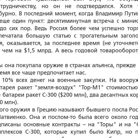
трудничеству, но он не подтвердился. Хотя 
 бурно. В последний момент, когда Владимир Пути
еще один пункт: десятиминутная встреча с мини
до сих пор. Ведь Россия более чем успешно торг
печатала большую статью с трогательным загол
, оказывается, за последнее время (не уточняетс
 чем на $1,5 млрд. А весь годовой товарооборот
бы она покупала оружие в странах альянса, прежде 
ремя все чаще предпочитает нас.
е 10% всех денег на военные закупки. На воору
батарея ракет "земля-воздух" "Тор-М1" стоимостью
е батареи ракет С-300 ($200 млн), два десантных к
0 млн).
ого оружия в Грецию называют бывшего посла Рос
твиенко. Она и послом-то была всего около год
дписаны основные контракты – на "Торы" и на "
мплексов С-300, которые купил было Кипр, но 