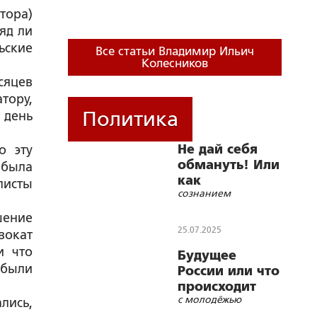
тора)
яд ли
ьские
Все статьи Владимир Ильич
Колесников
сяцев
тору,
Политика
 день
Не дай себя
о эту
обмануть! Или
 была
как
листы
сознанием
манипулируют
нашим
шение
25.07.2025
вокат
и что
Будущее
 были
России или что
происходит
с молодёжью
лись,