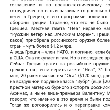
соглашение и по военно-техническому со
сотрудничество есть и развивается довольно
летел в Грецию, в его программе появился 
обороны Греции. Странно, что его не было 
Грецией. Местная газета "Неа" недавно на
"Русский ветер над Эгейским морем". Греция
какое) приобрела российского оружия более
стран – чуть более $1,2 млрд.
А ведь Греция – член НАТО, и логично, если 
в США. Она покупает и там. Но в последнее в
Сейчас Греция тратит на российское оружи
греков стоят, если верить газете "Неа", 31 
млн, 20 ракетных систем "Оса" ($120 млн), дв
на воздушной подушке класса "Зубр" (еще $20
Крестной матерью бурного экспорта российск
Афинах, а ныне вице-премьера Валентину Ма
говорят, что именно в это время и были по
Тогда же договорились и о переправке ко