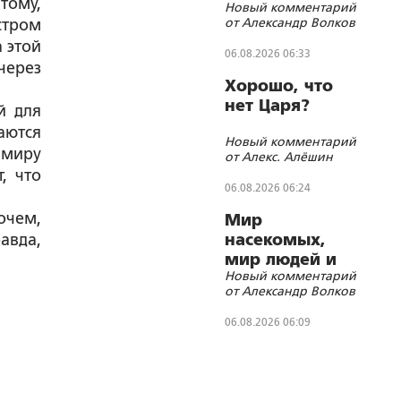
 тому,
Новый комментарий
(Немцова)?
от Александр Волков
стром
 этой
06.08.2026 06:33
через
Хорошо, что
нет Царя?
й для
аются
Новый комментарий
имиру
от Алекс. Алёшин
, что
06.08.2026 06:24
очем,
Мир
авда,
насекомых,
мир людей и
Новый комментарий
блуд
от Александр Волков
06.08.2026 06:09