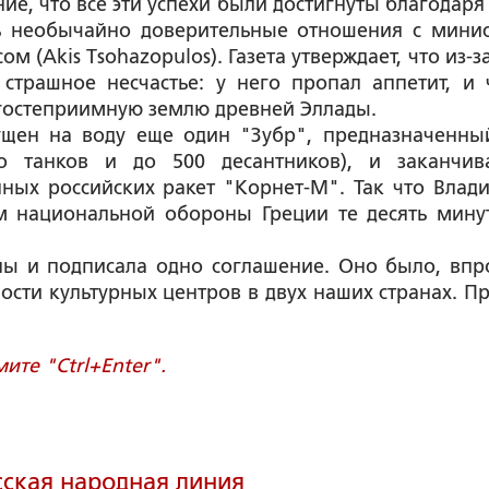
ние, что все эти успехи были достигнуты благодаря
ть необычайно доверительные отношения с мини
(Akis Tsohazopulos). Газета утверждает, что из-за
страшное несчастье: у него пропал аппетит, и 
гостеприимную землю древней Эллады.
ущен на воду еще один "Зубр", предназначенны
ко танков и до 500 десантников), и заканчив
ных российских ракет "Корнет-М". Так что Влад
м национальной обороны Греции те десять минут
ы и подписала одно соглашение. Оно было, впр
ости культурных центров в двух наших странах. Пр
те "Ctrl+Enter".
сская народная линия