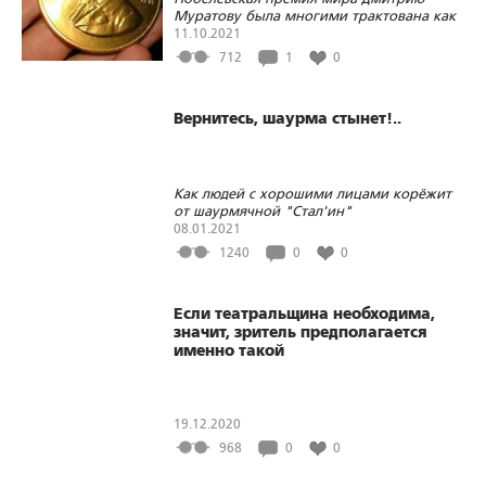
Муратову была многими трактована как
послание Кремлю от «коллективного
11.10.2021
Запада». Однако трактовки сильно
712
1
0
различались.
Вернитесь, шаурма стынет!..
Как людей с хорошими лицами корёжит
от шаурмячной "Стал'ин"
08.01.2021
1240
0
0
Если театральщина необходима,
значит, зритель предполагается
именно такой
19.12.2020
968
0
0