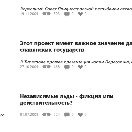
Верховный Совет Приднестровской республики откл
инициативу Президента ПМР о проведении всенарод
19.11.2009
503
0
0
голосования по принятию новой Конституции
Этот проект имеет важное значение д
славянских государств
В Тирасполе прошла презентация копии Пересопниц
Евангелия
27.10.2009
468
0
0
Независимые льды - фикция или
действительность?
го
01.07.2009
524
0
0