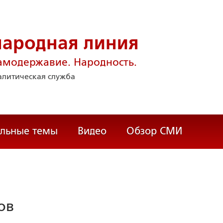
народная линия
амодержавие. Народность.
литическая служба
альные темы
Видео
Обзор СМИ
ов