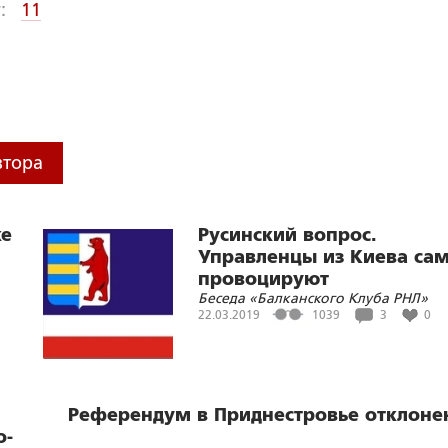
:
11
втора
ке
Русинский вопрос.
Управленцы из Киева са
провоцируют
Беседа «Балканского Клуба РНЛ»
сепаратистские настроен
22.03.2019
1039
3
0
Референдум в Приднестровье отклоне
о-