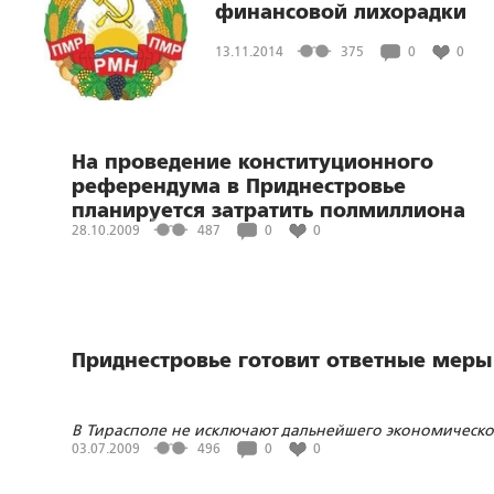
финансовой лихорадки
13.11.2014
375
0
0
На проведение конституционного
референдума в Приднестровье
планируется затратить полмиллиона
28.10.2009
487
0
0
долларов США
Приднестровье готовит ответные меры
В Тирасполе не исключают дальнейшего экономическо
давления на Республику со стороны Молдавии
03.07.2009
496
0
0