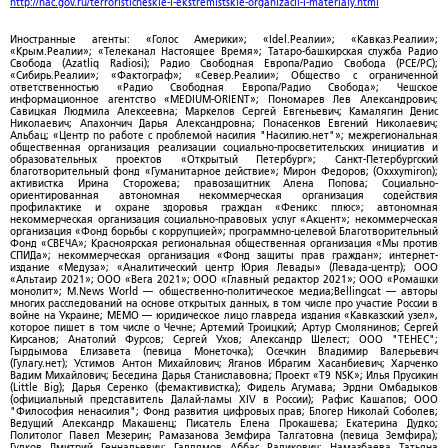
http://nac.gov.ru/terroristicheskie-i-ekstremistskie-organizacii-i-materialy.html
Иностранные агенты: «Голос Америки»; «Idel.Реалии»; «Кавказ.Реалии»;
«Крым.Реалии»; «Телеканал Настоящее Время»; Татаро-башкирская служба Радио
Свобода (Azatliq Radiosi); Радио Свободная Европа/Радио Свобода (PCE/PC);
«Сибирь.Реалии»; «Фактограф»; «Север.Реалии»; Общество с ограниченной
ответственностью «Радио Свободная Европа/Радио Свобода»; Чешское
информационное агентство «MEDIUM-ORIENT»; Пономарев Лев Александрович;
Савицкая Людмила Алексеевна; Маркелов Сергей Евгеньевич; Камалягин Денис
Николаевич; Апахончич Дарья Александровна; Понасенков Евгений Николаевич;
Альбац; «Центр по работе с проблемой насилия "Насилию.нет"»; межрегиональная
общественная организация реализации социально-просветительских инициатив и
образовательных проектов «Открытый Петербург»; Санкт-Петербургский
благотворительный фонд «Гуманитарное действие»; Мирон Федоров; (Oxxxymiron);
активистка Ирина Сторожева; правозащитник Алена Попова; Социально-
ориентированная автономная некоммерческая организация содействия
профилактике и охране здоровья граждан «Феникс плюс»; автономная
некоммерческая организация социально-правовых услуг «Акцент»; некоммерческая
организация «Фонд борьбы с коррупцией»; программно-целевой Благотворительный
Фонд «СВЕЧА»; Красноярская региональная общественная организация «Мы против
СПИДа»; некоммерческая организация «Фонд защиты прав граждан»; интернет-
издание «Медуза»; «Аналитический центр Юрия Левады» (Левада-центр); ООО
«Альтаир 2021»; ООО «Вега 2021»; ООО «Главный редактор 2021»; ООО «Ромашки
монолит»; M.News World — общественно-политическое медиа;Bellingcat — авторы
многих расследований на основе открытых данных, в том числе про участие России в
войне на Украине; МЕМО — юридическое лицо главреда издания «Кавказский узел»,
которое пишет в том числе о Чечне; Артемий Троицкий; Артур Смолянинов; Сергей
Кирсанов; Анатолий Фурсов; Сергей Ухов; Александр Шелест; ООО "ТЕНЕС";
Гырдымова Елизавета (певица Монеточка); Осечкин Владимир Валерьевич
(Гулагу.нет); Устимов Антон Михайлович; Яганов Ибрагим Хасанбиевич; Харченко
Вадим Михайлович; Беседина Дарья Станиславовна; Проект «T9 NSK»; Илья Прусикин
(Little Big); Дарья Серенко (фемактивистка); Фидель Агумава; Эрдни Омбадыков
(официальный представитель Далай-ламы XIV в России); Рафис Кашапов; ООО
"Философия ненасилия"; Фонд развития цифровых прав; Блогер Николай Соболев;
Ведущий Александр Макашенц; Писатель Елена Прокашева; Екатерина Дудко;
Политолог Павел Мезерин; Рамазанова Земфира Талгатовна (певица Земфира);
Гудков Дмитрий Геннадьевич; Галлямов Аббас Радикович; Намазбаева Татьяна