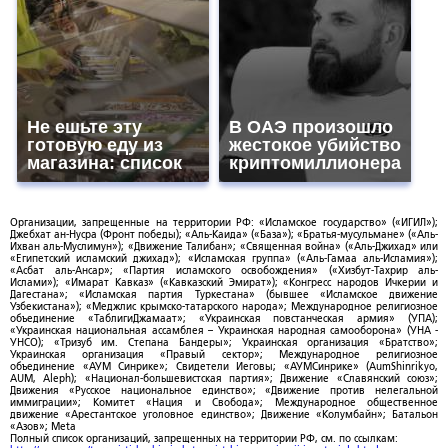
Не ешьте эту
В ОАЭ произошло
готовую еду из
жестокое убийство
магазина: список
криптомиллионера
Организации, запрещенные на территории РФ: «Исламское государство» («ИГИЛ»);
Джебхат ан-Нусра (Фронт победы); «Аль-Каида» («База»); «Братья-мусульмане» («Аль-
Ихван аль-Муслимун»); «Движение Талибан»; «Священная война» («Аль-Джихад» или
«Египетский исламский джихад»); «Исламская группа» («Аль-Гамаа аль-Исламия»);
«Асбат аль-Ансар»; «Партия исламского освобождения» («Хизбут-Тахрир аль-
Ислами»); «Имарат Кавказ» («Кавказский Эмират»); «Конгресс народов Ичкерии и
Дагестана»; «Исламская партия Туркестана» (бывшее «Исламское движение
Узбекистана»); «Меджлис крымско-татарского народа»; Международное религиозное
объединение «ТаблигиДжамаат»; «Украинская повстанческая армия» (УПА);
«Украинская национальная ассамблея – Украинская народная самооборона» (УНА -
УНСО); «Тризуб им. Степана Бандеры»; Украинская организация «Братство»;
Украинская организация «Правый сектор»; Международное религиозное
объединение «АУМ Синрике»; Свидетели Иеговы; «АУМСинрике» (AumShinrikyo,
AUM, Aleph); «Национал-большевистская партия»; Движение «Славянский союз»;
Движения «Русское национальное единство»; «Движение против нелегальной
иммиграции»; Комитет «Нация и Свобода»; Международное общественное
движение «Арестантское уголовное единство»; Движение «Колумбайн»; Батальон
«Азов»; Meta
Полный список организаций, запрещенных на территории РФ, см. по ссылкам: