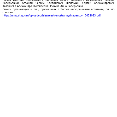
Валерьевна; Асланян Сергей Степанович; Шпилькин Сергей Александрович;
Казанцева Александра Николаевна; Ривина Анна Валерьевна
Списки организаций и лиц, признанных в России иностранными агентами, см. по
ссылкам:
https://minjust.gov.ru/uploaded/files/reestr-inostrannyih-agentov-10022023.pdf