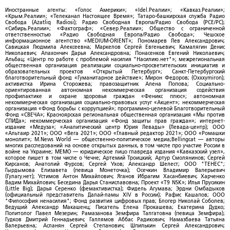
Иностранные агенты: «Голос Америки»; «Idel.Реалии»; «Кавказ.Реалии»;
«Крым.Реалии»; «Телеканал Настоящее Время»; Татаро-башкирская служба Радио
Свобода (Azatliq Radiosi); Радио Свободная Европа/Радио Свобода (PCE/PC);
«Сибирь.Реалии»; «Фактограф»; «Север.Реалии»; Общество с ограниченной
ответственностью «Радио Свободная Европа/Радио Свобода»; Чешское
информационное агентство «MEDIUM-ORIENT»; Пономарев Лев Александрович;
Савицкая Людмила Алексеевна; Маркелов Сергей Евгеньевич; Камалягин Денис
Николаевич; Апахончич Дарья Александровна; Понасенков Евгений Николаевич;
Альбац; «Центр по работе с проблемой насилия "Насилию.нет"»; межрегиональная
общественная организация реализации социально-просветительских инициатив и
образовательных проектов «Открытый Петербург»; Санкт-Петербургский
благотворительный фонд «Гуманитарное действие»; Мирон Федоров; (Oxxxymiron);
активистка Ирина Сторожева; правозащитник Алена Попова; Социально-
ориентированная автономная некоммерческая организация содействия
профилактике и охране здоровья граждан «Феникс плюс»; автономная
некоммерческая организация социально-правовых услуг «Акцент»; некоммерческая
организация «Фонд борьбы с коррупцией»; программно-целевой Благотворительный
Фонд «СВЕЧА»; Красноярская региональная общественная организация «Мы против
СПИДа»; некоммерческая организация «Фонд защиты прав граждан»; интернет-
издание «Медуза»; «Аналитический центр Юрия Левады» (Левада-центр); ООО
«Альтаир 2021»; ООО «Вега 2021»; ООО «Главный редактор 2021»; ООО «Ромашки
монолит»; M.News World — общественно-политическое медиа;Bellingcat — авторы
многих расследований на основе открытых данных, в том числе про участие России в
войне на Украине; МЕМО — юридическое лицо главреда издания «Кавказский узел»,
которое пишет в том числе о Чечне; Артемий Троицкий; Артур Смолянинов; Сергей
Кирсанов; Анатолий Фурсов; Сергей Ухов; Александр Шелест; ООО "ТЕНЕС";
Гырдымова Елизавета (певица Монеточка); Осечкин Владимир Валерьевич
(Гулагу.нет); Устимов Антон Михайлович; Яганов Ибрагим Хасанбиевич; Харченко
Вадим Михайлович; Беседина Дарья Станиславовна; Проект «T9 NSK»; Илья Прусикин
(Little Big); Дарья Серенко (фемактивистка); Фидель Агумава; Эрдни Омбадыков
(официальный представитель Далай-ламы XIV в России); Рафис Кашапов; ООО
"Философия ненасилия"; Фонд развития цифровых прав; Блогер Николай Соболев;
Ведущий Александр Макашенц; Писатель Елена Прокашева; Екатерина Дудко;
Политолог Павел Мезерин; Рамазанова Земфира Талгатовна (певица Земфира);
Гудков Дмитрий Геннадьевич; Галлямов Аббас Радикович; Намазбаева Татьяна
Валерьевна; Асланян Сергей Степанович; Шпилькин Сергей Александрович;