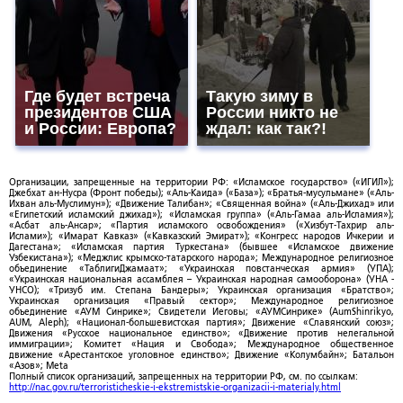
Где будет встреча
Такую зиму в
президентов США
России никто не
и России: Европа?
ждал: как так?!
Организации, запрещенные на территории РФ: «Исламское государство» («ИГИЛ»);
Джебхат ан-Нусра (Фронт победы); «Аль-Каида» («База»); «Братья-мусульмане» («Аль-
Ихван аль-Муслимун»); «Движение Талибан»; «Священная война» («Аль-Джихад» или
«Египетский исламский джихад»); «Исламская группа» («Аль-Гамаа аль-Исламия»);
«Асбат аль-Ансар»; «Партия исламского освобождения» («Хизбут-Тахрир аль-
Ислами»); «Имарат Кавказ» («Кавказский Эмират»); «Конгресс народов Ичкерии и
Дагестана»; «Исламская партия Туркестана» (бывшее «Исламское движение
Узбекистана»); «Меджлис крымско-татарского народа»; Международное религиозное
объединение «ТаблигиДжамаат»; «Украинская повстанческая армия» (УПА);
«Украинская национальная ассамблея – Украинская народная самооборона» (УНА -
УНСО); «Тризуб им. Степана Бандеры»; Украинская организация «Братство»;
Украинская организация «Правый сектор»; Международное религиозное
объединение «АУМ Синрике»; Свидетели Иеговы; «АУМСинрике» (AumShinrikyo,
AUM, Aleph); «Национал-большевистская партия»; Движение «Славянский союз»;
Движения «Русское национальное единство»; «Движение против нелегальной
иммиграции»; Комитет «Нация и Свобода»; Международное общественное
движение «Арестантское уголовное единство»; Движение «Колумбайн»; Батальон
«Азов»; Meta
Полный список организаций, запрещенных на территории РФ, см. по ссылкам:
http://nac.gov.ru/terroristicheskie-i-ekstremistskie-organizacii-i-materialy.html