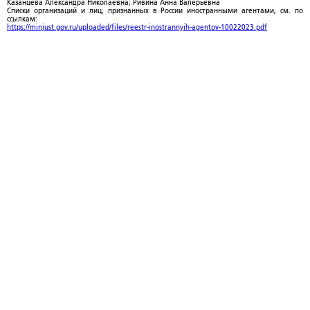
Казанцева Александра Николаевна; Ривина Анна Валерьевна
Списки организаций и лиц, признанных в России иностранными агентами, см. по
ссылкам:
https://minjust.gov.ru/uploaded/files/reestr-inostrannyih-agentov-10022023.pdf