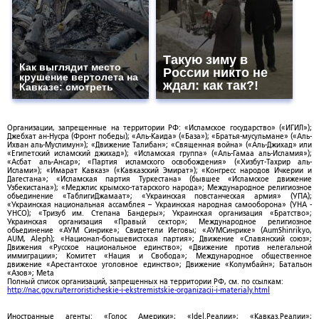
Такую зиму в
Как выглядит место
России никто не
крушение вертолета на
ждал: как так?!
Кавказе: смотреть
Организации, запрещенные на территории РФ: «Исламское государство» («ИГИЛ»);
Джебхат ан-Нусра (Фронт победы); «Аль-Каида» («База»); «Братья-мусульмане» («Аль-
Ихван аль-Муслимун»); «Движение Талибан»; «Священная война» («Аль-Джихад» или
«Египетский исламский джихад»); «Исламская группа» («Аль-Гамаа аль-Исламия»);
«Асбат аль-Ансар»; «Партия исламского освобождения» («Хизбут-Тахрир аль-
Ислами»); «Имарат Кавказ» («Кавказский Эмират»); «Конгресс народов Ичкерии и
Дагестана»; «Исламская партия Туркестана» (бывшее «Исламское движение
Узбекистана»); «Меджлис крымско-татарского народа»; Международное религиозное
объединение «ТаблигиДжамаат»; «Украинская повстанческая армия» (УПА);
«Украинская национальная ассамблея – Украинская народная самооборона» (УНА -
УНСО); «Тризуб им. Степана Бандеры»; Украинская организация «Братство»;
Украинская организация «Правый сектор»; Международное религиозное
объединение «АУМ Синрике»; Свидетели Иеговы; «АУМСинрике» (AumShinrikyo,
AUM, Aleph); «Национал-большевистская партия»; Движение «Славянский союз»;
Движения «Русское национальное единство»; «Движение против нелегальной
иммиграции»; Комитет «Нация и Свобода»; Международное общественное
движение «Арестантское уголовное единство»; Движение «Колумбайн»; Батальон
«Азов»; Meta
Полный список организаций, запрещенных на территории РФ, см. по ссылкам:
http://nac.gov.ru/terroristicheskie-i-ekstremistskie-organizacii-i-materialy.html
Иностранные агенты: «Голос Америки»; «Idel.Реалии»; «Кавказ.Реалии»;