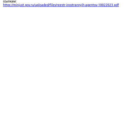
ссылкам:
https://minjust.gov.ru/uploaded/files/reestr-inostrannyih-agentov-10022023.pdf