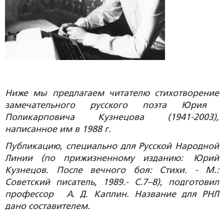
Ниже мы предлагаем читателю стихотворени
е
замечательного русского поэта
Юрия
Поликарпови
ча
Кузнецова
(19
41
-
2003
),
написанн
о
е им в 198
8
г.
Публикацию
,
специально для Русской Народной
Линии (по прижизненному изданию:
Юрий
Кузнецов
.
После вечного боя
:
Стихи. - М.:
Сов
етский писатель
, 1989.-
С.7–8
)
,
подготовил
проф
ессор
А. Д. Каплин.
Название для РНЛ
дано составителем.