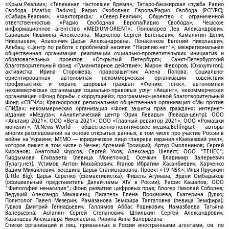
«Крым.Реалии»; «Телеканал Настоящее Время»; Татаро-башкирская служба Радио
Свобода (Azatliq Radiosi); Радио Свободная Европа/Радио Свобода (PCE/PC);
«Сибирь.Реалии»; «Фактограф»; «Север.Реалии»; Общество с ограниченной
ответственностью «Радио Свободная Европа/Радио Свобода»; Чешское
информационное агентство «MEDIUM-ORIENT»; Пономарев Лев Александрович;
Савицкая Людмила Алексеевна; Маркелов Сергей Евгеньевич; Камалягин Денис
Николаевич; Апахончич Дарья Александровна; Понасенков Евгений Николаевич;
Альбац; «Центр по работе с проблемой насилия "Насилию.нет"»; межрегиональная
общественная организация реализации социально-просветительских инициатив и
образовательных проектов «Открытый Петербург»; Санкт-Петербургский
благотворительный фонд «Гуманитарное действие»; Мирон Федоров; (Oxxxymiron);
активистка Ирина Сторожева; правозащитник Алена Попова; Социально-
ориентированная автономная некоммерческая организация содействия
профилактике и охране здоровья граждан «Феникс плюс»; автономная
некоммерческая организация социально-правовых услуг «Акцент»; некоммерческая
организация «Фонд борьбы с коррупцией»; программно-целевой Благотворительный
Фонд «СВЕЧА»; Красноярская региональная общественная организация «Мы против
СПИДа»; некоммерческая организация «Фонд защиты прав граждан»; интернет-
издание «Медуза»; «Аналитический центр Юрия Левады» (Левада-центр); ООО
«Альтаир 2021»; ООО «Вега 2021»; ООО «Главный редактор 2021»; ООО «Ромашки
монолит»; M.News World — общественно-политическое медиа;Bellingcat — авторы
многих расследований на основе открытых данных, в том числе про участие России в
войне на Украине; МЕМО — юридическое лицо главреда издания «Кавказский узел»,
которое пишет в том числе о Чечне; Артемий Троицкий; Артур Смолянинов; Сергей
Кирсанов; Анатолий Фурсов; Сергей Ухов; Александр Шелест; ООО "ТЕНЕС";
Гырдымова Елизавета (певица Монеточка); Осечкин Владимир Валерьевич
(Гулагу.нет); Устимов Антон Михайлович; Яганов Ибрагим Хасанбиевич; Харченко
Вадим Михайлович; Беседина Дарья Станиславовна; Проект «T9 NSK»; Илья Прусикин
(Little Big); Дарья Серенко (фемактивистка); Фидель Агумава; Эрдни Омбадыков
(официальный представитель Далай-ламы XIV в России); Рафис Кашапов; ООО
"Философия ненасилия"; Фонд развития цифровых прав; Блогер Николай Соболев;
Ведущий Александр Макашенц; Писатель Елена Прокашева; Екатерина Дудко;
Политолог Павел Мезерин; Рамазанова Земфира Талгатовна (певица Земфира);
Гудков Дмитрий Геннадьевич; Галлямов Аббас Радикович; Намазбаева Татьяна
Валерьевна; Асланян Сергей Степанович; Шпилькин Сергей Александрович;
Казанцева Александра Николаевна; Ривина Анна Валерьевна
Списки организаций и лиц, признанных в России иностранными агентами, см. по