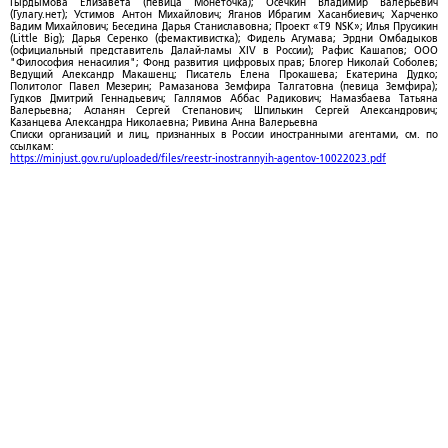
Гырдымова Елизавета (певица Монеточка); Осечкин Владимир Валерьевич
(Гулагу.нет); Устимов Антон Михайлович; Яганов Ибрагим Хасанбиевич; Харченко
Вадим Михайлович; Беседина Дарья Станиславовна; Проект «T9 NSK»; Илья Прусикин
(Little Big); Дарья Серенко (фемактивистка); Фидель Агумава; Эрдни Омбадыков
(официальный представитель Далай-ламы XIV в России); Рафис Кашапов; ООО
"Философия ненасилия"; Фонд развития цифровых прав; Блогер Николай Соболев;
Ведущий Александр Макашенц; Писатель Елена Прокашева; Екатерина Дудко;
Политолог Павел Мезерин; Рамазанова Земфира Талгатовна (певица Земфира);
Гудков Дмитрий Геннадьевич; Галлямов Аббас Радикович; Намазбаева Татьяна
Валерьевна; Асланян Сергей Степанович; Шпилькин Сергей Александрович;
Казанцева Александра Николаевна; Ривина Анна Валерьевна
Списки организаций и лиц, признанных в России иностранными агентами, см. по
ссылкам:
https://minjust.gov.ru/uploaded/files/reestr-inostrannyih-agentov-10022023.pdf