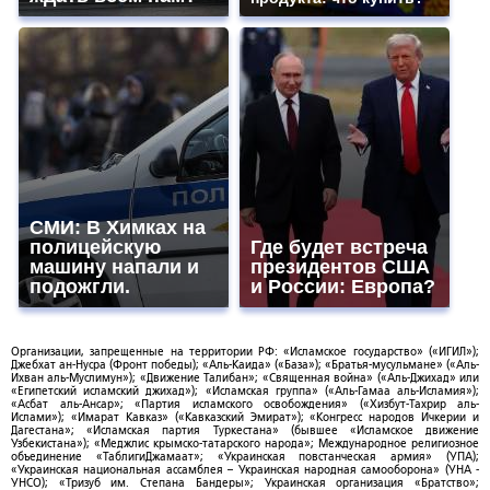
СМИ: В Химках на
полицейскую
Где будет встреча
машину напали и
президентов США
подожгли.
и России: Европа?
Организации, запрещенные на территории РФ: «Исламское государство» («ИГИЛ»);
Джебхат ан-Нусра (Фронт победы); «Аль-Каида» («База»); «Братья-мусульмане» («Аль-
Ихван аль-Муслимун»); «Движение Талибан»; «Священная война» («Аль-Джихад» или
«Египетский исламский джихад»); «Исламская группа» («Аль-Гамаа аль-Исламия»);
«Асбат аль-Ансар»; «Партия исламского освобождения» («Хизбут-Тахрир аль-
Ислами»); «Имарат Кавказ» («Кавказский Эмират»); «Конгресс народов Ичкерии и
Дагестана»; «Исламская партия Туркестана» (бывшее «Исламское движение
Узбекистана»); «Меджлис крымско-татарского народа»; Международное религиозное
объединение «ТаблигиДжамаат»; «Украинская повстанческая армия» (УПА);
«Украинская национальная ассамблея – Украинская народная самооборона» (УНА -
УНСО); «Тризуб им. Степана Бандеры»; Украинская организация «Братство»;