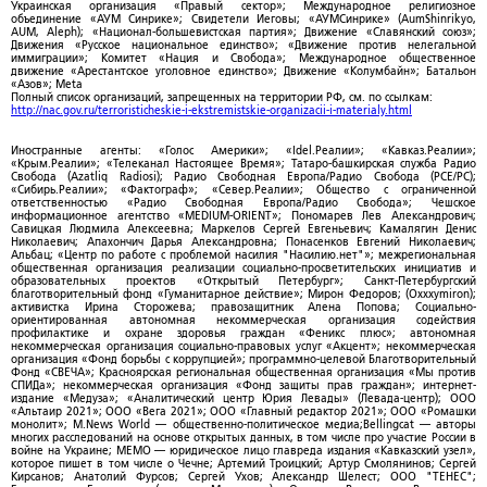
Украинская организация «Правый сектор»; Международное религиозное
объединение «АУМ Синрике»; Свидетели Иеговы; «АУМСинрике» (AumShinrikyo,
AUM, Aleph); «Национал-большевистская партия»; Движение «Славянский союз»;
Движения «Русское национальное единство»; «Движение против нелегальной
иммиграции»; Комитет «Нация и Свобода»; Международное общественное
движение «Арестантское уголовное единство»; Движение «Колумбайн»; Батальон
«Азов»; Meta
Полный список организаций, запрещенных на территории РФ, см. по ссылкам:
http://nac.gov.ru/terroristicheskie-i-ekstremistskie-organizacii-i-materialy.html
Иностранные агенты: «Голос Америки»; «Idel.Реалии»; «Кавказ.Реалии»;
«Крым.Реалии»; «Телеканал Настоящее Время»; Татаро-башкирская служба Радио
Свобода (Azatliq Radiosi); Радио Свободная Европа/Радио Свобода (PCE/PC);
«Сибирь.Реалии»; «Фактограф»; «Север.Реалии»; Общество с ограниченной
ответственностью «Радио Свободная Европа/Радио Свобода»; Чешское
информационное агентство «MEDIUM-ORIENT»; Пономарев Лев Александрович;
Савицкая Людмила Алексеевна; Маркелов Сергей Евгеньевич; Камалягин Денис
Николаевич; Апахончич Дарья Александровна; Понасенков Евгений Николаевич;
Альбац; «Центр по работе с проблемой насилия "Насилию.нет"»; межрегиональная
общественная организация реализации социально-просветительских инициатив и
образовательных проектов «Открытый Петербург»; Санкт-Петербургский
благотворительный фонд «Гуманитарное действие»; Мирон Федоров; (Oxxxymiron);
активистка Ирина Сторожева; правозащитник Алена Попова; Социально-
ориентированная автономная некоммерческая организация содействия
профилактике и охране здоровья граждан «Феникс плюс»; автономная
некоммерческая организация социально-правовых услуг «Акцент»; некоммерческая
организация «Фонд борьбы с коррупцией»; программно-целевой Благотворительный
Фонд «СВЕЧА»; Красноярская региональная общественная организация «Мы против
СПИДа»; некоммерческая организация «Фонд защиты прав граждан»; интернет-
издание «Медуза»; «Аналитический центр Юрия Левады» (Левада-центр); ООО
«Альтаир 2021»; ООО «Вега 2021»; ООО «Главный редактор 2021»; ООО «Ромашки
монолит»; M.News World — общественно-политическое медиа;Bellingcat — авторы
многих расследований на основе открытых данных, в том числе про участие России в
войне на Украине; МЕМО — юридическое лицо главреда издания «Кавказский узел»,
которое пишет в том числе о Чечне; Артемий Троицкий; Артур Смолянинов; Сергей
Кирсанов; Анатолий Фурсов; Сергей Ухов; Александр Шелест; ООО "ТЕНЕС";