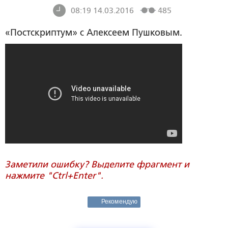
08:19 14.03.2016
485
«Постскриптум» с Алексеем Пушковым.
Заметили ошибку? Выделите фрагмент и
нажмите "Ctrl+Enter".
Рекомендую