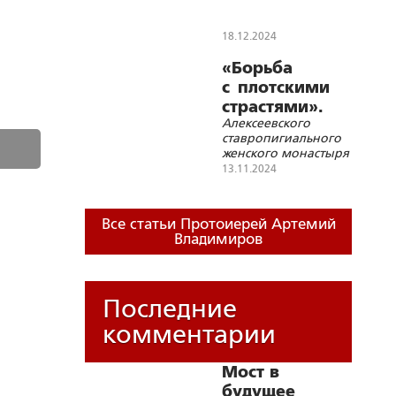
священника
18.12.2024
«Борьба
с плотскими
страстями».
Алексеевского
Встреча с
ставропигиального
прихожанами
женского монастыря
13.11.2024
Все статьи Протоиерей Артемий
Владимиров
Последние
комментарии
Мост в
будущее