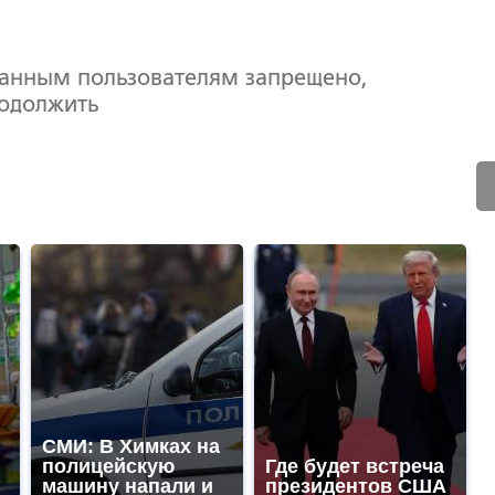
ванным пользователям запрещено,
родолжить
СМИ: В Химках на
полицейскую
Где будет встреча
машину напали и
президентов США