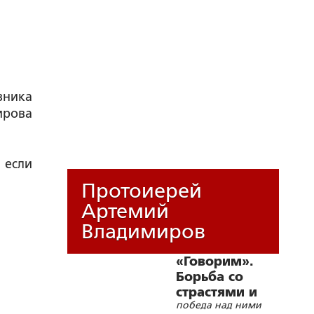
вника
ирова
 если
Протоиерей
Артемий
Владимиров
«Говорим».
Борьба со
страстями и
победа над ними
благодатная