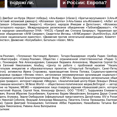
подожгли.
и России: Европа?
; Джебхат ан-Нусра (Фронт победы); «Аль-Каида» («База»); «Братья-мусульмане» («Аль-И
тский исламский джихад»); «Исламская группа» («Аль-Гамаа аль-Исламия»); «Асбат ал
Кавказ» («Кавказский Эмират»); «Конгресс народов Ичкерии и Дагестана»; «Исламск
-татарского народа»; Международное религиозное объединение «ТаблигиДжамаат»; «У
я народная самооборона» (УНА - УНСО); «Тризуб им. Степана Бандеры»; Украинская ор
зное объединение «АУМ Синрике»; Свидетели Иеговы; «АУМСинрике» (AumShinrikyo, AUM
усское национальное единство»; «Движение против нелегальной иммиграции»; Комитет
нство»; Движение «Колумбайн»; Батальон «Азов»; Meta
ым.Реалии»; «Телеканал Настоящее Время»; Татаро-башкирская служба Радио Свобода
; «Фактограф»; «Север.Реалии»; Общество с ограниченной ответственностью «Радио 
; Пономарев Лев Александрович; Савицкая Людмила Алексеевна; Маркелов Сергей Ев
ов Евгений Николаевич; Альбац; «Центр по работе с проблемой насилия "Насили
ельских инициатив и образовательных проектов «Открытый Петербург»; Санкт-Пете
ron); активистка Ирина Сторожева; правозащитник Алена Попова; Социально-ориент
здоровья граждан «Феникс плюс»; автономная некоммерческая организация социально
рограммно-целевой Благотворительный Фонд «СВЕЧА»; Красноярская региональная общ
ав граждан»; интернет-издание «Медуза»; «Аналитический центр Юрия Левады» (Левад
омашки монолит»; M.News World — общественно-политическое медиа;Bellingcat — авто
ойне на Украине; МЕМО — юридическое лицо главреда издания «Кавказский узел», которо
Анатолий Фурсов; Сергей Ухов; Александр Шелест; ООО "ТЕНЕС"; Гырдымова Елизавет
ович; Яганов Ибрагим Хасанбиевич; Харченко Вадим Михайлович; Беседина Дарья Стани
 Фидель Агумава; Эрдни Омбадыков (официальный представитель Далай-ламы XIV в Росси
 Николай Соболев; Ведущий Александр Макашенц; Писатель Елена Прокашева; Екатери
; Гудков Дмитрий Геннадьевич; Галлямов Аббас Радикович; Намазбаева Татьяна Ва
ндра Николаевна; Ривина Анна Валерьевна
ссылкам: