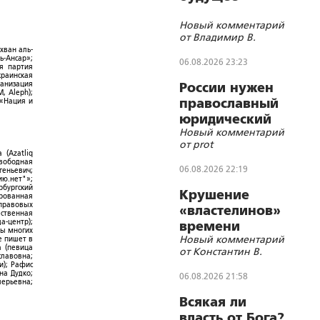
Новый комментарий
от Владимир В.
хван аль-
ь-Ансар»;
06.08.2026 23:23
ая партия
краинская
ганизация
России нужен
, Aleph);
православный
 «Нация и
юридический
Новый комментарий
СОБР
от prot
 (Azatliq
Свободная
06.08.2026 22:19
геньевич;
ю.нет"»;
рбургский
Крушение
ированная
-правовых
«властелинов»
ественная
а-центр);
времени
ры многих
Новый комментарий
е пишет в
а (певица
от Константин В.
славовна;
и); Рафис
на Дудко;
06.08.2026 21:58
лерьевна;
Всякая ли
власть от Бога?