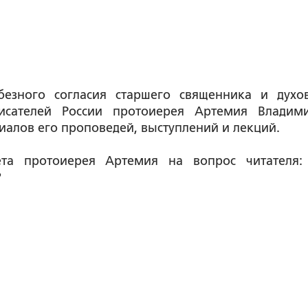
безного согласия старшего священника и духо
писателей России протоиерея Артемия Владим
алов его проповедей, выступлений и лекций.
ета протоиерея Артемия на вопрос читателя:
?