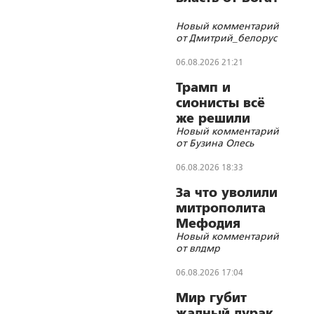
Новый комментарий
от Дмитрий_белорус
06.08.2026 21:21
Трамп и
сионисты всё
же решили
Новый комментарий
убить лидера
от Бузина Олесь
Ирана
06.08.2026 18:33
За что уволили
митрополита
Мефодия
Новый комментарий
(Немцова)?
от влдмр
06.08.2026 17:04
Мир губит
жадный дурак