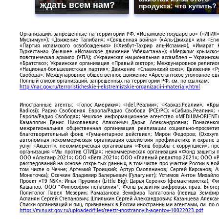
ждать всем нам?
продукта: что купить?
Организации, запрещенные на территории РФ: «Исламское государство» («ИГИЛ»)
Муслимун»); «Движение Талибан»; «Священная война» («Аль-Джихад» или «Египе
«Партия исламского освобождения» («Хизбут-Тахрир аль-Ислами»); «Имарат 
Туркестана» (бывшее «Исламское движение Узбекистана»); «Меджлис крымско
повстанческая армия» (УПА); «Украинская национальная ассамблея – Украинска
«Братство»; Украинская организация «Правый сектор»; Международное религио
«Национал-большевистская партия»; Движение «Славянский союз»; Движения «Р
Свобода»; Международное общественное движение «Арестантское уголовное еди
Полный список организаций, запрещенных на территории РФ, см. по ссылкам:
http://nac.gov.ru/terroristicheskie-i-ekstremistskie-organizacii-i-materialy.html
Иностранные агенты: «Голос Америки»; «Idel.Реалии»; «Кавказ.Реалии»; «Кр
Radiosi); Радио Свободная Европа/Радио Свобода (PCE/PC); «Сибирь.Реалии»
Европа/Радио Свобода»; Чешское информационное агентство «MEDIUM-ORIENT»
Камалягин Денис Николаевич; Апахончич Дарья Александровна; Понасенк
межрегиональная общественная организация реализации социально-просветит
благотворительный фонд «Гуманитарное действие»; Мирон Федоров; (Oxxxymi
автономная некоммерческая организация содействия профилактике и охране 
услуг «Акцент»; некоммерческая организация «Фонд борьбы с коррупцией»; п
организация «Мы против СПИДа»; некоммерческая организация «Фонд защиты пр
ООО «Альтаир 2021»; ООО «Вега 2021»; ООО «Главный редактор 2021»; ООО «Р
расследований на основе открытых данных, в том числе про участие России в в
том числе о Чечне; Артемий Троицкий; Артур Смолянинов; Сергей Кирсанов; 
Монеточка); Осечкин Владимир Валерьевич (Гулагу.нет); Устимов Антон Михайл
Проект «T9 NSK»; Илья Прусикин (Little Big); Дарья Серенко (фемактивистка);
Кашапов; ООО "Философия ненасилия"; Фонд развития цифровых прав; Блогер
Политолог Павел Мезерин; Рамазанова Земфира Талгатовна (певица Земфира)
Асланян Сергей Степанович; Шпилькин Сергей Александрович; Казанцева Алекса
Списки организаций и лиц, признанных в России иностранными агентами, см. по 
https://minjust.gov.ru/uploaded/files/reestr-inostrannyih-agentov-10022023.pdf