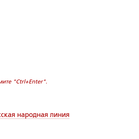
те "Ctrl+Enter".
сская народная линия