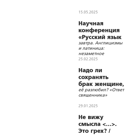
15.05.2025
Научная
конференция
«Русский язык
завтра. Англицизмы
сегодня и
и латиница:
незаметное
наступление». Часть
25.02.2025
1
Надо ли
сохранять
брак женщине,
её разлюбил? «Ответ
если супруг
священника»
29.01.2025
Не вижу
смысла <...>.
Это грех? /
Ответ