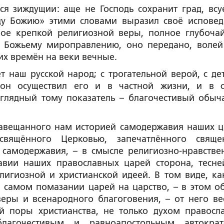
ся зиждущии: аще не Господь сохранит град, всу
рдцу Божию» этими словами выразил своё исповед
ое крепкой религиозной веры, полное глубоча
 Божьему мироправлению, оно передано, волей
их времён на веки вечные.
ет наш русской народ; с трогательной верой, с де
 он осуществил его и в частной жизни, и в 
аглядный тому показатель – благочестивый обыч
завещанного нам историей самодержавия наших ц
свящённого Церковью, запечатлённого свящ
 самодержавия, – в смысле религиозно-нравстве
жавии наших православных царей сторона, тесн
лигиозной и христианской идеей. В том виде, ка
в самом помазании царей на царство, – в этом о
еры и всенародного благоговения, – от него ве
й поры христианства, не только духом правосл
лагочестивым и равноапостольным автокра