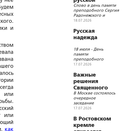
у нее
русской
Слово в день памяти
Будем
преподобного Сергия
есных
Радонежского и
преподобномученицы
кого.
18.07.2026
великой княгини
ики и
Елисаветы
Русская
надежда
ством
18 июля - День
евала
памяти
звана
преподобного
Сергия
17.07.2026
ашего
Радонежского
алось
Важные
тории
решения
сегда
Священного
В Москве состоялось
, или
Синода
очередное
рьбы.
заседание
сский
Священного Синода
17.07.2026
Русской
г или
Православной
В Ростовском
ьющий
Церкви
кремле
и,
как