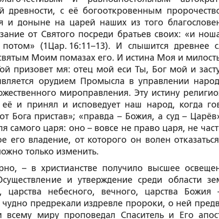
й древности, с её богооткровенным пророчеств
ся и доныне на царей наших из того благослове
зание от Святого посреди братьев своих: «и нош
потом» (1Цар. 16:11–13). И слышится древнее с
святым Моим помазах его. И истина Моя и милост
Той призовет мя: отец мой еси Ты, Бог мой и заст
арь является орудием Промысла в управлении наро
ожественного мироправления. Эту истину религио
 её и принял и исповедует наш народ, когда го
т Бога пристав»; «правда – Божия, а суд – Царёв»
я самого царя: оно – вовсе не право царя, не част
е его владение, от которого он волен отказаться
 можно только изменить.
ерно, – в христианстве получило высшее освеще
Осуществление и утверждение среди области зе
, царства небесного, вечного, царства Божия 
ей чудно предрекали издревле пророки, о ней пред
и всему миру проповедал Спаситель и Его апос