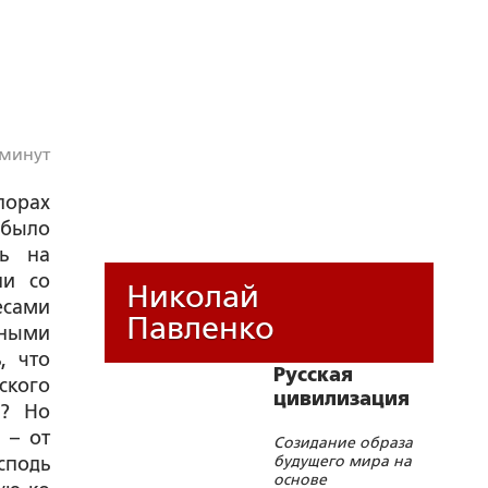
 минут
порах
 было
сь на
ли со
Николай
есами
Павленко
ными
, что
Русская
ского
цивилизация
о? Но
 – от
Созидание образа
будущего мира на
сподь
основе