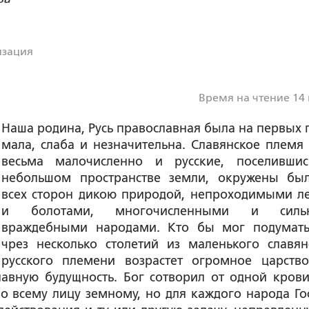
изация
Время на чтение 14
Наша родина, Русь православная была на первых 
мала, слаба и незначительна. Славянское племя
весьма малочисленно и русские, поселивши
небольшом пространстве земли, окружены бы
всех сторон дикою природой, непроходимыми л
и болотами, многочисленными и силь
враждебными народами. Кто бы мог подумать
чрез несколько столетий из маленького славян
русского племени возрастет огромное царств
лавную будущность. Бог сотворил от одной крови
о всему лицу земному, но для каждого народа Го