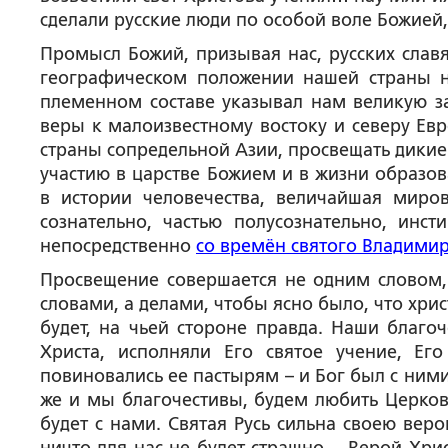
сделали русские люди по особой воле Божией
Промысл Божий, призывая нас, русских слав
географическом положении нашей страны н
племенном составе указывал нам великую за
веры к малоизвестному востоку и северу Евр
страны сопредельной Азии, просвещать дики
участию в царстве Божием и в жизни образов
в истории человечества, величайшая миров
сознательно, частью полусознательно, инс
непосредственно
со времён святого Владими
Просвещение совершается не одним словом, 
словами, а делами, чтобы ясно было, что хрис
будет, на чьей стороне правда. Наши благо
Христа, исполняли Его святое учение, Ег
повиновались ее пастырям – и Бог был с ними
же и мы благочестивы, будем любить Церковь
будет с нами. Святая Русь сильна своею вер