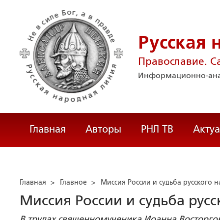
Русская 
Православие. С
Информационно-ана
Главная
Авторы
РНЛ ТВ
Акту
Главная
>
Главное
>
Миссия России и судьба русского 
Миссия России и судьба русс
В трудах священномученика Иоанна Восторго