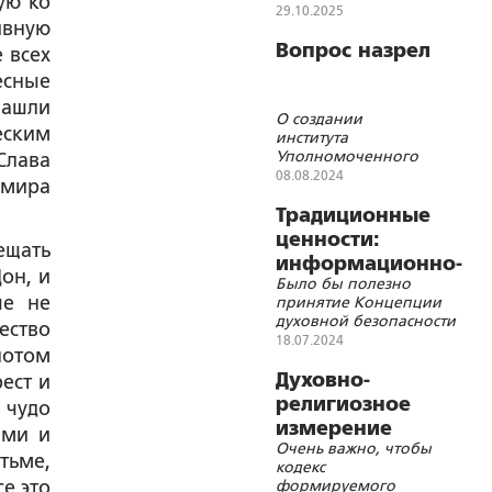
ую ко
непреходящих
29.10.2025
ивную
нравственных
ценностях
Вопрос назрел
 всех
есные
нашли
О создании
еским
института
Уполномоченного
Слава
при Президенте РФ
08.08.2024
имира
по защите
традиционных
Традиционные
российских духовно-
ценности:
ещать
нравственных
информационно-
ценностей
он, и
Было бы полезно
правовая
ше не
принятие Концепции
система и
духовной безопасности
ество
общественные
РФ как доктринального
18.07.2024
потом
институты
документа
Духовно-
ест и
религиозное
 чудо
измерение
ыми и
Очень важно, чтобы
Соборного
тьме,
кодекс
уложения 1649
е это
формируемого