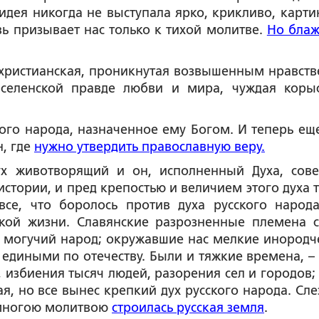
 идея никогда не выступала ярко, крикливо, карти
вь призывает нас только к тихой молитве.
Но бла
 христианская, проникнутая возвышенным нравств
вселенской правде любви и мира, чуждая коры
ого народа, назначенное ему Богом. И теперь еще
н, где
нужно утвердить православную веру.
ух животворящий и он, исполненный Духа, сов
стории, и пред крепостью и величием этого духа т
все, что боролось против духа русского народа
ской жизни. Славянские разрозненные племена 
 могучий народ; окружавшие нас мелкие инородч
едиными по отечеству. Были и тяжкие времена, –
, избиения тысяч людей, разорения сел и городов;
ая, но все вынес крепкий дух русского народа. Сле
 многою молитвою
строилась русская земля
.