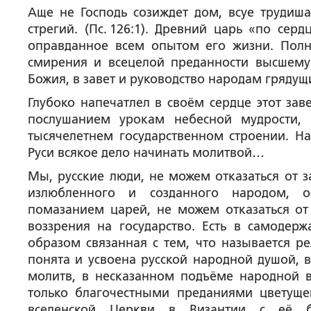
Аще не Господь созиждет дом, всуе трудиша
стрегий. (Пс. 126:1). Древний царь «по се
оправданное всем опытом его жизни. Полн
смирения и всецелой преданности высшему
Божия, в завет и руководство народам грядущ
Глубоко напечатлел в своём сердце этот зав
послушанием урокам небесной мудрости,
тысячелетнем государственном строении. Н
Руси всякое дело начинать молитвой…
Мы, русские люди, не можем отказаться от 
излюбленного и созданного народом, о
помазанием царей, не можем отказаться от
воззрения на государство. Есть в самодер
образом связанная с тем, что называется ре
понята и усвоена русской народной душой, 
молитв, в несказанном подъёме народной в
только благочестными преданиями цветуще
вселенской Церкви в Византии с её б