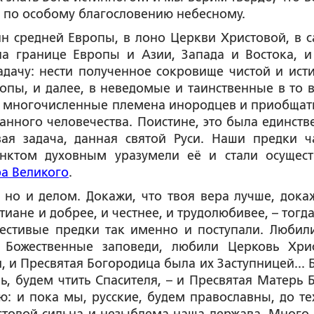
, по особому благословению небесному.
ян средней Европы, в лоно Церкви Христовой, в 
а границе Европы и Азии, Запада и Востока, и
дачу: нести полученное сокровище чистой и ист
опы, и далее, в неведомые и таинственные в то 
е многочисленные племена инородцев и приобщать
анного человечества. Поистине, это была единств
ая задача, данная святой Руси. Наши предки ч
тинктом духовным уразумели её и стали осущест
ра Великого
.
но и делом. Докажи, что твоя вера лучше, дока
тиане и добрее, и честнее, и трудолюбивее, – тогд
честивые предки так именно и поступали. Любил
о Божественные заповеди, любили Церковь Хрис
, и Пресвятая Богородица была их Заступницей... 
, будем чтить Спасителя, – и Пресвятая Матерь 
ою: и пока мы, русские, будем православны, до те