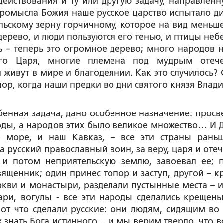
действования и ту или другую задачу, направленн
Промысла Божия наше русское царство испытало д
льскому зерну горчичному, которое на вид меньше
дерево, и люди пользуются его тенью, и птицы неб
сь – теперь это огромное дерево; много народов 
ого Царя, многие племена под мудрым отеч
 живут в мире и благодеянии. Как это случилось? 
 пор, когда наши предки во дни святого князя Влад
обенная задача, дано особенное назначение: просв
ды, а народов этих было великое множество… И Д
е море, и наш Кавказ, – все эти страны рань
 русский православный воин, за веру, царя и отеч
 и потом неприятельскую землю, завоевал ее; 
ященник; один принес топор и заступ, другой – кр
ркви и монастыри, разделали пустынные места – и
ари, вогулы - все эти народы сделались крещен
т что сделали русские: они людям, сидящим во 
 знать Бога истинного… и мы верим твердо, что вс