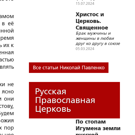
года
современного
15.07.2024
российского права
как можно в
Христос и
самом
большей степени
Церковь.
 в её
соответствовал
Священное
положениям
инной
Брак мужчины и
Таинство Брака
естественного
время
женщины в любви
права,
друг ко другу в союзе
установленного
 их к
мира является
05.03.2024
Божественным
енная
одной из главных
законодателем
граней единства
астью
Христа и Церкви
влять
Все статьи Николай Павленко
жи не
Русская
а ясно
Православная
и они
тову,
Церковь
Будем
Божия
По стопам
х пор
Игумена земли