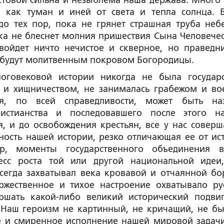
стовой сильна и незыблема наша держава. Много 
я, как туман и иней от света и тепла солнца. 
 до тех пор, пока не грянет страшная труба неб
ка не блеснет молния пришествия Сына Человечес
войдет ничто нечистое и скверное, но праведн
 будут молитвенным покровом Богородицы.
оговековой истории никогда не была государ
 и хищничеством, не занималась грабежом и во
я, по всей справедливости, может быть на
истианства и последовавшего после этого н
, и до освобождения крестьян, все у нас соверш
ность нашей истории, резко отличающая ее от ис
ер, моменты государственного объединения в
есс роста той или другой национальной идеи
сегда захватывал века кровавой и отчаянной бо
оржественное и тихое настроение охватывало ру
ершать какой-либо великий исторический подви
 Наш героизм не картинный, не кричащий, не б
ое и смиренное исполнение нашей мировой задач