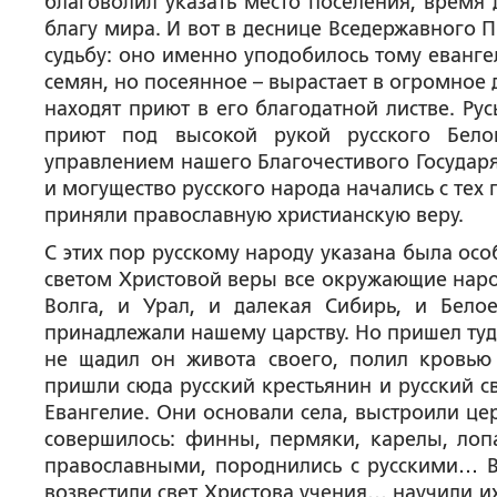
благоволил указать место поселения, время 
благу мира. И вот в деснице Вседержавного 
судьбу: оно именно уподобилось тому еванге
семян, но посеянное – вырастает в огромное 
находят приют в его благодатной листве. Ру
приют под высокой рукой русского Бел
управлением нашего Благочестивого Государя
и могущество русского народа начались с тех
приняли православную христианскую веру.
С этих пор русскому народу указана была ос
светом Христовой веры все окружающие наро
Волга, и Урал, и далекая Сибирь, и Бело
принадлежали нашему царству. Но пришел туда
не щадил он живота своего, полил кровью
пришли сюда русский крестьянин и русский св
Евангелие. Они основали села, выстроили це
совершилось: финны, пермяки, карелы, лоп
православными, породнились с русскими… Во
возвестили свет Христова учения… научили их