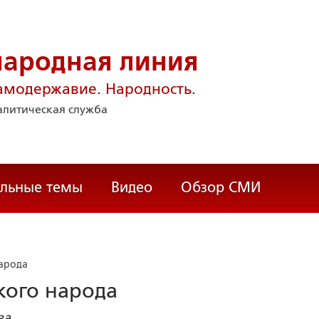
народная линия
амодержавие. Народность.
литическая служба
альные темы
Видео
Обзор СМИ
народа
кого народа
ва