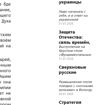
украинцы
е бде
ание,
Надо начинать с
йшего
себя, и в ответ на
украинский
 Духа
национализм стать
31.07.2026
не русскими
великороссами, а
Защита
тским
быть русскими во
Отечества:
всей полноте
своём
связь времён,
ай на
Выступление на
событий и
Круглом столе
территорий
«Фундаментальные
основы Союзного
арей,
31.07.2026
государства и
енным
современные
Сверхновые
нного
геополитические
русские
вызовы»
ейшим
к она
Размышления после
поездки с «ночными
билии
волками» в Вологду
ет не
30.07.2026
авной
Стратегия
тором