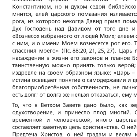
Константином, но и духом седой библейско
мнится, елей царского помазания изливает
рога, из которого некогда Давид приял пома
Дух Господень над Давидом от того дне и 
«Вознесох избранного от людей Моих; елеем 
с ним, и о имени Моем вознесется рог его. 
спасения моего» (Пс. 88:20, 21, 25, 27). Ц
насаждении в жизни его законов и планов Б
таинственную можно принять только верой;
издревле на своём образном языке: «Царь – о
истина освещает понятие о самодержавии и дл
благоприобретённая собственность, не лично
есть долг; от долга же нельзя отказаться, ему
То, что в Ветхом Завете дано было, как з
одухотворение, и принесло плод многий. 
временной и человеческой, иного царства
составляет заветную цель христианства. О н
Предтеча Христов, о ней градам и весям 