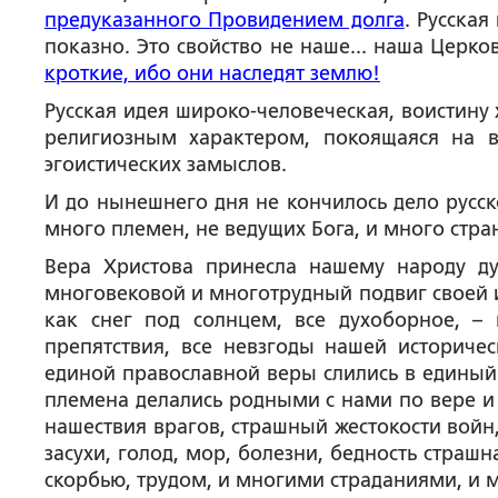
предуказанного Провидением долга
. Русская
показно. Это свойство не наше... наша Церко
кроткие, ибо они наследят землю!
Русская идея широко-человеческая, воистину
религиозным характером, покоящаяся на 
эгоистических замыслов.
И до нынешнего дня не кончилось дело русск
много племен, не ведущих Бога, и много стра
Вера Христова принесла нашему народу д
многовековой и многотрудный подвиг своей и
как снег под солнцем, все духоборное, – 
препятствия, все невзгоды нашей историче
единой православной веры слились в единый
племена делались родными с нами по вере и 
нашествия врагов, страшный жестокости войн
засухи, голод, мор, болезни, бедность страшн
скорбью, трудом, и многими страданиями, и