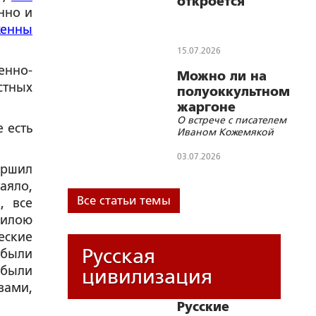
откроется
нно и
выставка
женны
«Образ
русского
15.07.2026
архиерея»
енно-
Можно ли на
стных
полуоккультном
жаргоне
О встрече с писателем
говорить об
 есть
Иваном Кожемякой
ответах на
Главные
03.07.2026
ершил
вопросы?
аяло,
Все статьи темы
, все
силою
еские
Русская
 были
 были
цивилизация
зами,
Русские