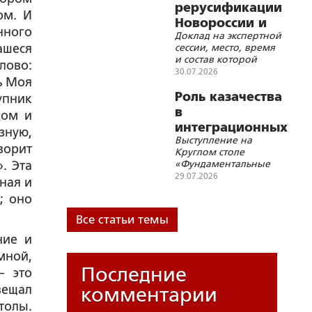
рерусификации
ом. И
Новороссии и
нного
Доклад на экспертной
Малороссии
ашеся
сессии, место, время
и состав которой
лово:
просили не
30.07.2026
ь Моя
разглашать
Роль казачества
упник
в
дом и
интеграционных
зную,
Выступление на
процессах
ворит
Круглом столе
Союзного
«Фундаментальные
. Эта
государства
основы Союзного
29.07.2026
ная и
государства и
; оно
современные
геополитические
Все статьи темы
вызовы»
ние и
мной,
Последние
– это
вещал
комментарии
толы.