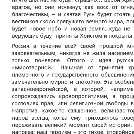
ничто для нас не будет страшно… Верой Хри
врагов, но они исчезнут, как воск от огн
благочестивы, – и святая Русь будет стоять
вестников скоро грядущего вечного мира, по
Будет новое небо и новая земля, куда не 
верующие будут приняты Христом и покрыты
Россия в течение всей своей прошлой мн
завоевательным, никогда не жила насилием
только поневоле. Оттого и идея русска
«миротворной». Начиная от принятия хр
племенного и государственного объединения
замечательно мирно и спокойно. Эта особен
западноевропейской, в которой, наприм
сопровождались кровопролитиями, а проц
сословиях прав, или религиозной свободы в
Напротив, какое-то священное, величаво-т
народ всегда, когда ему приходилось сов
переживать великий момент своей истории.
напоказ; наш героизм – это тихое, спокойн