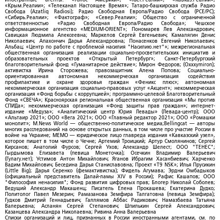
«Крым.Реалии»; «Телеканал Настоящее Время»; Татаро-башкирская служба Радио
Свобода (Azatliq Radiosi); Радио Свободная Европа/Радио Свобода (PCE/PC);
«Сибирь.Реалии»; «Фактограф»; «Север.Реалии»; Общество с ограниченной
ответственностью «Радио Свободная Европа/Радио Свобода»; Чешское
информационное агентство «MEDIUM-ORIENT»; Пономарев Лев Александрович;
Савицкая Людмила Алексеевна; Маркелов Сергей Евгеньевич; Камалягин Денис
Николаевич; Апахончич Дарья Александровна; Понасенков Евгений Николаевич;
Альбац; «Центр по работе с проблемой насилия "Насилию.нет"»; межрегиональная
общественная организация реализации социально-просветительских инициатив и
образовательных проектов «Открытый Петербург»; Санкт-Петербургский
благотворительный фонд «Гуманитарное действие»; Мирон Федоров; (Oxxxymiron);
активистка Ирина Сторожева; правозащитник Алена Попова; Социально-
ориентированная автономная некоммерческая организация содействия
профилактике и охране здоровья граждан «Феникс плюс»; автономная
некоммерческая организация социально-правовых услуг «Акцент»; некоммерческая
организация «Фонд борьбы с коррупцией»; программно-целевой Благотворительный
Фонд «СВЕЧА»; Красноярская региональная общественная организация «Мы против
СПИДа»; некоммерческая организация «Фонд защиты прав граждан»; интернет-
издание «Медуза»; «Аналитический центр Юрия Левады» (Левада-центр); ООО
«Альтаир 2021»; ООО «Вега 2021»; ООО «Главный редактор 2021»; ООО «Ромашки
монолит»; M.News World — общественно-политическое медиа;Bellingcat — авторы
многих расследований на основе открытых данных, в том числе про участие России в
войне на Украине; МЕМО — юридическое лицо главреда издания «Кавказский узел»,
которое пишет в том числе о Чечне; Артемий Троицкий; Артур Смолянинов; Сергей
Кирсанов; Анатолий Фурсов; Сергей Ухов; Александр Шелест; ООО "ТЕНЕС";
Гырдымова Елизавета (певица Монеточка); Осечкин Владимир Валерьевич
(Гулагу.нет); Устимов Антон Михайлович; Яганов Ибрагим Хасанбиевич; Харченко
Вадим Михайлович; Беседина Дарья Станиславовна; Проект «T9 NSK»; Илья Прусикин
(Little Big); Дарья Серенко (фемактивистка); Фидель Агумава; Эрдни Омбадыков
(официальный представитель Далай-ламы XIV в России); Рафис Кашапов; ООО
"Философия ненасилия"; Фонд развития цифровых прав; Блогер Николай Соболев;
Ведущий Александр Макашенц; Писатель Елена Прокашева; Екатерина Дудко;
Политолог Павел Мезерин; Рамазанова Земфира Талгатовна (певица Земфира);
Гудков Дмитрий Геннадьевич; Галлямов Аббас Радикович; Намазбаева Татьяна
Валерьевна; Асланян Сергей Степанович; Шпилькин Сергей Александрович;
Казанцева Александра Николаевна; Ривина Анна Валерьевна
Списки организаций и лиц, признанных в России иностранными агентами, см. по