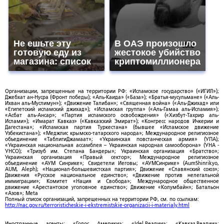
Не ешьте эту
В ОАЭ произошло
готовую еду из
жестокое убийство
магазина: список
криптомиллионера
Организации, запрещенные на территории РФ: «Исламское государство» («ИГИЛ»);
Джебхат ан-Нусра (Фронт победы); «Аль-Каида» («База»); «Братья-мусульмане» («Аль-
Ихван аль-Муслимун»); «Движение Талибан»; «Священная война» («Аль-Джихад» или
«Египетский исламский джихад»); «Исламская группа» («Аль-Гамаа аль-Исламия»);
«Асбат аль-Ансар»; «Партия исламского освобождения» («Хизбут-Тахрир аль-
Ислами»); «Имарат Кавказ» («Кавказский Эмират»); «Конгресс народов Ичкерии и
Дагестана»; «Исламская партия Туркестана» (бывшее «Исламское движение
Узбекистана»); «Меджлис крымско-татарского народа»; Международное религиозное
объединение «ТаблигиДжамаат»; «Украинская повстанческая армия» (УПА);
«Украинская национальная ассамблея – Украинская народная самооборона» (УНА -
УНСО); «Тризуб им. Степана Бандеры»; Украинская организация «Братство»;
Украинская организация «Правый сектор»; Международное религиозное
объединение «АУМ Синрике»; Свидетели Иеговы; «АУМСинрике» (AumShinrikyo,
AUM, Aleph); «Национал-большевистская партия»; Движение «Славянский союз»;
Движения «Русское национальное единство»; «Движение против нелегальной
иммиграции»; Комитет «Нация и Свобода»; Международное общественное
движение «Арестантское уголовное единство»; Движение «Колумбайн»; Батальон
«Азов»; Meta
Полный список организаций, запрещенных на территории РФ, см. по ссылкам:
http://nac.gov.ru/terroristicheskie-i-ekstremistskie-organizacii-i-materialy.html
Иностранные агенты: «Голос Америки»; «Idel.Реалии»; «Кавказ.Реалии»;