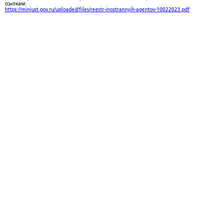
ссылкам:
https://minjust.gov.ru/uploaded/files/reestr-inostrannyih-agentov-10022023.pdf