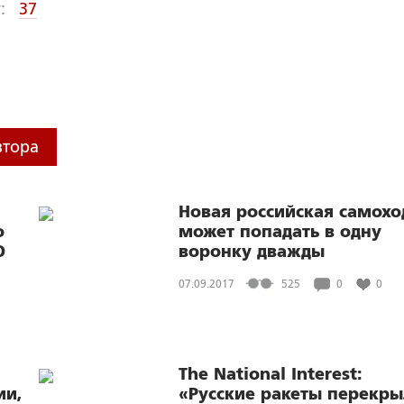
:
37
втора
Новая российская самохо
о
может попадать в одну
О
воронку дважды
07.09.2017
525
0
0
The National Interest:
ии,
«Русские ракеты перекр