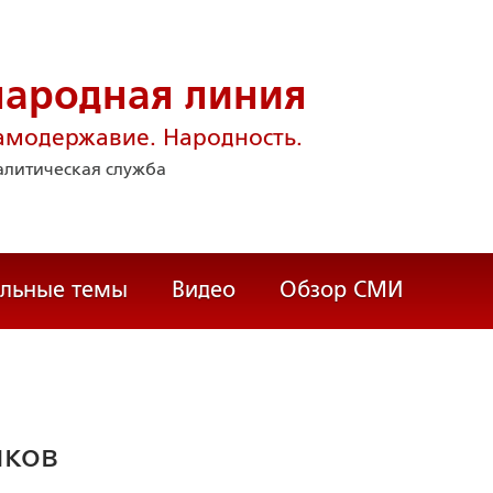
народная линия
амодержавие. Народность.
литическая служба
альные темы
Видео
Обзор СМИ
чков