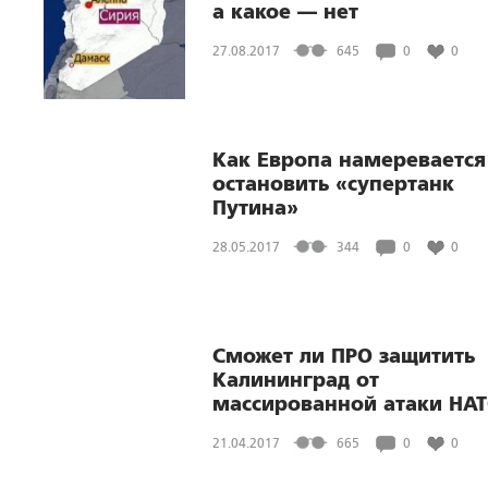
а какое — нет
27.08.2017
645
0
0
Как Европа намеревается
остановить «супертанк
Путина»
28.05.2017
344
0
0
Сможет ли ПРО защитить
Калининград от
массированной атаки НА
21.04.2017
665
0
0