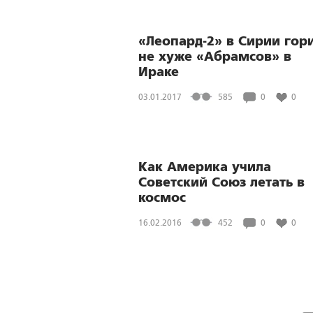
«Леопард-2» в Сирии гор
не хуже «Абрамсов» в
Ираке
03.01.2017
585
0
0
Как Америка учила
Советский Союз летать в
космос
16.02.2016
452
0
0