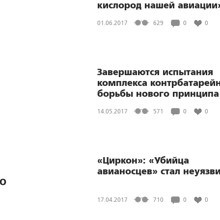
кислород нашей авиации
01.06.2017
629
0
0
Завершаются испытания
комплекса контрбатарей
борьбы нового принципа
действия
14.05.2017
571
0
0
«Циркон»: «Убийца
авианосцев» стал неуязв
ТО
17.04.2017
710
0
0