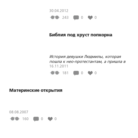
30.04.2012
243
0
0
Библия под хруст попкорна
История девушки Людмилы, которая
пошла к нео-протестантам, а пришла в
Церковь, рассказанная ею самой
16.11.2011
181
0
0
Материнские открытия
08.08.2007
160
0
0