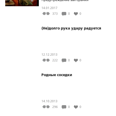
14.01.2017
373
0
0
(Не)долго рука удару радуется
12.12.2013
222
0
0
Родные соседки
14.10.2013
296
0
0