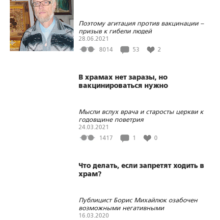
Поэтому агитация против вакцинации –
призыв к гибели людей
28.06.2021
8014
53
2
В храмах нет заразы, но
вакцинироваться нужно
Мысли вслух врача и старосты церкви к
годовщине поветрия
24.03.2021
1417
1
0
Что делать, если запретят ходить в
храм?
Публицист Борис Михайлюк озабочен
возможными негативными
последствиями коронавируса для
16.03.2020