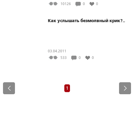
церковной жизни
10126
0
0
Как услышать безмолвный крик?..
03.04.2011
533
0
0
1