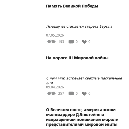
Память Великой Победы
Почему ее старается стереть Европа
07.05.2026
193
0
0
На пороге III Мировой войны
С чем мир встречает светлые пасхальные
дни
09.04.2026
257
0
0
О Великом посте, американском
миллиардере Д.Эпштейне и
извращенном понимании морали
представителями мировой элиты