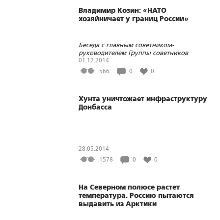
Владимир Козин: «НАТО
хозяйничает у границ России»
Беседа с главным советником-
руководителем Группы советников
директора РИСИ, профессором
01.12.2014
Академии военных наук
566
0
0
Хунта уничтожает инфраструктуру
Донбасса
28.05.2014
1578
0
0
На Северном полюсе растет
температура. Россию пытаются
выдавить из Арктики