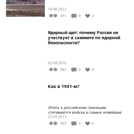
18.08.2022
651
0
0
Ядерный щит: почему Россия не
участвует в саммите по ядерной
безопасности?
02.04.2016
867
0
0
Как в 1941-м?
Опять к российским границам
стягиваются войска и самые новейшие
вооружения
25.09.2015
497
0
0