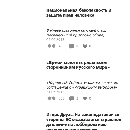
Национальная безопасность и
защита прав человека
В Киеве состоялся круглый стол,
посвященный проблеме сбора,
обработки, защиты и использования
05.06.2013
персональных данных
433
0
0
«Время сплотить ряды всем
сторонникам Русского мира»
«Народный Собор» Украины заключил
соглашение с «Украинским выбором»
31.05.2013
955
2
0
Игорь Друзь: На законодателей со
стороны ЕС оказывается страшное
давление по лоббированию
интересов извращенцев