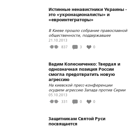
содомитов
Истинные ненавистники Украины -
это «укронационалисты» и
«евроинтеграторы»
В Киеве прошло собрание православной
общественности, поддержавшее
единство Русского міра и осудившее
21.10.2013
курс на «евроинтеграцию»
837
3
0
Вадим Колесниченко: Твердая и
однозначная позиция России
смогла предотвратить новую
агрессию
На киевской пресс-конференции
осудили агрессию Запада против Сирии
и поддержали позицию России
05.10.2013
331
0
0
Защитникам Святой Руси
посвящается