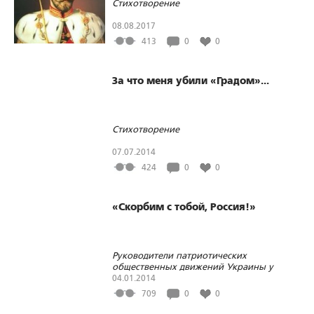
Стихотворение
08.08.2017
413
0
0
За что меня убили «Градом»...
Стихотворение
07.07.2014
424
0
0
«Скорбим с тобой, Россия!»
Руководители патриотических
общественных движений Украины у
посольства Российской Федерации
04.01.2014
почтили память погибших от терактов в
709
0
0
Волгограде