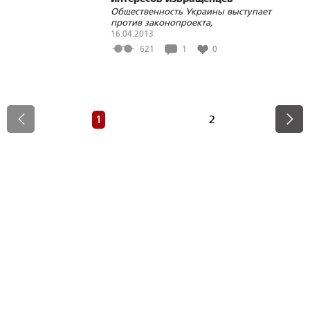
Общественность Украины выступает
против законопроекта,
поддерживающего пропаганду
16.04.2013
гомосексуализма
621
1
0
1
2