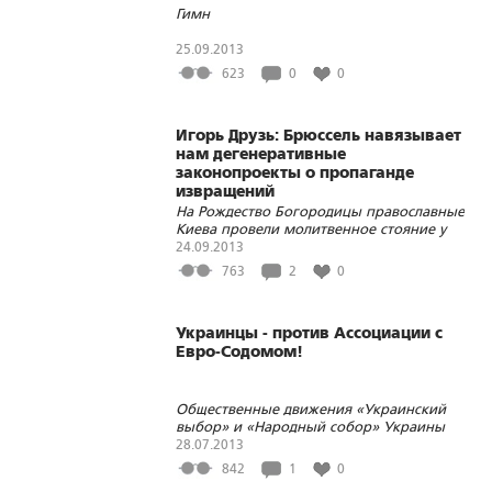
Гимн
25.09.2013
623
0
0
Игорь Друзь: Брюссель навязывает
нам дегенеративные
законопроекты о пропаганде
извращений
На Рождество Богородицы православные
Киева провели молитвенное стояние у
посольства Евросоюза против
24.09.2013
ассоциации Украины с евро-содомом
763
2
0
Украинцы - против Ассоциации с
Евро-Содомом!
Общественные движения «Украинский
выбор» и «Народный собор» Украины
организовали пикет возле
28.07.2013
представительства ЕС
842
1
0