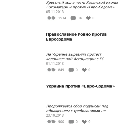
Крестный ход в честь Казанской иконы
Богоматери и против «Евро-Содома»
прошел в Киеве
05.11.2013
1534
34
0
Православное Ровно против
Евросодома
На Украине выразили протест
колониальной Ассоциации с ЕС
01.11.2013
849
0
0
Украина против «Евро-Содома»
Продолжается сбор подписей под
обращением с требованиями не
допустить подписания документов об
23.10.2013
Ассоциации с ЕС и отклонить
900
0
0
законопроект о «недискриминации»