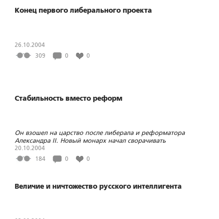
Конец первого либерального проекта
26.10.2004
309
0
0
Стабильность вместо реформ
Он взошел на царство после либерала и реформатора
Александра II. Новый монарх начал сворачивать
либеральные реформы своего предшественника, укреплять
20.10.2004
государство.
184
0
0
Величие и ничтожество русского интеллигента