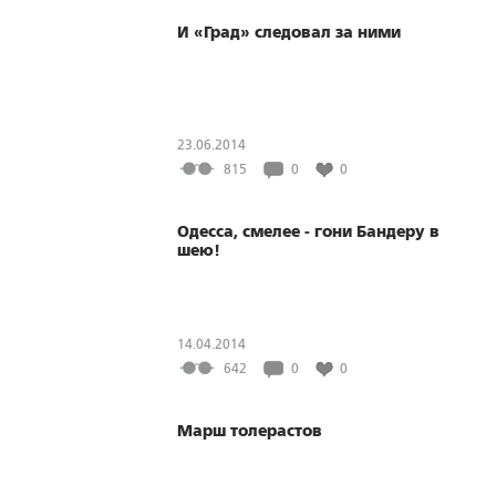
И «Град» следовал за ними
23.06.2014
815
0
0
Одесса, смелее - гони Бандеру в
шею!
14.04.2014
642
0
0
Марш толерастов