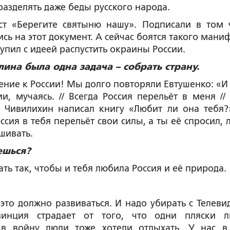
т разделять даже беды русского народа.
т «Берегите святыню нашу». Подписали в том 
ь на этот документ. А сейчас боятся такого маниф
упил с идеей распустить окраины России.
лина была одна задача – собрать страну.
ение к России! Мы долго повторяли Евтушенко: «И 
ии, мучаясь. // Всегда Россия перельёт в меня //
о Чивилихин написал книгу «Любит ли она тебя?
ссия в тебя перельёт свои силы, а ты её спросил, 
ашивать.
ешься?
ать так, чтобы и тебя любила Россия и её природа.
ё это должно развиваться. И надо убирать с Телеви
винция страдает от того, что одни пляски 
в войну люди тоже хотели отдыхать. У нас в 