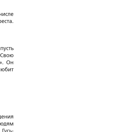
числе
еста.
пусть
 Свою
». Он
любит
дения
людям
Гусь-