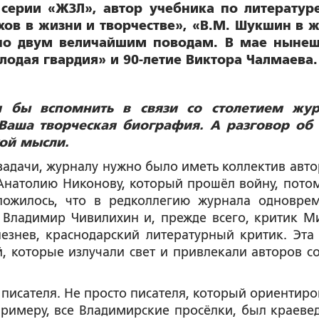
серии «ЖЗЛ», автор учебника по литератур
хов в жизни и творчестве», «В.М. Шукшин в 
ь по двум величайшим поводам. В мае ныне
одая гвардия» и 90-летие Виктора Чалмаева.
и бы вспомнить в связи со столетием жур
Ваша творческая биография. А разговор об
кой мысли.
 задачи, журналу нужно было иметь коллектив авто
 Анатолию Никонову, который прошёл войну, пото
сложилось, что в редколлегию журнала одновре
 Владимир Чивилихин и, прежде всего, критик М
знев, краснодарский литературный критик. Эта
, которые излучали свет и привлекали авторов со
 писателя. Не просто писателя, который ориентиро
 примеру, все Владимирские просёлки, был краеве