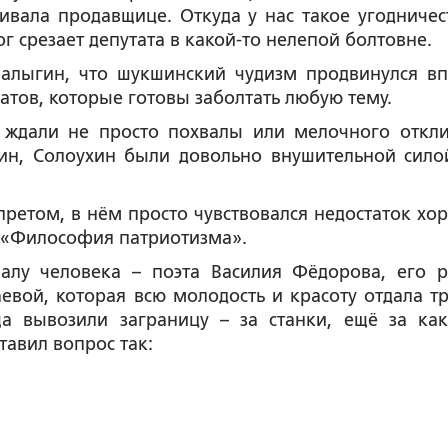
кивала продавщице. Откуда у нас такое угодничест
г срезает депутата в какой-то нелепой болтовне.
алыгин, что шукшинский чудизм продвинулся вп
утатов, которые готовы заболтать любую тему.
 ждали не просто похвалы или мелочного откли
ин, Солоухин были довольно внушительной сило
ретом, в нём просто чувствовался недостаток хо
ю «Философия патриотизма».
алу человека – поэта Василия Фёдорова, его 
вой, которая всю молодость и красоту отдала тр
а вывозили заграницу – за станки, ещё за как
тавил вопрос так: