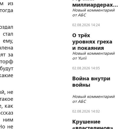
ом из
миллиардерах…
тогда
Новый комментарий
от АБС
02.08.2026 14:24
оздал
 стал
О трёх
 ему,
уровнях греха
члена
и покаяния
Новый комментарий
ят за
от Yurii
 торф
будут
02.08.2026 14:05
какие
Война внутри
войны
й, не
Новый комментарий
такое
от АБС
, как
02.08.2026 14:02
ссказ
с ним
Крушение
Но не
«властелинов»