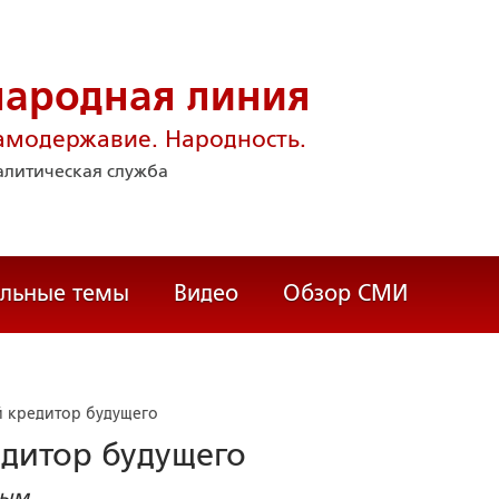
народная линия
амодержавие. Народность.
литическая служба
альные темы
Видео
Обзор СМИ
й кредитор будущего
едитор будущего
вым