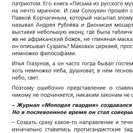
патриотом. Его книга «Письма из русского муз
на нечто мрачное. И сам Солоухин прошёл с
Павкой Корчагиным, который насыпал злому 
называл Андрея Рублёва и Дионисия моцарт
выставке небольшую икону, где была табличк
же не африканский божок, не глиняная маска
он описывал Суздаль? Маковки церквей, прос
немножко философами.
Илья Глазунов, а он часто тогда бывал гост
хоть немножко неба, душноват, в нём теснов
небо, свет.
Поэтому ошибочно представление о славя
никому не подчиняется, никаким законам не с
– Журнал «Молодая гвардия» создавался
Но в послевоенное время он стал соверш
– Создать сразу какое-то направление и те
изначально ставились пропагандистские з