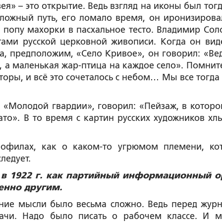
ея» – это открытие. Ведь взгляд на иконы был тогд
ложный путь, его ломало время, он иронизирова
попу махорки в пасхальное тесто. Владимир Сол
ами русской церковной живописи. Когда он вид
а, предположим, «Село Кривое», он говорил: «Вед
, а маленькая жар-птица на каждое село». Помните
торы, и всё это сочеталось с небом… Мы все тогда
ем «Молодой гвардии», говорил: «Пейзаж, в которо
ато». В то время с картин русских художников хл
нофилах, как о каком-то угрюмом племени, ко
ледует.
 в 1922 г. как партийный информационный о
енно другим.
чение мысли было весьма сложно. Ведь перед жур
адачи. Надо было писать о рабочем классе. И 