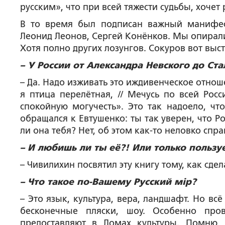
русским», что при всей тяжести судьбы, хоче
В то время был подписан важный манифес
Леонид Леонов, Сергей Конёнков. Мы опиралис
Хотя полно других лозунгов. Сокуров вот выст
– У России от Александра Невского до Ста
– Да. Надо изживать это иждивенческое отнош
я птица перелётная, // Мечусь по всей Росс
спокойную могучесть». Это так надоело, чт
обращался к Евтушенко: ты так уверен, что Ро
ли она тебя? Нет, об этом как-то неловко спр
– И любишь ли ты её?! Или только пользу
– Чивилихин посвятил эту книгу тому, как сдел
– Что такое по-Вашему Русский м
i
р?
– Это язык, культура, вера, ландшафт. Но вс
бесконечные пляски, шоу. Особенно про
предоставляют в Домах культуры. Помню, 