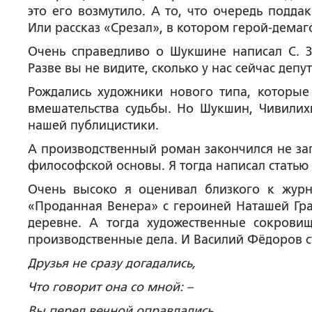
это его возмутило. А то, что очередь подда
Или рассказ «Срезал», в котором герой-демаго
Очень справедливо о Шукшине написал С. З
Разве вы не видите, сколько у нас сейчас деп
Рождались художники нового типа, которые
вмешательства судьбы. Но Шукшин, Чивилих
нашей публицистики.
А производственный роман закончился не зап
философской основы. Я тогда написал стать
Очень высоко я оценивал близкого к журн
«Проданная Венера» с героиней Наташей Грае
деревне. А тогда художественные сокровищ
производственные дела. И Василий Фёдоров с
Друзья не сразу догадались,
Что говорит она со мной: –
Вы перед вечной оправдались,