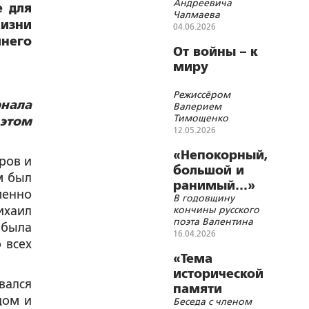
Андреевича
е для
русский народ
Чалмаева
убывает»
жизни
04.06.2026
шнего
От войны – к
миру
Режиссёром
нала
Валерием
Тимощенко
 этом
завершена работа
12.05.2026
над
документальным
«Непокорный,
ров и
фильмом о
большой и
м был
восстановлении
ранимый…»
мирной жизни на
менно
В годовщину
Донбассе
ихаил
кончины русского
поэта Валентина
 была
Сорокина состоялся
16.04.2026
 всех
концерт,
посвящённый его
«Тема
творчеству
исторической
вался
памяти
дом и
Беседа с членом
должна быть