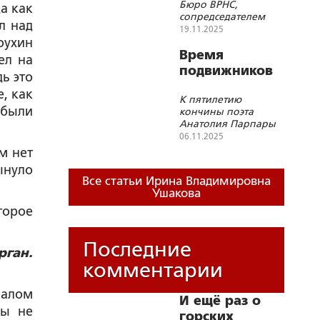
Бюро ВРНС,
а как
главной в
сопредседателем
л над
воспитании
«Союза
19.11.2025
детей»
православных
оухин
женщин»
Время
ел на
подвижников
ь это
, как
К пятилетию
 были
кончины поэта
Анатолия Парпары
(1940–2020)
06.11.2025
м нет
ынуло
Все статьи Ирина Владимировна
Ушакова
торое
Последние
рган.
комментарии
налом
И ещё раз о
мы не
горских