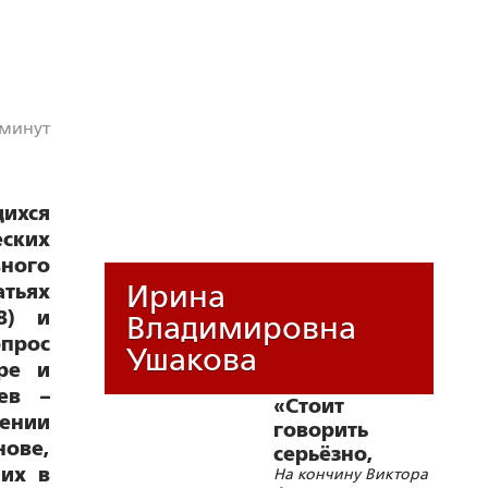
 минут
щихся
еских
вного
Ирина
атьях
8) и
Владимировна
опрос
Ушакова
ре и
аев –
«Стоит
ении
говорить
нове,
серьёзно,
ших в
На кончину Виктора
видя, как