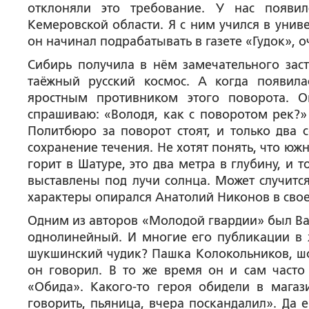
отклоняли это требование. У нас появи
Кемеровской области. Я с ним учился в униве
он начинал подрабатывать в газете «Гудок», 
Сибирь получила в нём замечательного заст
таёжный русский космос. А когда появила
яростным противником этого поворота. 
спрашиваю: «Володя, как с поворотом рек?»
Политбюро за поворот стоят, и только два 
сохранение течения. Не хотят понять, что юж
горит в Шатуре, это два метра в глубину, и 
выставлены под лучи солнца. Может случится
характеры опирался Анатолий Никонов в сво
Одним из авторов «Молодой гвардии» был В
однолинейный. И многие его публикации в 
шукшинский чудик? Пашка Колокольников, шоф
он говорил. В то же время он и сам часто 
«Обида». Какого-то героя обидели в магаз
говорить, пьяница, вчера поскандалил». Да 