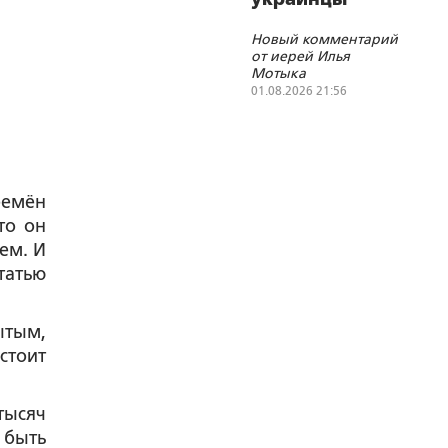
Новый комментарий
от иерей Илья
Мотыка
01.08.2026 21:56
ремён
то он
ем. И
татью
ытым,
стоит
тысяч
 быть