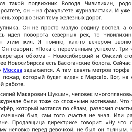
лся такой подвижник Володя Чивилихин, род
рситете, он – на факультете журналистики. И уже 
очень хорошо знал тему железных дорог.
упника. Он не просто малую родину воспел, а с
сь идея поворота северных рек, то Чивилихин
Он этим жил. Я помню, как-то вечером звоню
 Он говорит: «Пока с переменным успехом. Три 
секретаря обкома – Новосибирский и Омский сто
нее Новосибирска есть Васюганские болота. Сейчас
то
Москва
задыхается. А там девять метров торфа 
 пожар, который будет виден с Марса!». Вот, на 
ей работе.
асилий Макарович Шукшин, человек многоплановы
журнале были тоже со сложными мотивами. Что 
ёр, который мотался по сёлам, развозил счастье
смешной был, сам того счастья не знал. Или ра
ине. Продавщица директрисе говорит: «Ну что 
ему неловко перед девочкой, не был он пьяным. 