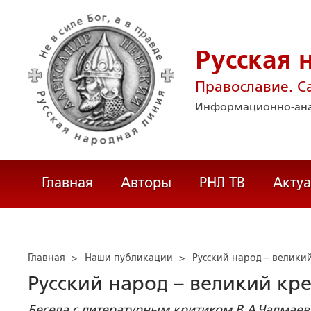
Русская 
Православие. С
Информационно-ана
Главная
Авторы
РНЛ ТВ
Акту
Главная
>
Наши публикации
>
Русский народ – велики
Русский народ – великий кр
Беседа с литературным критиком В.А.Чалмае