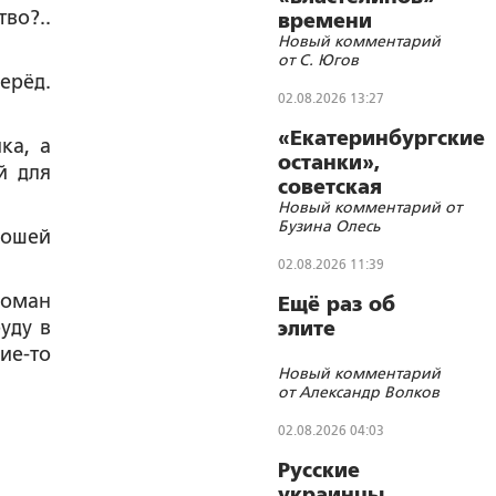
во?..
времени
Новый комментарий
от С. Югов
ерёд.
02.08.2026 13:27
«Екатеринбургские
ка, а
останки»,
й для
советская
Новый комментарий от
символика и
Бузина Олесь
цифровизации
рошей
02.08.2026 11:39
роман
Ещё раз об
уду в
элите
ие-то
Новый комментарий
от Александр Волков
02.08.2026 04:03
Русские
украинцы