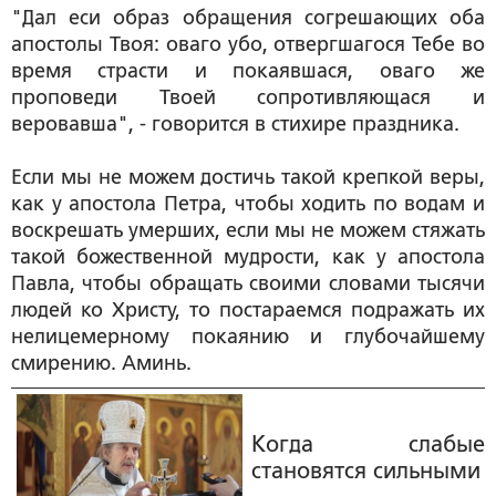
"Дал еси образ обращения согрешающих оба
апостолы Твоя: оваго убо, отвергшагося Тебе во
время страсти и покаявшася, оваго же
проповеди Твоей сопротивляющася и
веровавша", - говорится в стихире праздника.
Если мы не можем достичь такой крепкой веры,
как у апостола Петра, чтобы ходить по водам и
воскрешать умерших, если мы не можем стяжать
такой божественной мудрости, как у апостола
Павла, чтобы обращать своими словами тысячи
людей ко Христу, то постараемся подражать их
нелицемерному покаянию и глубочайшему
смирению. Аминь.
Когда слабые
становятся сильными