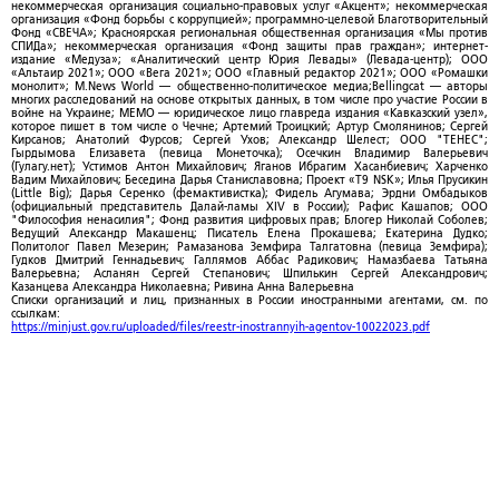
некоммерческая организация социально-правовых услуг «Акцент»; некоммерческая
организация «Фонд борьбы с коррупцией»; программно-целевой Благотворительный
Фонд «СВЕЧА»; Красноярская региональная общественная организация «Мы против
СПИДа»; некоммерческая организация «Фонд защиты прав граждан»; интернет-
издание «Медуза»; «Аналитический центр Юрия Левады» (Левада-центр); ООО
«Альтаир 2021»; ООО «Вега 2021»; ООО «Главный редактор 2021»; ООО «Ромашки
монолит»; M.News World — общественно-политическое медиа;Bellingcat — авторы
многих расследований на основе открытых данных, в том числе про участие России в
войне на Украине; МЕМО — юридическое лицо главреда издания «Кавказский узел»,
которое пишет в том числе о Чечне; Артемий Троицкий; Артур Смолянинов; Сергей
Кирсанов; Анатолий Фурсов; Сергей Ухов; Александр Шелест; ООО "ТЕНЕС";
Гырдымова Елизавета (певица Монеточка); Осечкин Владимир Валерьевич
(Гулагу.нет); Устимов Антон Михайлович; Яганов Ибрагим Хасанбиевич; Харченко
Вадим Михайлович; Беседина Дарья Станиславовна; Проект «T9 NSK»; Илья Прусикин
(Little Big); Дарья Серенко (фемактивистка); Фидель Агумава; Эрдни Омбадыков
(официальный представитель Далай-ламы XIV в России); Рафис Кашапов; ООО
"Философия ненасилия"; Фонд развития цифровых прав; Блогер Николай Соболев;
Ведущий Александр Макашенц; Писатель Елена Прокашева; Екатерина Дудко;
Политолог Павел Мезерин; Рамазанова Земфира Талгатовна (певица Земфира);
Гудков Дмитрий Геннадьевич; Галлямов Аббас Радикович; Намазбаева Татьяна
Валерьевна; Асланян Сергей Степанович; Шпилькин Сергей Александрович;
Казанцева Александра Николаевна; Ривина Анна Валерьевна
Списки организаций и лиц, признанных в России иностранными агентами, см. по
ссылкам:
https://minjust.gov.ru/uploaded/files/reestr-inostrannyih-agentov-10022023.pdf