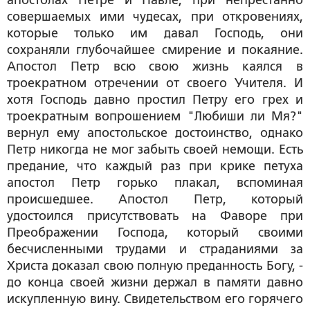
апостолах Петре и Павле, при непрестанно
совершаемых ими чудесах, при откровениях,
которые только им давал Господь, они
сохраняли глубочайшее смирение и покаяние.
Апостол Петр всю свою жизнь каялся в
троекратном отречении от своего Учителя. И
хотя Господь давно простил Петру его грех и
троекратным вопрошением "Любиши ли Мя?"
вернул ему апостольское достоинство, однако
Петр никогда не мог забыть своей немощи. Есть
предание, что каждый раз при крике петуха
апостол Петр горько плакал, вспоминая
происшедшее. Апостол Петр, который
удостоился присутствовать на Фаворе при
Преображении Господа, который своими
бесчисленными трудами и страданиями за
Христа доказал свою полную преданность Богу, -
до конца своей жизни держал в памяти давно
искупленную вину. Свидетельством его горячего