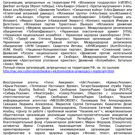
Организации, запрещенные на территории РФ: «Исламское государство» («ИГИЛ»);
Джебхат ан-Нусра (Фронт победы); «Аль-Каида» («База»); «Братья-мусульмане» («Аль-
Ихван аль-Муслимун»); «Движение Талибан»; «Священная война» («Аль-Джихад» или
«Египетский исламский джихад»); «Исламская группа» («Аль-Гамаа аль-Исламия»);
«Асбат аль-Ансар»; «Партия исламского освобождения» («Хизбут-Тахрир аль-
Ислами»); «Имарат Кавказ» («Кавказский Эмират»); «Конгресс народов Ичкерии и
Дагестана»; «Исламская партия Туркестана» (бывшее «Исламское движение
Узбекистана»); «Меджлис крымско-татарского народа»; Международное религиозное
объединение «ТаблигиДжамаат»; «Украинская повстанческая армия» (УПА);
«Украинская национальная ассамблея – Украинская народная самооборона» (УНА -
УНСО); «Тризуб им. Степана Бандеры»; Украинская организация «Братство»;
Украинская организация «Правый сектор»; Международное религиозное
объединение «АУМ Синрике»; Свидетели Иеговы; «АУМСинрике» (AumShinrikyo,
AUM, Aleph); «Национал-большевистская партия»; Движение «Славянский союз»;
Движения «Русское национальное единство»; «Движение против нелегальной
иммиграции»; Комитет «Нация и Свобода»; Международное общественное
движение «Арестантское уголовное единство»; Движение «Колумбайн»; Батальон
«Азов»; Meta
Полный список организаций, запрещенных на территории РФ, см. по ссылкам:
http://nac.gov.ru/terroristicheskie-i-ekstremistskie-organizacii-i-materialy.html
Иностранные агенты: «Голос Америки»; «Idel.Реалии»; «Кавказ.Реалии»;
«Крым.Реалии»; «Телеканал Настоящее Время»; Татаро-башкирская служба Радио
Свобода (Azatliq Radiosi); Радио Свободная Европа/Радио Свобода (PCE/PC);
«Сибирь.Реалии»; «Фактограф»; «Север.Реалии»; Общество с ограниченной
ответственностью «Радио Свободная Европа/Радио Свобода»; Чешское
информационное агентство «MEDIUM-ORIENT»; Пономарев Лев Александрович;
Савицкая Людмила Алексеевна; Маркелов Сергей Евгеньевич; Камалягин Денис
Николаевич; Апахончич Дарья Александровна; Понасенков Евгений Николаевич;
Альбац; «Центр по работе с проблемой насилия "Насилию.нет"»; межрегиональная
общественная организация реализации социально-просветительских инициатив и
образовательных проектов «Открытый Петербург»; Санкт-Петербургский
благотворительный фонд «Гуманитарное действие»; Мирон Федоров; (Oxxxymiron);
активистка Ирина Сторожева; правозащитник Алена Попова; Социально-
ориентированная автономная некоммерческая организация содействия
профилактике и охране здоровья граждан «Феникс плюс»; автономная