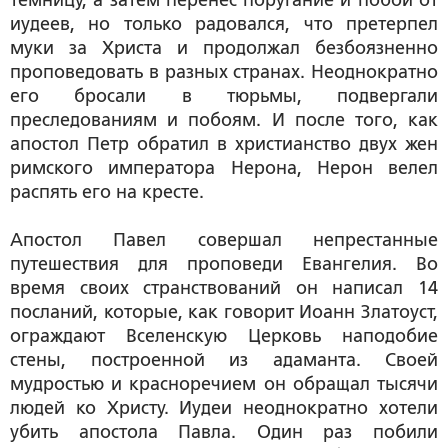
темницу, а затем перенес поругание и побои от
иудеев, но только радовался, что претерпел
муки за Христа и продолжал безбоязненно
проповедовать в разных странах. Неоднократно
его бросали в тюрьмы, подвергали
преследованиям и побоям. И после того, как
апостол Петр обратил в христианство двух жен
римского императора Нерона, Нерон велел
распять его на кресте.
Апостол Павел совершал непрестанные
путешествия для проповеди Евангелия. Во
время своих странствований он написал 14
посланий, которые, как говорит Иоанн Златоуст,
ограждают Вселенскую Церковь наподобие
стены, построенной из адаманта. Своей
мудростью и красноречием он обращал тысячи
людей ко Христу. Иудеи неоднократно хотели
убить апостола Павла. Один раз побили