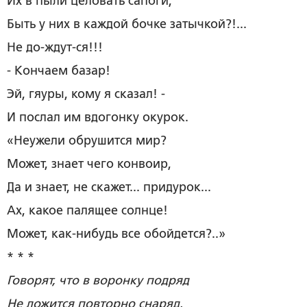
Их в пыли целовать сапоги,
Быть у них в каждой бочке затычкой?!...
Не до-ждут-ся!!!
- Кончаем базар!
Эй, гяуры, кому я сказал! -
И послал им вдогонку окурок.
«Неужели обрушится мир?
Может, знает чего конвоир,
Да и знает, не скажет... придурок...
Ах, какое палящее солнце!
Может, как-нибудь все обойдется?..»
* * *
Говорят, что в воронку подряд
Не ложится повторно снаряд.