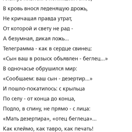
В кровь внося леденящую дрожь,
Не кричащая правда утрат,
От которой и свету не рад -
А безумная, дикая ложь...
Телеграмма ­- как в сердце свинец:
«Сын ваш в розыск объявлен - беглец...»
В одночасье обрушился мир:
«Сообщаем: ваш сын - дезертир...»
И пошло-покатилось: с крыльца
По селу - от конца до конца,
Подло, в спину, не прямо ­- с лица:
«Мать дезертира», «отец беглеца»...
Как клеймо, как тавро, как печать!