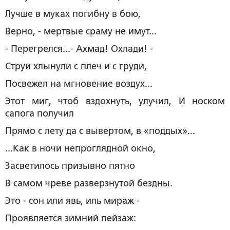
Лучше в муках погибну в бою,
Верно, - мертвые сраму не имут...
- Перегрелся...- Ахмад! Охлади! ­-­
Струи хлынули с плеч и с груди,
Посвежел на мгновение воздух...
Этот миг, чтоб вздохнуть, улучил, И носком
сапога получил
Прямо с лету да с вывертом, в «поддых»...
...Как в ночи непроглядной окно,
Засветилось призывно пятно
В самом чреве разверзнутой бездны.
Это - сон или явь, иль мираж -
Проявляется зимний пейзаж: