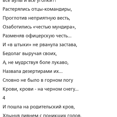
Все аулы и все уголки?!
Растерялись отцы-командиры,
Проглотив неприятную весть,
Озаботились «честью мундира»,
Разменяв офицерскую честь...
И «в штыки» не рванула застава,
Бедолаг выручая своих,
А, не мудрствуя боле лукаво,
Назвала дезертирами их...
Словно не было в горном логу
Крови, крови - на черном снегу...
4
И пошла на родительский кров,
Хлынув ливнем с поникших голов,