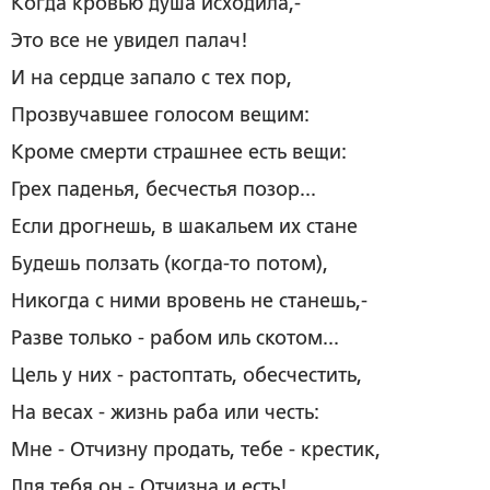
Когда кровью душа исходила,-
Это все не увидел палач!
И на сердце запало с тех пор,
Прозвучавшее голосом вещим:
Кроме смерти страшнее есть вещи:
Грех паденья, бесчестья позор...
Если дрогнешь, в шакальем их стане
Будешь ползать (когда-то потом),
Никогда с ними вровень не станешь,-
Разве только - рабом иль скотом...
Цель у них - растоптать, обесчестить,
На весах - жизнь раба или честь:
Мне - Отчизну продать, тебе - крестик,
Для тебя он - Отчизна и есть!