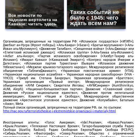
Таких событий не
Все новости по
было с 1945: чего
падению вертолета на
ждать всем нам?
Кавказе: читать здесь
Организации, запрещенные на территории РФ: «Исламское государство» («ИГИЛ»);
Джебхат ан-Нусра (Фронт победы); «Аль-Каида» («База»); «Братья-мусульмане» («Аль-
Ихван аль-Муслимун»); «Движение Талибан»; «Священная война» («Аль-Джихад» или
«Египетский исламский джихад»); «Исламская группа» («Аль-Гамаа аль-Исламия»);
«Асбат аль-Ансар»; «Партия исламского освобождения» («Хизбут-Тахрир аль-
Ислами»); «Имарат Кавказ» («Кавказский Эмират»); «Конгресс народов Ичкерии и
Дагестана»; «Исламская партия Туркестана» (бывшее «Исламское движение
Узбекистана»); «Меджлис крымско-татарского народа»; Международное религиозное
объединение «ТаблигиДжамаат»; «Украинская повстанческая армия» (УПА);
«Украинская национальная ассамблея – Украинская народная самооборона» (УНА -
УНСО); «Тризуб им. Степана Бандеры»; Украинская организация «Братство»;
Украинская организация «Правый сектор»; Международное религиозное
объединение «АУМ Синрике»; Свидетели Иеговы; «АУМСинрике» (AumShinrikyo,
AUM, Aleph); «Национал-большевистская партия»; Движение «Славянский союз»;
Движения «Русское национальное единство»; «Движение против нелегальной
иммиграции»; Комитет «Нация и Свобода»; Международное общественное
движение «Арестантское уголовное единство»; Движение «Колумбайн»; Батальон
«Азов»; Meta
Полный список организаций, запрещенных на территории РФ, см. по ссылкам:
http://nac.gov.ru/terroristicheskie-i-ekstremistskie-organizacii-i-materialy.html
Иностранные агенты: «Голос Америки»; «Idel.Реалии»; «Кавказ.Реалии»;
«Крым.Реалии»; «Телеканал Настоящее Время»; Татаро-башкирская служба Радио
Свобода (Azatliq Radiosi); Радио Свободная Европа/Радио Свобода (PCE/PC);
«Сибирь.Реалии»; «Фактограф»; «Север.Реалии»; Общество с ограниченной