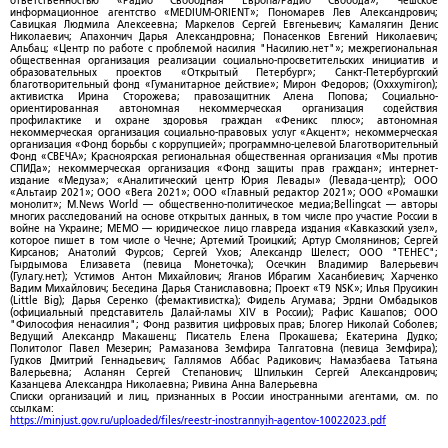
ответственностью «Радио Свободная Европа/Радио Свобода»; Чешское
информационное агентство «MEDIUM-ORIENT»; Пономарев Лев Александрович;
Савицкая Людмила Алексеевна; Маркелов Сергей Евгеньевич; Камалягин Денис
Николаевич; Апахончич Дарья Александровна; Понасенков Евгений Николаевич;
Альбац; «Центр по работе с проблемой насилия "Насилию.нет"»; межрегиональная
общественная организация реализации социально-просветительских инициатив и
образовательных проектов «Открытый Петербург»; Санкт-Петербургский
благотворительный фонд «Гуманитарное действие»; Мирон Федоров; (Oxxxymiron);
активистка Ирина Сторожева; правозащитник Алена Попова; Социально-
ориентированная автономная некоммерческая организация содействия
профилактике и охране здоровья граждан «Феникс плюс»; автономная
некоммерческая организация социально-правовых услуг «Акцент»; некоммерческая
организация «Фонд борьбы с коррупцией»; программно-целевой Благотворительный
Фонд «СВЕЧА»; Красноярская региональная общественная организация «Мы против
СПИДа»; некоммерческая организация «Фонд защиты прав граждан»; интернет-
издание «Медуза»; «Аналитический центр Юрия Левады» (Левада-центр); ООО
«Альтаир 2021»; ООО «Вега 2021»; ООО «Главный редактор 2021»; ООО «Ромашки
монолит»; M.News World — общественно-политическое медиа;Bellingcat — авторы
многих расследований на основе открытых данных, в том числе про участие России в
войне на Украине; МЕМО — юридическое лицо главреда издания «Кавказский узел»,
которое пишет в том числе о Чечне; Артемий Троицкий; Артур Смолянинов; Сергей
Кирсанов; Анатолий Фурсов; Сергей Ухов; Александр Шелест; ООО "ТЕНЕС";
Гырдымова Елизавета (певица Монеточка); Осечкин Владимир Валерьевич
(Гулагу.нет); Устимов Антон Михайлович; Яганов Ибрагим Хасанбиевич; Харченко
Вадим Михайлович; Беседина Дарья Станиславовна; Проект «T9 NSK»; Илья Прусикин
(Little Big); Дарья Серенко (фемактивистка); Фидель Агумава; Эрдни Омбадыков
(официальный представитель Далай-ламы XIV в России); Рафис Кашапов; ООО
"Философия ненасилия"; Фонд развития цифровых прав; Блогер Николай Соболев;
Ведущий Александр Макашенц; Писатель Елена Прокашева; Екатерина Дудко;
Политолог Павел Мезерин; Рамазанова Земфира Талгатовна (певица Земфира);
Гудков Дмитрий Геннадьевич; Галлямов Аббас Радикович; Намазбаева Татьяна
Валерьевна; Асланян Сергей Степанович; Шпилькин Сергей Александрович;
Казанцева Александра Николаевна; Ривина Анна Валерьевна
Списки организаций и лиц, признанных в России иностранными агентами, см. по
ссылкам:
https://minjust.gov.ru/uploaded/files/reestr-inostrannyih-agentov-10022023.pdf