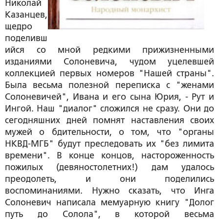
Николай
Казанцев,
щедро
поделивш
ийся со мной редкими прижизненными
изданиями Солоневича, чудом уцелевшей
коллекцией первых номеров "Нашей страны".
Была весьма полезной переписка с "женами
Солоневичей", Ивана и его сына Юрия, - Рут и
Ингой. Наш "диалог" сложился не сразу. Они до
сегодняшних дней помнят наставления своих
мужей о бдительности, о том, что "органы
НКВД-МГБ" будут преследовать их "без лимита
времени". В конце концов, настороженность
пожилых (девяностолетних!) дам удалось
преодолеть, и они поделились
воспоминаниями. Нужно сказать, что Инга
Солоневич написала мемуарную книгу "Долог
путь до Солола", в которой весьма