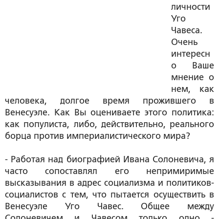
личности
Уго
Чавеса.
Очень
интересн
о Ваше
мнение о
нем, как
человека, долгое время прожившего в
Венесуэле. Как Вы оцениваете этого политика:
как популиста, либо, действительно, реального
борца против империалистического мира?
- Работая над биографией Ивана Солоневича, я
часто сопоставлял его непримиримые
высказывания в адрес социализма и политиков-
социалистов с тем, что пытается осуществить в
Венесуэле Уго Чавес. Общее между
Солоневичем и Чавесом только одно -