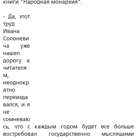
книги "Народная монархия".
- Да, этот
труд
Ивана
Солоневи
ча уже
нашел
дорогу к
читателя
м,
неоднокр
атно
переизда
вался, и я
не
сомневаю
сь, что с каждым годом будет все больше
востребован государственно мыслящими