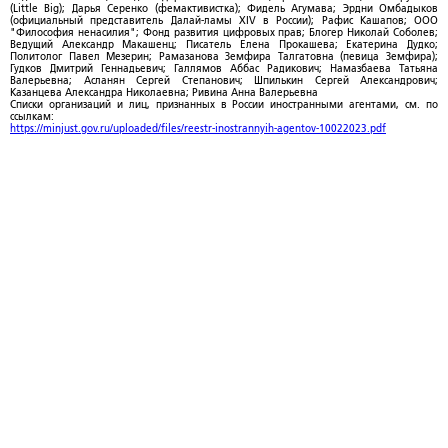
(Little Big); Дарья Серенко (фемактивистка); Фидель Агумава; Эрдни Омбадыков
(официальный представитель Далай-ламы XIV в России); Рафис Кашапов; ООО
"Философия ненасилия"; Фонд развития цифровых прав; Блогер Николай Соболев;
Ведущий Александр Макашенц; Писатель Елена Прокашева; Екатерина Дудко;
Политолог Павел Мезерин; Рамазанова Земфира Талгатовна (певица Земфира);
Гудков Дмитрий Геннадьевич; Галлямов Аббас Радикович; Намазбаева Татьяна
Валерьевна; Асланян Сергей Степанович; Шпилькин Сергей Александрович;
Казанцева Александра Николаевна; Ривина Анна Валерьевна
Списки организаций и лиц, признанных в России иностранными агентами, см. по
ссылкам:
https://minjust.gov.ru/uploaded/files/reestr-inostrannyih-agentov-10022023.pdf