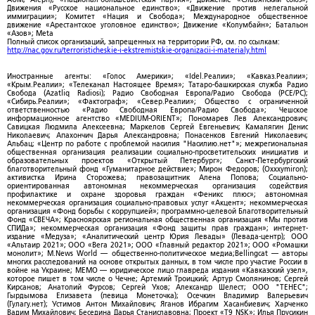
Движения «Русское национальное единство»; «Движение против нелегальной
иммиграции»; Комитет «Нация и Свобода»; Международное общественное
движение «Арестантское уголовное единство»; Движение «Колумбайн»; Батальон
«Азов»; Meta
Полный список организаций, запрещенных на территории РФ, см. по ссылкам:
http://nac.gov.ru/terroristicheskie-i-ekstremistskie-organizacii-i-materialy.html
Иностранные агенты: «Голос Америки»; «Idel.Реалии»; «Кавказ.Реалии»;
«Крым.Реалии»; «Телеканал Настоящее Время»; Татаро-башкирская служба Радио
Свобода (Azatliq Radiosi); Радио Свободная Европа/Радио Свобода (PCE/PC);
«Сибирь.Реалии»; «Фактограф»; «Север.Реалии»; Общество с ограниченной
ответственностью «Радио Свободная Европа/Радио Свобода»; Чешское
информационное агентство «MEDIUM-ORIENT»; Пономарев Лев Александрович;
Савицкая Людмила Алексеевна; Маркелов Сергей Евгеньевич; Камалягин Денис
Николаевич; Апахончич Дарья Александровна; Понасенков Евгений Николаевич;
Альбац; «Центр по работе с проблемой насилия "Насилию.нет"»; межрегиональная
общественная организация реализации социально-просветительских инициатив и
образовательных проектов «Открытый Петербург»; Санкт-Петербургский
благотворительный фонд «Гуманитарное действие»; Мирон Федоров; (Oxxxymiron);
активистка Ирина Сторожева; правозащитник Алена Попова; Социально-
ориентированная автономная некоммерческая организация содействия
профилактике и охране здоровья граждан «Феникс плюс»; автономная
некоммерческая организация социально-правовых услуг «Акцент»; некоммерческая
организация «Фонд борьбы с коррупцией»; программно-целевой Благотворительный
Фонд «СВЕЧА»; Красноярская региональная общественная организация «Мы против
СПИДа»; некоммерческая организация «Фонд защиты прав граждан»; интернет-
издание «Медуза»; «Аналитический центр Юрия Левады» (Левада-центр); ООО
«Альтаир 2021»; ООО «Вега 2021»; ООО «Главный редактор 2021»; ООО «Ромашки
монолит»; M.News World — общественно-политическое медиа;Bellingcat — авторы
многих расследований на основе открытых данных, в том числе про участие России в
войне на Украине; МЕМО — юридическое лицо главреда издания «Кавказский узел»,
которое пишет в том числе о Чечне; Артемий Троицкий; Артур Смолянинов; Сергей
Кирсанов; Анатолий Фурсов; Сергей Ухов; Александр Шелест; ООО "ТЕНЕС";
Гырдымова Елизавета (певица Монеточка); Осечкин Владимир Валерьевич
(Гулагу.нет); Устимов Антон Михайлович; Яганов Ибрагим Хасанбиевич; Харченко
Вадим Михайлович; Беседина Дарья Станиславовна; Проект «T9 NSK»; Илья Прусикин