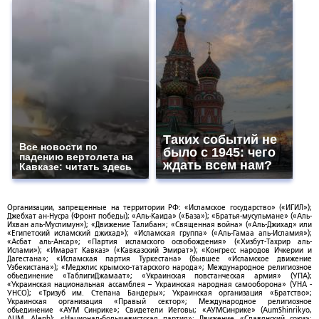
Таких событий не
Все новости по
было с 1945: чего
падению вертолета на
ждать всем нам?
Кавказе: читать здесь
Организации, запрещенные на территории РФ: «Исламское государство» («ИГИЛ»);
Джебхат ан-Нусра (Фронт победы); «Аль-Каида» («База»); «Братья-мусульмане» («Аль-
Ихван аль-Муслимун»); «Движение Талибан»; «Священная война» («Аль-Джихад» или
«Египетский исламский джихад»); «Исламская группа» («Аль-Гамаа аль-Исламия»);
«Асбат аль-Ансар»; «Партия исламского освобождения» («Хизбут-Тахрир аль-
Ислами»); «Имарат Кавказ» («Кавказский Эмират»); «Конгресс народов Ичкерии и
Дагестана»; «Исламская партия Туркестана» (бывшее «Исламское движение
Узбекистана»); «Меджлис крымско-татарского народа»; Международное религиозное
объединение «ТаблигиДжамаат»; «Украинская повстанческая армия» (УПА);
«Украинская национальная ассамблея – Украинская народная самооборона» (УНА -
УНСО); «Тризуб им. Степана Бандеры»; Украинская организация «Братство»;
Украинская организация «Правый сектор»; Международное религиозное
объединение «АУМ Синрике»; Свидетели Иеговы; «АУМСинрике» (AumShinrikyo,
AUM, Aleph); «Национал-большевистская партия»; Движение «Славянский союз»;