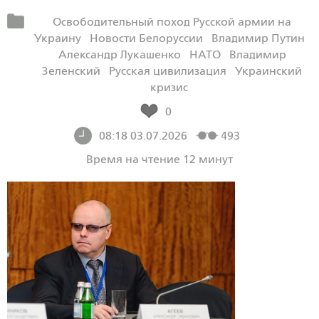
Освободительный поход Русской армии на
Украину
Новости Белоруссии
Владимир Путин
Александр Лукашенко
НАТО
Владимир
Зеленский
Русская цивилизация
Украинский
кризис
0
08:18 03.07.2026
493
Время на чтение 12 минут