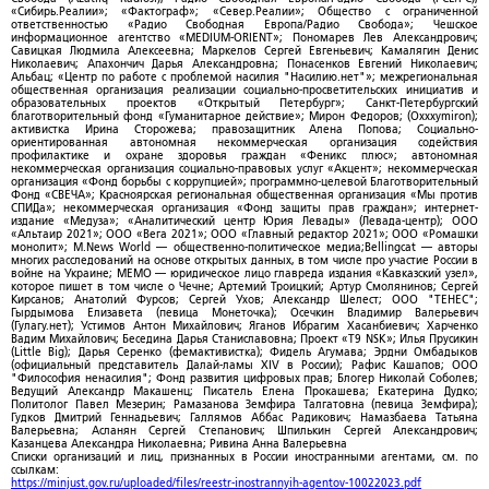
«Сибирь.Реалии»; «Фактограф»; «Север.Реалии»; Общество с ограниченной
ответственностью «Радио Свободная Европа/Радио Свобода»; Чешское
информационное агентство «MEDIUM-ORIENT»; Пономарев Лев Александрович;
Савицкая Людмила Алексеевна; Маркелов Сергей Евгеньевич; Камалягин Денис
Николаевич; Апахончич Дарья Александровна; Понасенков Евгений Николаевич;
Альбац; «Центр по работе с проблемой насилия "Насилию.нет"»; межрегиональная
общественная организация реализации социально-просветительских инициатив и
образовательных проектов «Открытый Петербург»; Санкт-Петербургский
благотворительный фонд «Гуманитарное действие»; Мирон Федоров; (Oxxxymiron);
активистка Ирина Сторожева; правозащитник Алена Попова; Социально-
ориентированная автономная некоммерческая организация содействия
профилактике и охране здоровья граждан «Феникс плюс»; автономная
некоммерческая организация социально-правовых услуг «Акцент»; некоммерческая
организация «Фонд борьбы с коррупцией»; программно-целевой Благотворительный
Фонд «СВЕЧА»; Красноярская региональная общественная организация «Мы против
СПИДа»; некоммерческая организация «Фонд защиты прав граждан»; интернет-
издание «Медуза»; «Аналитический центр Юрия Левады» (Левада-центр); ООО
«Альтаир 2021»; ООО «Вега 2021»; ООО «Главный редактор 2021»; ООО «Ромашки
монолит»; M.News World — общественно-политическое медиа;Bellingcat — авторы
многих расследований на основе открытых данных, в том числе про участие России в
войне на Украине; МЕМО — юридическое лицо главреда издания «Кавказский узел»,
которое пишет в том числе о Чечне; Артемий Троицкий; Артур Смолянинов; Сергей
Кирсанов; Анатолий Фурсов; Сергей Ухов; Александр Шелест; ООО "ТЕНЕС";
Гырдымова Елизавета (певица Монеточка); Осечкин Владимир Валерьевич
(Гулагу.нет); Устимов Антон Михайлович; Яганов Ибрагим Хасанбиевич; Харченко
Вадим Михайлович; Беседина Дарья Станиславовна; Проект «T9 NSK»; Илья Прусикин
(Little Big); Дарья Серенко (фемактивистка); Фидель Агумава; Эрдни Омбадыков
(официальный представитель Далай-ламы XIV в России); Рафис Кашапов; ООО
"Философия ненасилия"; Фонд развития цифровых прав; Блогер Николай Соболев;
Ведущий Александр Макашенц; Писатель Елена Прокашева; Екатерина Дудко;
Политолог Павел Мезерин; Рамазанова Земфира Талгатовна (певица Земфира);
Гудков Дмитрий Геннадьевич; Галлямов Аббас Радикович; Намазбаева Татьяна
Валерьевна; Асланян Сергей Степанович; Шпилькин Сергей Александрович;
Казанцева Александра Николаевна; Ривина Анна Валерьевна
Списки организаций и лиц, признанных в России иностранными агентами, см. по
ссылкам:
https://minjust.gov.ru/uploaded/files/reestr-inostrannyih-agentov-10022023.pdf