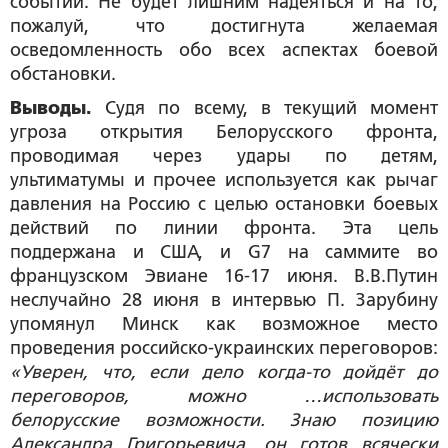
событий. Не будет лишним надеяться и на то,
пожалуй, что достигнута желаемая
осведомленность обо всех аспектах боевой
обстановки.
Выводы.
Судя по всему, в текущий момент
угроза открытия Белорусского фронта,
проводимая через удары по детям,
ультиматумы и прочее используется как рычаг
давления на Россию с целью остановки боевых
действий по линии фронта. Эта цель
поддержана и США, и G7 на саммите во
французском Эвиане 16-17 июня. В.В.Путин
неслучайно 28 июня в интервью П. Зарубину
упомянул Минск как возможное место
проведения российско-украинских переговоров:
«Уверен, что, если дело когда-то дойдёт до
переговоров, можно …использовать
белорусские возможности. Знаю позицию
Александра Григорьевича, он готов всячески