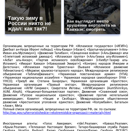
Такую зиму в
Как выглядит место
России никто не
крушение вертолета на
ждал: как так?!
Кавказе: смотреть
Организации, запрещенные на территории РФ: «Исламское государство» («ИГИЛ»);
Джебхат ан-Нусра (Фронт победы); «Аль-Каида» («База»); «Братья-мусульмане» («Аль-
Ихван аль-Муслимун»); «Движение Талибан»; «Священная война» («Аль-Джихад» или
«Египетский исламский джихад»); «Исламская группа» («Аль-Гамаа аль-Исламия»);
«Асбат аль-Ансар»; «Партия исламского освобождения» («Хизбут-Тахрир аль-
Ислами»); «Имарат Кавказ» («Кавказский Эмират»); «Конгресс народов Ичкерии и
Дагестана»; «Исламская партия Туркестана» (бывшее «Исламское движение
Узбекистана»); «Меджлис крымско-татарского народа»; Международное религиозное
объединение «ТаблигиДжамаат»; «Украинская повстанческая армия» (УПА);
«Украинская национальная ассамблея – Украинская народная самооборона» (УНА -
УНСО); «Тризуб им. Степана Бандеры»; Украинская организация «Братство»;
Украинская организация «Правый сектор»; Международное религиозное
объединение «АУМ Синрике»; Свидетели Иеговы; «АУМСинрике» (AumShinrikyo,
AUM, Aleph); «Национал-большевистская партия»; Движение «Славянский союз»;
Движения «Русское национальное единство»; «Движение против нелегальной
иммиграции»; Комитет «Нация и Свобода»; Международное общественное
движение «Арестантское уголовное единство»; Движение «Колумбайн»; Батальон
«Азов»; Meta
Полный список организаций, запрещенных на территории РФ, см. по ссылкам:
http://nac.gov.ru/terroristicheskie-i-ekstremistskie-organizacii-i-materialy.html
Иностранные агенты: «Голос Америки»; «Idel.Реалии»; «Кавказ.Реалии»;
«Крым.Реалии»; «Телеканал Настоящее Время»; Татаро-башкирская служба Радио
Свобода (Azatliq Radiosi); Радио Свободная Европа/Радио Свобода (PCE/PC);