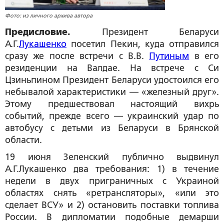
Фото: из личного архива автора
Предисловие.
Президент Беларуси
А.Г.
Лукашенко
посетил Пекин, куда отправился
сразу же после встречи с В.В.
Путиным
в его
резиденции на Валдае. На встрече с Си
Цзиньпином Президент Беларуси удостоился его
небывалой характеристики — «железный друг».
Этому предшествовал настоящий вихрь
событий, прежде всего — украинский удар по
автобусу с детьми из Беларуси в Брянской
области.
19 июня Зеленский публично выдвинул
А.Г.Лукашенко два требования: 1) в течение
недели в двух приграничных с Украиной
областях снять «ретрансляторы», «или это
сделает ВСУ» и 2) остановить поставки топлива
России. В дипломатии подобные демарши