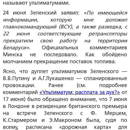
называют ультиматумами.
24 июня Зеленский заявил:
«По имеющейся
информации, которую мне доложил
главнокомандующий (ВСУ), а также разведка, с
22 июня соответствующие ретрансляторы
прекратили свою работу на территории
Беларуси».
Официальных комментариев
Минска не последовало. Как обойдено
молчанием прекращение поставок топлива.
Ясно, что дуплет ультиматумов Зеленского —
В.В.Путину и А.Г.Лукашенко — спланированные
провокации. Ранее (см. подробнее
комментарий
«Ультиматум: расплата за дух?»
от
17 июня) было обращено внимание, что 7 июня
в Лондоне в резиденции британского премьера
на встрече Зеленского с Ф. Мерцем,
К.Стармером и Э.Макроном была, судя по
всему, расписана «дорожная карта» для