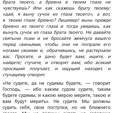
брата твоего, а бревна в твоем глазе не
чувствуешь? Или как скажешь брату твоему:
«дай, я выну сучок из глаза твоего», а вот,
в твоем глазе бревно? Лицемер! вынь прежде
бревно из твоего глаза и тогда увидишь, как
вынуть сучок из глаза брата твоего. Не давайте
святыни псам и не бросайте жемчуга вашего
перед свиньями, чтобы они не попрали его
ногами своими и, обратившись, не растерзали
вас. Просите, и дано будет вам; ищите, и
найдете; стучите, и отворят вам; ибо всякий
просящий получает, и ищущий находит, и
стучащему отворят.
«Не судите, да не судимы будете, — говорит
Господь, — ибо каким судом судите, таким
будете судимы; и какою мерою мерите, такою и
вам будут мерить». Не судите. Мы должны
судить себя, свои поступки, но не ближнего