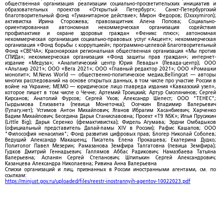
общественная организация реализации социально-просветительских инициатив и
образовательных проектов «Открытый Петербург»; Санкт-Петербургский
благотворительный фонд «Гуманитарное действие»; Мирон Федоров; (Oxxxymiron);
активистка Ирина Сторожева; правозащитник Алена Попова; Социально-
ориентированная автономная некоммерческая организация содействия
профилактике и охране здоровья граждан «Феникс плюс»; автономная
некоммерческая организация социально-правовых услуг «Акцент»; некоммерческая
организация «Фонд борьбы с коррупцией»; программно-целевой Благотворительный
Фонд «СВЕЧА»; Красноярская региональная общественная организация «Мы против
СПИДа»; некоммерческая организация «Фонд защиты прав граждан»; интернет-
издание «Медуза»; «Аналитический центр Юрия Левады» (Левада-центр); ООО
«Альтаир 2021»; ООО «Вега 2021»; ООО «Главный редактор 2021»; ООО «Ромашки
монолит»; M.News World — общественно-политическое медиа;Bellingcat — авторы
многих расследований на основе открытых данных, в том числе про участие России в
войне на Украине; МЕМО — юридическое лицо главреда издания «Кавказский узел»,
которое пишет в том числе о Чечне; Артемий Троицкий; Артур Смолянинов; Сергей
Кирсанов; Анатолий Фурсов; Сергей Ухов; Александр Шелест; ООО "ТЕНЕС";
Гырдымова Елизавета (певица Монеточка); Осечкин Владимир Валерьевич
(Гулагу.нет); Устимов Антон Михайлович; Яганов Ибрагим Хасанбиевич; Харченко
Вадим Михайлович; Беседина Дарья Станиславовна; Проект «T9 NSK»; Илья Прусикин
(Little Big); Дарья Серенко (фемактивистка); Фидель Агумава; Эрдни Омбадыков
(официальный представитель Далай-ламы XIV в России); Рафис Кашапов; ООО
"Философия ненасилия"; Фонд развития цифровых прав; Блогер Николай Соболев;
Ведущий Александр Макашенц; Писатель Елена Прокашева; Екатерина Дудко;
Политолог Павел Мезерин; Рамазанова Земфира Талгатовна (певица Земфира);
Гудков Дмитрий Геннадьевич; Галлямов Аббас Радикович; Намазбаева Татьяна
Валерьевна; Асланян Сергей Степанович; Шпилькин Сергей Александрович;
Казанцева Александра Николаевна; Ривина Анна Валерьевна
Списки организаций и лиц, признанных в России иностранными агентами, см. по
ссылкам:
https://minjust.gov.ru/uploaded/files/reestr-inostrannyih-agentov-10022023.pdf