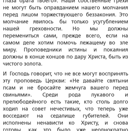
глаза брата твоего». Наши собственные грехи
не могут быть оправданием нашего молчания
перед лицом торжествующего беззакония. Это
молчание явилось бы только усугублением
нашей греховности. Но мы должны
перемениться сами, прежде всего, если на
самом деле хотим помочь лежащему во зле
миру. Проповедники истины и покаяния
должны в конце концов по дару Христа, быть из
чистого золота.
И Господь говорит, что не все могут воспринять
эту проповедь Церкви: «Не давайте святыни
псам и не бросайте жемчуга вашего перед
свиньями». Среди рода лукавого и
прелюбодейного есть такие, кто столь долго
ходил на совет нечестивых, что теперь уже
восседают на седалище губителей. Они
исполнены ненависти ко Христу, и снова
готовы, как это было уже неоднократно