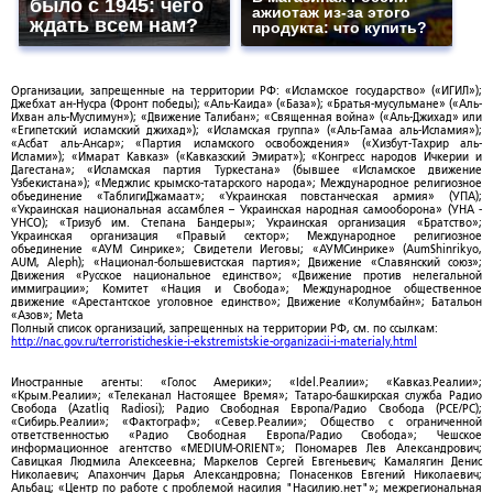
было с 1945: чего
ажиотаж из-за этого
ждать всем нам?
продукта: что купить?
Организации, запрещенные на территории РФ: «Исламское государство» («ИГИЛ»);
Джебхат ан-Нусра (Фронт победы); «Аль-Каида» («База»); «Братья-мусульмане» («Аль-
Ихван аль-Муслимун»); «Движение Талибан»; «Священная война» («Аль-Джихад» или
«Египетский исламский джихад»); «Исламская группа» («Аль-Гамаа аль-Исламия»);
«Асбат аль-Ансар»; «Партия исламского освобождения» («Хизбут-Тахрир аль-
Ислами»); «Имарат Кавказ» («Кавказский Эмират»); «Конгресс народов Ичкерии и
Дагестана»; «Исламская партия Туркестана» (бывшее «Исламское движение
Узбекистана»); «Меджлис крымско-татарского народа»; Международное религиозное
объединение «ТаблигиДжамаат»; «Украинская повстанческая армия» (УПА);
«Украинская национальная ассамблея – Украинская народная самооборона» (УНА -
УНСО); «Тризуб им. Степана Бандеры»; Украинская организация «Братство»;
Украинская организация «Правый сектор»; Международное религиозное
объединение «АУМ Синрике»; Свидетели Иеговы; «АУМСинрике» (AumShinrikyo,
AUM, Aleph); «Национал-большевистская партия»; Движение «Славянский союз»;
Движения «Русское национальное единство»; «Движение против нелегальной
иммиграции»; Комитет «Нация и Свобода»; Международное общественное
движение «Арестантское уголовное единство»; Движение «Колумбайн»; Батальон
«Азов»; Meta
Полный список организаций, запрещенных на территории РФ, см. по ссылкам:
http://nac.gov.ru/terroristicheskie-i-ekstremistskie-organizacii-i-materialy.html
Иностранные агенты: «Голос Америки»; «Idel.Реалии»; «Кавказ.Реалии»;
«Крым.Реалии»; «Телеканал Настоящее Время»; Татаро-башкирская служба Радио
Свобода (Azatliq Radiosi); Радио Свободная Европа/Радио Свобода (PCE/PC);
«Сибирь.Реалии»; «Фактограф»; «Север.Реалии»; Общество с ограниченной
ответственностью «Радио Свободная Европа/Радио Свобода»; Чешское
информационное агентство «MEDIUM-ORIENT»; Пономарев Лев Александрович;
Савицкая Людмила Алексеевна; Маркелов Сергей Евгеньевич; Камалягин Денис
Николаевич; Апахончич Дарья Александровна; Понасенков Евгений Николаевич;
Альбац; «Центр по работе с проблемой насилия "Насилию.нет"»; межрегиональная