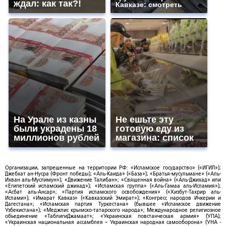
ждал: как так?!
Кавказе: смотреть
На Урале из казны
Не ешьте эту
были украдены 18
готовую еду из
миллионов рублей
магазина: список
Организации, запрещенные на территории РФ: «Исламское государство» («ИГИЛ»);
Джебхат ан-Нусра (Фронт победы); «Аль-Каида» («База»); «Братья-мусульмане» («Аль-
Ихван аль-Муслимун»); «Движение Талибан»; «Священная война» («Аль-Джихад» или
«Египетский исламский джихад»); «Исламская группа» («Аль-Гамаа аль-Исламия»);
«Асбат аль-Ансар»; «Партия исламского освобождения» («Хизбут-Тахрир аль-
Ислами»); «Имарат Кавказ» («Кавказский Эмират»); «Конгресс народов Ичкерии и
Дагестана»; «Исламская партия Туркестана» (бывшее «Исламское движение
Узбекистана»); «Меджлис крымско-татарского народа»; Международное религиозное
объединение «ТаблигиДжамаат»; «Украинская повстанческая армия» (УПА);
«Украинская национальная ассамблея – Украинская народная самооборона» (УНА -