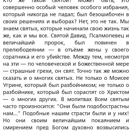
Кто же такой святой? Может быть, это
совершенно особый человек особого избрания,
который никогда не падал; был безошибочен в
своих решениях и выборах? Нет, это не так. Мы
знаем святых, которые начинали свою жизнь так
же, как и мы все. Святой Давид, Псалмопевец и
величайший пророк, был повинен в
прелюбодеянии — в отъёме жены у своего
соратника и его убийстве. Между тем, несмотря
на эти — по человеческой и Божественной мере
— страшные грехи, он свят. Точно так же можно
сказать и о многих святых. Не только о Моисее
Угрине, который был разбойником; не только о
разбойнике, который был сораспят со Христом
— о многих других. В молитвах Всем святым
часто произносится: "Они были подобострастны
нам..." Подобные нашим страсти были и у них!
Но они своим величайшим покаянием и
смирением пред Богом духовно возвысились