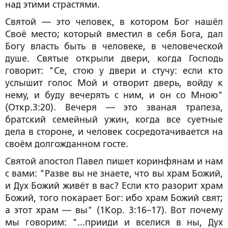
над этими страстями.
Святой — это человек, в котором Бог нашёл
Своё место; который вместил в себя Бога, дал
Богу власть быть в человеке, в человеческой
душе. Святые открыли двери, когда Господь
говорит: "Се, стою у двери и стучу: если кто
услышит голос Мой и отворит дверь, войду к
нему, и буду вечерять с ним, и он со Мною"
(Откр.3:20). Вечеря — это званая трапеза,
братский семейный ужин, когда все суетные
дела в стороне, и человек сосредотачивается на
своём долгожданном госте.
Святой апостол Павел пишет коринфянам и нам
с вами: "Разве вы не знаете, что вы храм Божий,
и Дух Божий живёт в вас? Если кто разорит храм
Божий, того покарает Бог: ибо храм Божий свят;
а этот храм — вы" (1Кор. 3:16–17). Вот почему
мы говорим: "...прииди и вселися в ны, Дух