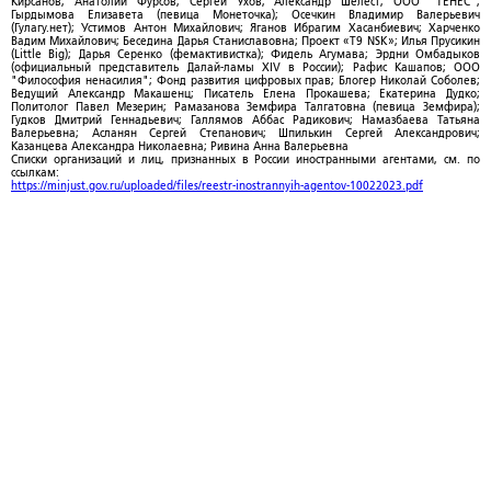
Кирсанов; Анатолий Фурсов; Сергей Ухов; Александр Шелест; ООО "ТЕНЕС";
Гырдымова Елизавета (певица Монеточка); Осечкин Владимир Валерьевич
(Гулагу.нет); Устимов Антон Михайлович; Яганов Ибрагим Хасанбиевич; Харченко
Вадим Михайлович; Беседина Дарья Станиславовна; Проект «T9 NSK»; Илья Прусикин
(Little Big); Дарья Серенко (фемактивистка); Фидель Агумава; Эрдни Омбадыков
(официальный представитель Далай-ламы XIV в России); Рафис Кашапов; ООО
"Философия ненасилия"; Фонд развития цифровых прав; Блогер Николай Соболев;
Ведущий Александр Макашенц; Писатель Елена Прокашева; Екатерина Дудко;
Политолог Павел Мезерин; Рамазанова Земфира Талгатовна (певица Земфира);
Гудков Дмитрий Геннадьевич; Галлямов Аббас Радикович; Намазбаева Татьяна
Валерьевна; Асланян Сергей Степанович; Шпилькин Сергей Александрович;
Казанцева Александра Николаевна; Ривина Анна Валерьевна
Списки организаций и лиц, признанных в России иностранными агентами, см. по
ссылкам:
https://minjust.gov.ru/uploaded/files/reestr-inostrannyih-agentov-10022023.pdf