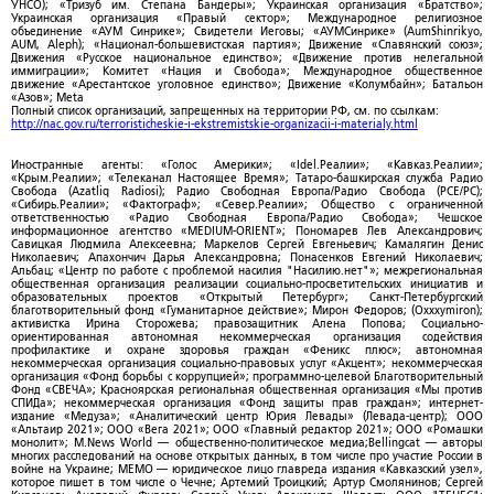
УНСО); «Тризуб им. Степана Бандеры»; Украинская организация «Братство»;
Украинская организация «Правый сектор»; Международное религиозное
объединение «АУМ Синрике»; Свидетели Иеговы; «АУМСинрике» (AumShinrikyo,
AUM, Aleph); «Национал-большевистская партия»; Движение «Славянский союз»;
Движения «Русское национальное единство»; «Движение против нелегальной
иммиграции»; Комитет «Нация и Свобода»; Международное общественное
движение «Арестантское уголовное единство»; Движение «Колумбайн»; Батальон
«Азов»; Meta
Полный список организаций, запрещенных на территории РФ, см. по ссылкам:
http://nac.gov.ru/terroristicheskie-i-ekstremistskie-organizacii-i-materialy.html
Иностранные агенты: «Голос Америки»; «Idel.Реалии»; «Кавказ.Реалии»;
«Крым.Реалии»; «Телеканал Настоящее Время»; Татаро-башкирская служба Радио
Свобода (Azatliq Radiosi); Радио Свободная Европа/Радио Свобода (PCE/PC);
«Сибирь.Реалии»; «Фактограф»; «Север.Реалии»; Общество с ограниченной
ответственностью «Радио Свободная Европа/Радио Свобода»; Чешское
информационное агентство «MEDIUM-ORIENT»; Пономарев Лев Александрович;
Савицкая Людмила Алексеевна; Маркелов Сергей Евгеньевич; Камалягин Денис
Николаевич; Апахончич Дарья Александровна; Понасенков Евгений Николаевич;
Альбац; «Центр по работе с проблемой насилия "Насилию.нет"»; межрегиональная
общественная организация реализации социально-просветительских инициатив и
образовательных проектов «Открытый Петербург»; Санкт-Петербургский
благотворительный фонд «Гуманитарное действие»; Мирон Федоров; (Oxxxymiron);
активистка Ирина Сторожева; правозащитник Алена Попова; Социально-
ориентированная автономная некоммерческая организация содействия
профилактике и охране здоровья граждан «Феникс плюс»; автономная
некоммерческая организация социально-правовых услуг «Акцент»; некоммерческая
организация «Фонд борьбы с коррупцией»; программно-целевой Благотворительный
Фонд «СВЕЧА»; Красноярская региональная общественная организация «Мы против
СПИДа»; некоммерческая организация «Фонд защиты прав граждан»; интернет-
издание «Медуза»; «Аналитический центр Юрия Левады» (Левада-центр); ООО
«Альтаир 2021»; ООО «Вега 2021»; ООО «Главный редактор 2021»; ООО «Ромашки
монолит»; M.News World — общественно-политическое медиа;Bellingcat — авторы
многих расследований на основе открытых данных, в том числе про участие России в
войне на Украине; МЕМО — юридическое лицо главреда издания «Кавказский узел»,
которое пишет в том числе о Чечне; Артемий Троицкий; Артур Смолянинов; Сергей