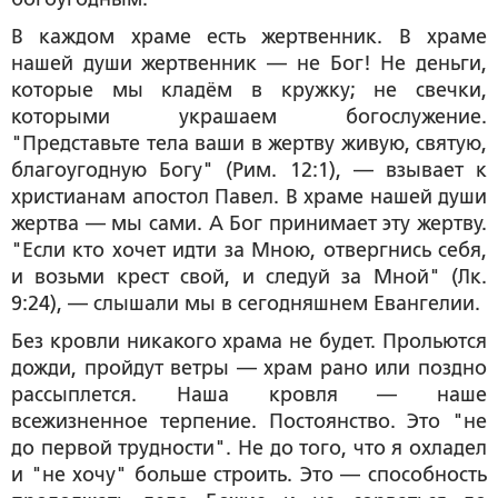
В каждом храме есть жертвенник. В храме
нашей души жертвенник — не Бог! Не деньги,
которые мы кладём в кружку; не свечки,
которыми украшаем богослужение.
"Представьте тела ваши в жертву живую, святую,
благоугодную Богу" (Рим. 12:1), — взывает к
христианам апостол Павел. В храме нашей души
жертва — мы сами. А Бог принимает эту жертву.
"Если кто хочет идти за Мною, отвергнись себя,
и возьми крест свой, и следуй за Мной" (Лк.
9:24), — слышали мы в сегодняшнем Евангелии.
Без кровли никакого храма не будет. Прольются
дожди, пройдут ветры — храм рано или поздно
рассыплется. Наша кровля — наше
всежизненное терпение. Постоянство. Это "не
до первой трудности". Не до того, что я охладел
и "не хочу" больше строить. Это — способность