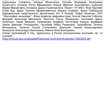
Гырдымова Елизавета (певица Монеточка); Осечкин Владимир Валерьевич
(Гулагу.нет); Устимов Антон Михайлович; Яганов Ибрагим Хасанбиевич; Харченко
Вадим Михайлович; Беседина Дарья Станиславовна; Проект «T9 NSK»; Илья Прусикин
(Little Big); Дарья Серенко (фемактивистка); Фидель Агумава; Эрдни Омбадыков
(официальный представитель Далай-ламы XIV в России); Рафис Кашапов; ООО
"Философия ненасилия"; Фонд развития цифровых прав; Блогер Николай Соболев;
Ведущий Александр Макашенц; Писатель Елена Прокашева; Екатерина Дудко;
Политолог Павел Мезерин; Рамазанова Земфира Талгатовна (певица Земфира);
Гудков Дмитрий Геннадьевич; Галлямов Аббас Радикович; Намазбаева Татьяна
Валерьевна; Асланян Сергей Степанович; Шпилькин Сергей Александрович;
Казанцева Александра Николаевна; Ривина Анна Валерьевна
Списки организаций и лиц, признанных в России иностранными агентами, см. по
ссылкам:
https://minjust.gov.ru/uploaded/files/reestr-inostrannyih-agentov-10022023.pdf