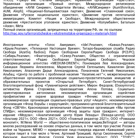
УНСО); «Тризуб им. Степана Бандеры»; Украинская организация «Братство»;
Украинская организация «Правый сектор»; Международное религиозное
объединение «АУМ Синрике»; Свидетели Иеговы; «АУМСинрике» (AumShinrikyo,
AUM, Aleph); «Национал-большевистская партия»; Движение «Славянский союз»;
Движения «Русское национальное единство»; «Движение против нелегальной
иммиграции»; Комитет «Нация и Свобода»; Международное общественное
движение «Арестантское уголовное единство»; Движение «Колумбайн»; Батальон
«Азов»; Meta
Полный список организаций, запрещенных на территории РФ, см. по ссылкам:
http://nac.gov.ru/terroristicheskie-i-ekstremistskie-organizacii-i-materialy.html
Иностранные агенты: «Голос Америки»; «Idel.Реалии»; «Кавказ.Реалии»;
«Крым.Реалии»; «Телеканал Настоящее Время»; Татаро-башкирская служба Радио
Свобода (Azatliq Radiosi); Радио Свободная Европа/Радио Свобода (PCE/PC);
«Сибирь.Реалии»; «Фактограф»; «Север.Реалии»; Общество с ограниченной
ответственностью «Радио Свободная Европа/Радио Свобода»; Чешское
информационное агентство «MEDIUM-ORIENT»; Пономарев Лев Александрович;
Савицкая Людмила Алексеевна; Маркелов Сергей Евгеньевич; Камалягин Денис
Николаевич; Апахончич Дарья Александровна; Понасенков Евгений Николаевич;
Альбац; «Центр по работе с проблемой насилия "Насилию.нет"»; межрегиональная
общественная организация реализации социально-просветительских инициатив и
образовательных проектов «Открытый Петербург»; Санкт-Петербургский
благотворительный фонд «Гуманитарное действие»; Мирон Федоров; (Oxxxymiron);
активистка Ирина Сторожева; правозащитник Алена Попова; Социально-
ориентированная автономная некоммерческая организация содействия
профилактике и охране здоровья граждан «Феникс плюс»; автономная
некоммерческая организация социально-правовых услуг «Акцент»; некоммерческая
организация «Фонд борьбы с коррупцией»; программно-целевой Благотворительный
Фонд «СВЕЧА»; Красноярская региональная общественная организация «Мы против
СПИДа»; некоммерческая организация «Фонд защиты прав граждан»; интернет-
издание «Медуза»; «Аналитический центр Юрия Левады» (Левада-центр); ООО
«Альтаир 2021»; ООО «Вега 2021»; ООО «Главный редактор 2021»; ООО «Ромашки
монолит»; M.News World — общественно-политическое медиа;Bellingcat — авторы
многих расследований на основе открытых данных, в том числе про участие России в
войне на Украине; МЕМО — юридическое лицо главреда издания «Кавказский узел»,
которое пишет в том числе о Чечне; Артемий Троицкий; Артур Смолянинов; Сергей
Кирсанов; Анатолий Фурсов; Сергей Ухов; Александр Шелест; ООО "ТЕНЕС";