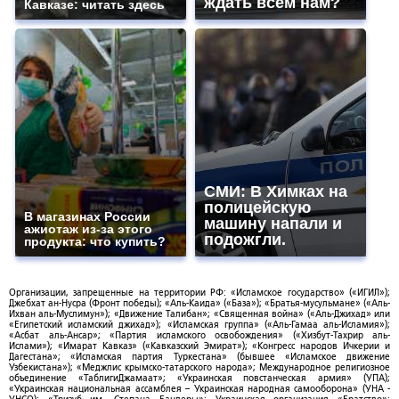
ждать всем нам?
Кавказе: читать здесь
СМИ: В Химках на
полицейскую
В магазинах России
машину напали и
ажиотаж из-за этого
подожгли.
продукта: что купить?
Организации, запрещенные на территории РФ: «Исламское государство» («ИГИЛ»);
Джебхат ан-Нусра (Фронт победы); «Аль-Каида» («База»); «Братья-мусульмане» («Аль-
Ихван аль-Муслимун»); «Движение Талибан»; «Священная война» («Аль-Джихад» или
«Египетский исламский джихад»); «Исламская группа» («Аль-Гамаа аль-Исламия»);
«Асбат аль-Ансар»; «Партия исламского освобождения» («Хизбут-Тахрир аль-
Ислами»); «Имарат Кавказ» («Кавказский Эмират»); «Конгресс народов Ичкерии и
Дагестана»; «Исламская партия Туркестана» (бывшее «Исламское движение
Узбекистана»); «Меджлис крымско-татарского народа»; Международное религиозное
объединение «ТаблигиДжамаат»; «Украинская повстанческая армия» (УПА);
«Украинская национальная ассамблея – Украинская народная самооборона» (УНА -