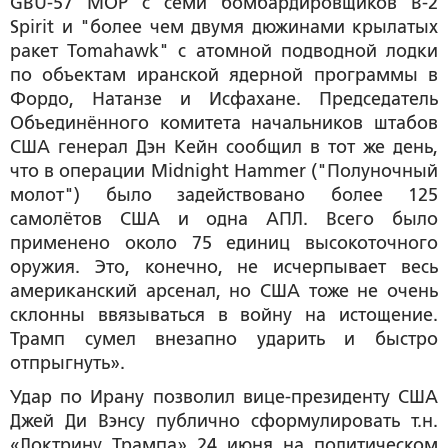
GBU-57 MOP с семи бомбардировщиков B-2
Spirit и "более чем двумя дюжинами крылатых
ракет Tomahawk" с атомной подводной лодки
по объектам иранской ядерной программы в
Фордо, Натанзе и Исфахане. Председатель
Объединённого комитета начальников штабов
США генерал Дэн Кейн сообщил в тот же день,
что в операции Midnight Hammer ("Полуночный
молот") было задействовано более 125
самолётов США и одна АПЛ. Всего было
применено около 75 единиц высокоточного
оружия. Это, конечно, не исчерпывает весь
американский арсенал, но США тоже не очень
склонны ввязываться в войну на истощение.
Трамп сумел внезапно ударить и быстро
отпрыгнуть».
Удар по Ирану позволил вице-президенту США
Джей Ди Вэнсу публично сформулировать т.н.
«Доктрину Трампа» 24 июня на политическом