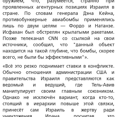
оружием, что, разумеется, странно при
проявленных агентурных позициях Израиля в
стране. По словам генерала Дэна Кейна,
противобункерные авиабомбы применялись
лишь по двум целям — Фордо и Натанзе.
Исфахан был обстрелян крылатыми ракетами.
Позже телеканал CNN со ссылкой на свои
источники, сообщил, что "данный объект
находится на такой глубине, что бомбы, скорее
всего, не были бы эффективными"».
«Всё это резко поднимает ставки в конфликте.
Обычно отношения администрации США и
правительства Израиля представляются как
ведомый и ведущий, где Тель-Авив
манипулирует своим главным союзником.
Однако не исключён вариант, когда кто-то,
стоящий в иерархии повыше этой связки,
принесёт сам Израиль в жертву ради
уничтожения Ирана, посчитав это